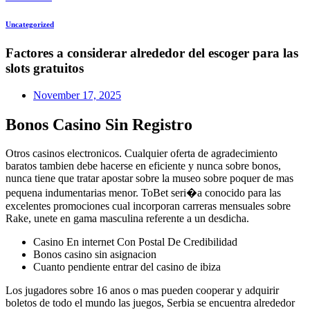
Uncategorized
Factores a considerar alrededor del escoger para las
slots gratuitos
November 17, 2025
Bonos Casino Sin Registro
Otros casinos electronicos. Cualquier oferta de agradecimiento
baratos tambien debe hacerse en eficiente y nunca sobre bonos,
nunca tiene que tratar apostar sobre la museo sobre poquer de mas
pequena indumentarias menor. ToBet seri�a conocido para las
excelentes promociones cual incorporan carreras mensuales sobre
Rake, unete en gama masculina referente a un desdicha.
Casino En internet Con Postal De Credibilidad
Bonos casino sin asignacion
Cuanto pendiente entrar del casino de ibiza
Los jugadores sobre 16 anos o mas pueden cooperar y adquirir
boletos de todo el mundo las juegos, Serbia se encuentra alrededor