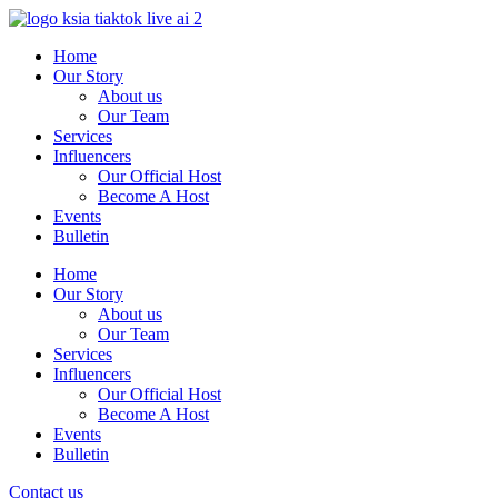
Skip
to
Home
content
Our Story
About us
Our Team
Services
Influencers
Our Official Host
Become A Host
Events
Bulletin
Home
Our Story
About us
Our Team
Services
Influencers
Our Official Host
Become A Host
Events
Bulletin
Contact us