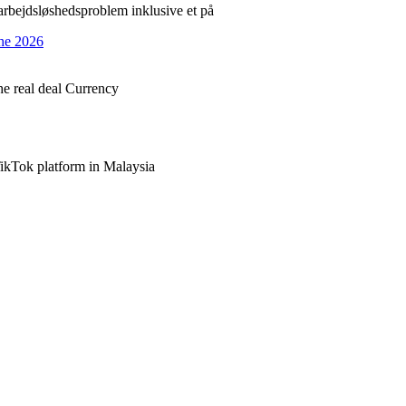
 arbejdsløshedsproblem inklusive et på
the 2026
he real deal Currency
TikTok platform in Malaysia