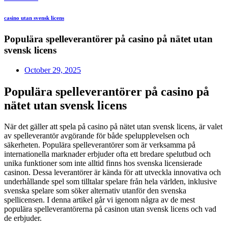
casino utan svensk licens
Populära spelleverantörer på casino på nätet utan
svensk licens
October 29, 2025
Populära spelleverantörer på casino på
nätet utan svensk licens
När det gäller att spela på casino på nätet utan svensk licens, är valet
av spelleverantör avgörande för både spelupplevelsen och
säkerheten. Populära spelleverantörer som är verksamma på
internationella marknader erbjuder ofta ett bredare spelutbud och
unika funktioner som inte alltid finns hos svenska licensierade
casinon. Dessa leverantörer är kända för att utveckla innovativa och
underhållande spel som tilltalar spelare från hela världen, inklusive
svenska spelare som söker alternativ utanför den svenska
spellicensen. I denna artikel går vi igenom några av de mest
populära spelleverantörerna på casinon utan svensk licens och vad
de erbjuder.