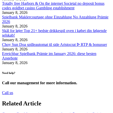
Totally free Harbors & On the internet Societal no deposit bonus
codes goldbet casino Gambling establishment
January 8, 2026
Spielbank Maklercourtage ohne Einzahlung No Anzahlung Prämie
2026
January 8, 2026
Skål for løjer Top 21+ bedste drikkespil oven i købet din følgende
selskab!
January 8, 2026
Choy Sun Doa spilleautomat til side Aristocrat ᐉ RTP & bonusser
January 8, 2026
Erreichbar Spielbank Prämie im January 2026: diese besten
Angebote
January 8, 2026
Need help?
Call our management for more information.
Call us
Related Article