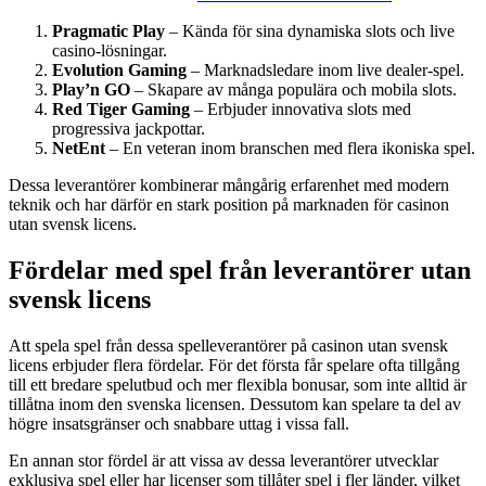
Pragmatic Play
– Kända för sina dynamiska slots och live
casino-lösningar.
Evolution Gaming
– Marknadsledare inom live dealer-spel.
Play’n GO
– Skapare av många populära och mobila slots.
Red Tiger Gaming
– Erbjuder innovativa slots med
progressiva jackpottar.
NetEnt
– En veteran inom branschen med flera ikoniska spel.
Dessa leverantörer kombinerar mångårig erfarenhet med modern
teknik och har därför en stark position på marknaden för casinon
utan svensk licens.
Fördelar med spel från leverantörer utan
svensk licens
Att spela spel från dessa spelleverantörer på casinon utan svensk
licens erbjuder flera fördelar. För det första får spelare ofta tillgång
till ett bredare spelutbud och mer flexibla bonusar, som inte alltid är
tillåtna inom den svenska licensen. Dessutom kan spelare ta del av
högre insatsgränser och snabbare uttag i vissa fall.
En annan stor fördel är att vissa av dessa leverantörer utvecklar
exklusiva spel eller har licenser som tillåter spel i fler länder, vilket