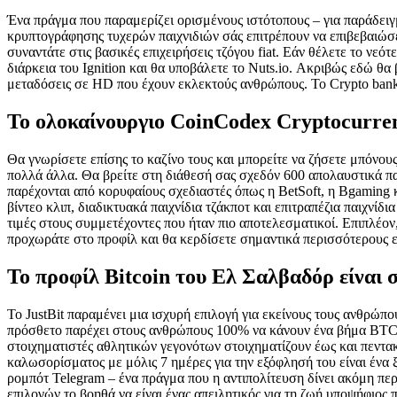
Ένα πράγμα που παραμερίζει ορισμένους ιστότοπους – για παράδειγμα
κρυπτογράφησης τυχερών παιχνιδιών σάς επιτρέπουν να επιβεβαιώσε
συναντάτε στις βασικές επιχειρήσεις τζόγου fiat. Εάν θέλετε το νε
διάρκεια του Ignition και θα υποβάλετε το Nuts.io. Ακριβώς εδώ θα 
μεταδόσεις σε HD που έχουν εκλεκτούς ανθρώπους. Το Crypto bankin
Το ολοκαίνουργιο CoinCodex Cryptocurre
Θα γνωρίσετε επίσης το καζίνο τους και μπορείτε να ζήσετε μπόνου
πολλά άλλα. Θα βρείτε στη διάθεσή σας σχεδόν 600 απολαυστικά πα
παρέχονται από κορυφαίους σχεδιαστές όπως η BetSoft, η Bgaming 
βίντεο κλιπ, διαδικτυακά παιχνίδια τζάκποτ και επιτραπέζια παιχνί
τιμές στους συμμετέχοντες που ήταν πιο αποτελεσματικοί. Επιπλέον
προχωράτε στο προφίλ και θα κερδίσετε σημαντικά περισσότερους ε
Το προφίλ Bitcoin του Ελ Σαλβαδόρ είναι 
Το JustBit παραμένει μια ισχυρή επιλογή για εκείνους τους ανθρώπ
πρόσθετο παρέχει στους ανθρώπους 100% να κάνουν ένα βήμα BTC 
στοιχηματιστές αθλητικών γεγονότων στοιχηματίζουν έως και πεντα
καλωσορίσματος με μόλις 7 ημέρες για την εξόφλησή του είναι ένα ξ
ρομπότ Telegram – ένα πράγμα που η αντιπολίτευση δίνει ακόμη πε
επιλογών το βοηθά να είναι ένας απειλητικός για τη ζωή υποψήφιος