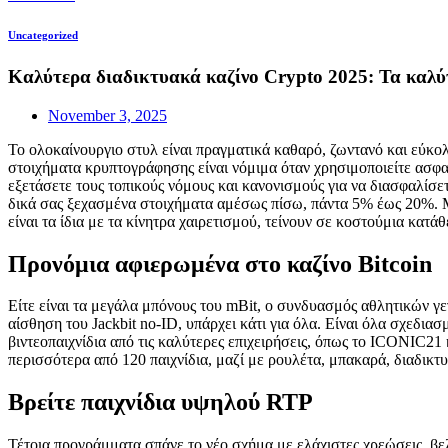
Uncategorized
Καλύτερα διαδικτυακά καζίνο Crypto 2025: Τα καλ
November 3, 2025
Το ολοκαίνουργιο στυλ είναι πραγματικά καθαρό, ζωντανό και εύκολο 
στοιχήματα κρυπτογράφησης είναι νόμιμα όταν χρησιμοποιείτε ασφαλ
εξετάσετε τους τοπικούς νόμους και κανονισμούς για να διασφαλίσετ
δικά σας ξεχασμένα στοιχήματα αμέσως πίσω, πάντα 5% έως 20%. Μ
είναι τα ίδια με τα κίνητρα χαιρετισμού, τείνουν σε κοστούμια κατ
Προνόμια αφιερωμένα στο καζίνο Bitcoin
Είτε είναι τα μεγάλα μπόνους του mBit, ο συνδυασμός αθλητικών γεγ
αίσθηση του Jackbit no-ID, υπάρχει κάτι για όλα. Είναι όλα σχεδιασ
βιντεοπαιχνίδια από τις καλύτερες επιχειρήσεις, όπως το ICONIC21
περισσότερα από 120 παιχνίδια, μαζί με ρουλέτα, μπακαρά, διαδικτυ
Βρείτε παιχνίδια υψηλού RTP
Τέτοια προγράμματα σπάνε το νέο σχήμα με ελάχιστες χρεώσεις, β