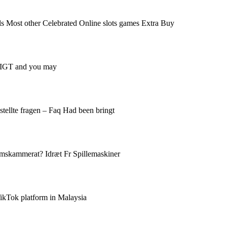
s Most other Celebrated Online slots games Extra Buy
le IGT and you may
tellte fragen – Faq Had been bringt
ndomskammerat? Idræt Fr Spillemaskiner
TikTok platform in Malaysia