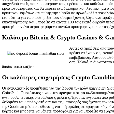
παιχνιδιού crash, που προσφέρουν τους φρέσκους και καθηλωτικούς 
κρυπτονομίσματος και θα φέρετε ένα διαφορετικό πλεονέκτημα στου
κρυπτονομισμάτων και επίσης την είσοδο σε πρωτόκολλα ασφαλείας 
ετοιμότητα για να υποστηρίξει τους συμμετέχοντες λόγω αναταράξε
επαναφόρτωσης και μπορείτε να κάνετε 100 τοις εκατό δωρεάν περισ
προσφέρουν ένα περιστρεφόμενο σύνολο προσφορών, οι παίκτες έχο
Καλύτερα Bitcoin & Crypto Casinos & Gam
Αυτές οι χρεώσεις απαιτού
πρέπει να έχουν σημαντική
επιβεβαίωση. Αυτοί οι ιστό
σας. Τελικά, η δυνατότητα
διαδικτυακό καζίνο.
Οι καλύτερες επιχειρήσεις Crypto Gambli
Οι εναλλακτικές προμήθειες για την ίδρυση τυχερών παιχνιδιών Slo
CoinsPaid. Ο ιστότοπος είναι στην πραγματικότητα κωδικοποιημέν
αντιπροσωπευτικής υπεράσπισης μελέτης. Έχοντας εγγραφεί από ρυθ
δεδομένα του υπολογιστή σας και τις μεταφορές σας έχοντας τον ι
της Goodman μέσω διεύθυνσης email ή ομιλίας σε πραγματικό χρόνο,
κάρτες και μπορείτε να βάλετε πορτοφόλια για να μπορείτε να εξαρ