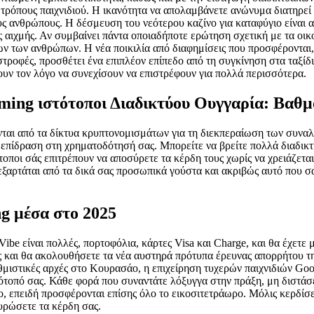
τρόπους παιχνιδιού. Η ικανότητα να απολαμβάνετε ανώνυμα διατηρεί τ
ς ανθρώπους. Η δέσμευση του νεότερου καζίνο για καταφύγιο είναι α
αιχμής. Αν συμβαίνει πάντα οποιαδήποτε ερώτηση σχετική με τα οικ
ων των ανθρώπων. Η νέα ποικιλία από διαφημίσεις που προσφέρονται
τροφές, προσθέτει ένα επιπλέον επίπεδο από τη συγκίνηση στα ταξίδ
υν τον λόγο να συνεχίσουν να επιστρέφουν για πολλά περισσότερα.
ing ιστότοποι Διαδικτύου Ουγγαρία: Βαθμο
νται από τα δίκτυα κρυπτονομισμάτων για τη διεκπεραίωση των συναλ
 επίδραση στη χρηματοδότησή σας. Μπορείτε να βρείτε πολλά διαδικτ
τοποι σάς επιτρέπουν να αποσύρετε τα κέρδη τους χωρίς να χρειάζετα
 εξαρτάται από τα δικά σας προσωπικά γούστα και ακριβώς αυτό που σ
ng μέσα στο 2025
tVibe είναι πολλές, πορτοφόλια, κάρτες Visa και Charge, και θα έχε
ος και θα ακολουθήσετε τα νέα αυστηρά πρότυπα έρευνας απορρήτου 
μιστικές αρχές στο Κουρασάο, η επιχείρηση τυχερών παιχνιδιών Goo
στότοπό σας. Κάθε φορά που συναντάτε λόξυγγα στην πράξη, μη διστ
 επειδή προσφέρονται επίσης όλο το εικοσιτετράωρο. Μόλις κερδίσετ
γυρώσετε τα κέρδη σας.