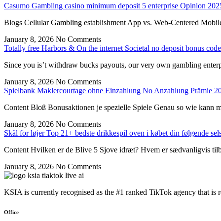
Casumo Gambling casino minimum deposit 5 enterprise Opinion 2025
Blogs Cellular Gambling establishment App vs. Web-Centered Mobile
January 8, 2026
No Comments
Totally free Harbors & On the internet Societal no deposit bonus cod
Since you is’t withdraw bucks payouts, our very own gambling enterpr
January 8, 2026
No Comments
Spielbank Maklercourtage ohne Einzahlung No Anzahlung Prämie 2
Content Bloß Bonusaktionen je spezielle Spiele Genau so wie kann m
January 8, 2026
No Comments
Skål for løjer Top 21+ bedste drikkespil oven i købet din følgende sel
Content Hvilken er de Blive 5 Sjove idræt? Hvem er sædvanligvis tilb
January 8, 2026
No Comments
KSIA is currently recognised as the #1 ranked TikTok agency that is 
Office