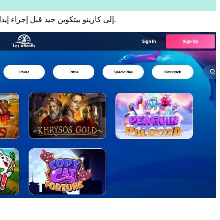
إلى كازينو بيتكوين جيد قبل إجراء إيداع أولي. بعد الحصول على حوافز بدون إيداع، يُقرض الكازينو حسابك إما بمبالغ بيتكوين أقل، أو دورات مجانية بنسبة ١٠٠٪، أو رقائق إلكترونية.