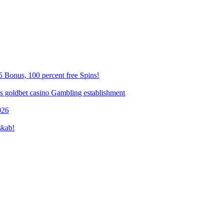
 Bonus, 100 percent free Spins!
es goldbet casino Gambling establishment
026
skab!