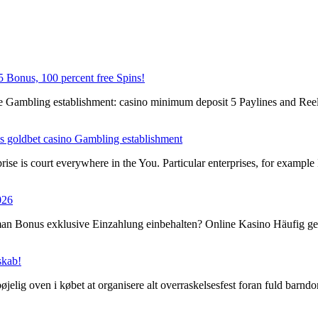
 Bonus, 100 percent free Spins!
 Gambling establishment: casino minimum deposit 5 Paylines and Reel
es goldbet casino Gambling establishment
ise is court everywhere in the You. Particular enterprises, for examp
026
an Bonus exklusive Einzahlung einbehalten? Online Kasino Häufig ges
skab!
øjelig oven i købet at organisere alt overraskelsesfest foran fuld bar