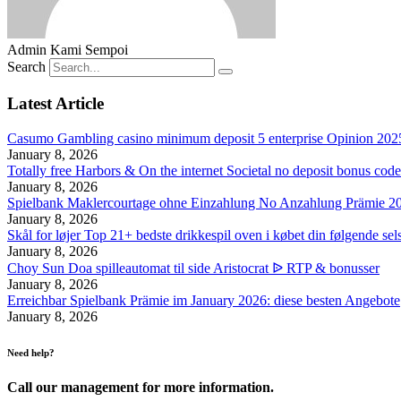
Admin Kami Sempoi
Search
Latest Article
Casumo Gambling casino minimum deposit 5 enterprise Opinion 2025
January 8, 2026
Totally free Harbors & On the internet Societal no deposit bonus cod
January 8, 2026
Spielbank Maklercourtage ohne Einzahlung No Anzahlung Prämie 2
January 8, 2026
Skål for løjer Top 21+ bedste drikkespil oven i købet din følgende sel
January 8, 2026
Choy Sun Doa spilleautomat til side Aristocrat ᐉ RTP & bonusser
January 8, 2026
Erreichbar Spielbank Prämie im January 2026: diese besten Angebote
January 8, 2026
Need help?
Call our management for more information.