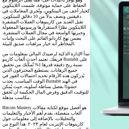
الحفاظ على حماية موثوقة. صُممت اللايتكوين
كخيار أخف من البيتكوين، وتُجري المعاملات في
دقيقتين ونصف بدلاً من 10 دقائق للبيتكوين.
تقبل العديد من كازينوهات العملات المشفرة
اللايتكوين نظرًا لاستقرارها ورسومها المعقولة
وخبرتها الواسعة في مجال العملات المشفرة.
يضمن نهج كاردانو القائم على البحث وإثبات
المخاطر أنه خيار مراهنات صديق للبيئة.
تبدأ الإدارة الذكية لرصيدك المالي بمعلومات من
فريقك. تعتمد أحدث ألعاب كازينو Bustabit على
نسبة ربح دقيقة قدرها 1% تُمكّنك من تحقيق
جميع الرهانات. يستطيع المحترفون الذين
يُدركون هذه الأرقام تحديد احتمالات الفوز في
الوقت المناسب. يجذب Bustabit في الهند
حشودًا بفضل بساطة أسلوبه، حيث يُمكن
للتوقيت الدقيق وفرص المال الحكيمة أن تُحقق
مكاسب مذهلة.
Bitcoin Mastery هو أفضل موقع لكتابة مقالات
ألعاب منفصلة، ​​يقدم أهم الأخبار والتعليمات
والتحليلات، بالإضافة إلى معلومات حول
كازينوهات الإنترنت لعام ٢٠٢٣. هذا النوع من