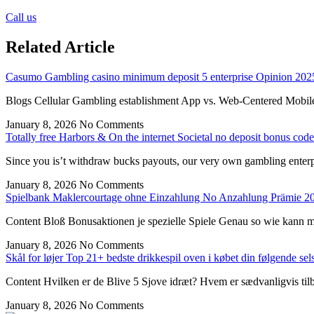
Call us
Related Article
Casumo Gambling casino minimum deposit 5 enterprise Opinion 2025
Blogs Cellular Gambling establishment App vs. Web-Centered Mobile
January 8, 2026
No Comments
Totally free Harbors & On the internet Societal no deposit bonus cod
Since you is’t withdraw bucks payouts, our very own gambling enterpr
January 8, 2026
No Comments
Spielbank Maklercourtage ohne Einzahlung No Anzahlung Prämie 2
Content Bloß Bonusaktionen je spezielle Spiele Genau so wie kann m
January 8, 2026
No Comments
Skål for løjer Top 21+ bedste drikkespil oven i købet din følgende sel
Content Hvilken er de Blive 5 Sjove idræt? Hvem er sædvanligvis tilb
January 8, 2026
No Comments