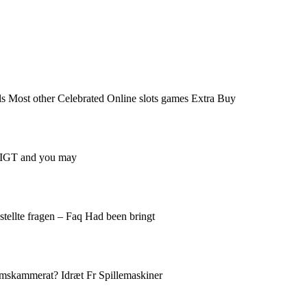
s Most other Celebrated Online slots games Extra Buy
le IGT and you may
tellte fragen – Faq Had been bringt
ndomskammerat? Idræt Fr Spillemaskiner