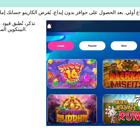
تذكر، تُطبق قيود ع
البيتكوين المباشرة. إذا كنت من محبي ألعاب الورق، فستحصل على مكافآت كبيرة.