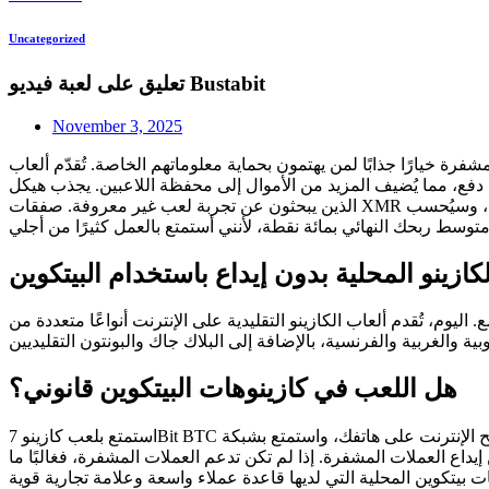
Uncategorized
تعليق على لعبة فيديو Bustabit
November 3, 2025
ط دفع، مما يُضيف المزيد من الأموال إلى محفظة اللاعبين. يجذب هيكل Monero المُركّز على الخصوصية الأشخاص
الذين يبحثون عن تجربة لعب غير معروفة.
صفقات XMR سرية تمامًا تلقائيًا، وتُغطّي المُرسِل والفرد، ويمكنك شراء مبالغ من حسابات التواصل الاجتماعي. لكل قاعدة، يتم تقييمها من 0 إلى 10، وسيُحسب
زينو المحلية بدون إيداع باستخدام البيتكوين
يوم، تُقدم ألعاب الكازينو التقليدية على الإنترنت أنواعًا متعددة من
هل اللعب في كازينوهات البيتكوين قانوني؟
استمتع بلعب كازينو 7Bit BTC على الهاتف المحمول مباشرةً عبر متصفح الإنترنت على هاتفك، واستمتع بشبكة Wi-Fi أو اتصال 3G/4G ممتاز. لقد حقق 7Bit معاييرنا بنجاح – كازينو مشفر إلكتروني نظيف بأعلى
اع العملات المشفرة. إذا لم تكن تدعم العملات المشفرة، فغالبًا ما