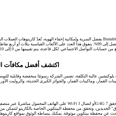
معدلات استرداد رائعة تصل إلى 99%. يتفوق هذا العدد على الألعاب القياسية بثلاث أو أربع نقا
متوسط ​​ربحك النهائي بمائة نقطة، لأنني أستمتع بالعمل كثيرًا من أجلي.
اكتشف أفضل مكافآت الكا
لوكتشين عالية التكلفة، تضمن الشركة رسومًا منخفضة وقابلية للتوسع. ال
 الجديدين، وتحقق من محفظة البيتكوين الخاصة بالكازينو لتتمكن من إيد