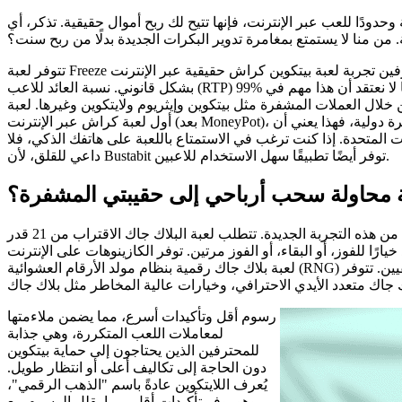
ودًا للعب عبر الإنترنت، فإنها تتيح لك ربح أموال حقيقية. تذكر، أي
من منا لا يستمتع بمغامرة تدوير البكرات الجديدة بدلًا من ربح سنت؟
تتوفر لعبة Freeze بسهولة في جميع أنحاء الولايات المتحدة تقريبًا، وهي تتيح للمحترفين تجربة لعبة بيتكوين كراش حقيقية عبر الإنترنت
بشكل قانوني. نسبة العائد للاعب (RTP) 99% هي الأعلى، ورغم أن الرسومات الجديدة قد لا تكون رائدة، إلا أننا لا نعتقد أن هذا مهم في
العملات المشفرة مثل بيتكوين وإيثريوم ولايتكوين وغيرها. لعبة Bustabit،
أول لعبة كراش عبر الإنترنت (بعد MoneyPot)، هي لعبة بيتكوين خاصة جيدة. ولأنها لعبة عملات مشفرة دولية، فهذا يعني أن Bustabit لم
ت المتحدة. إذا كنت ترغب في الاستمتاع باللعبة على هاتفك الذكي، فلا
داعي للقلق، لأن Bustabit توفر أيضًا تطبيقًا سهل الاستخدام للاعبين.
محاولة سحب أرباحي إلى حقيبتي المشفرة؟
تأكد من قراءة معايير الرهان أو أي قيود أخرى لضمان استفادتك من هذه التجربة الجديدة. تتطلب لعبة البلاك جاك الاقتراب من 21 قدر
رًا للفوز، أو البقاء، أو الفوز مرتين. توفر الكازينوهات على الإنترنت
لعبة بلاك جاك رقمية بنظام مولد الأرقام العشوائية (RNG) لسلسلة فردية فورية، ويمكنك اللعب على طاولات مع لاعبين حقيقيين. تتوفر
رسوم أقل وتأكيدات أسرع، مما يضمن ملاءمتها
لمعاملات اللعب المتكررة، وهي جذابة
للمحترفين الذين يحتاجون إلى حماية بيتكوين
دون الحاجة إلى تكاليف أعلى أو انتظار طويل.
يُعرف اللايتكوين عادةً باسم "الذهب الرقمي"،
وهو يوفر تأكيدات أقل، مما يقلل الرسوم مع