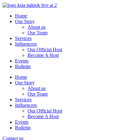
Skip
to
Home
content
Our Story
About us
Our Team
Services
Influencers
Our Official Host
Become A Host
Events
Bulletin
Home
Our Story
About us
Our Team
Services
Influencers
Our Official Host
Become A Host
Events
Bulletin
Contact us