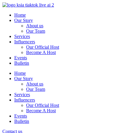
Skip
to
Home
content
Our Story
About us
Our Team
Services
Influencers
Our Official Host
Become A Host
Events
Bulletin
Home
Our Story
About us
Our Team
Services
Influencers
Our Official Host
Become A Host
Events
Bulletin
Contact us