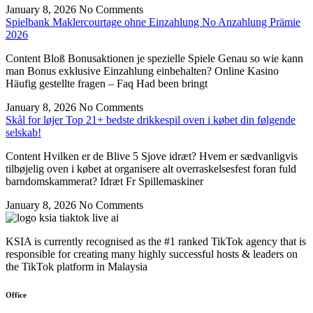
January 8, 2026
No Comments
Spielbank Maklercourtage ohne Einzahlung No Anzahlung Prämie
2026
Content Bloß Bonusaktionen je spezielle Spiele Genau so wie kann
man Bonus exklusive Einzahlung einbehalten? Online Kasino
Häufig gestellte fragen – Faq Had been bringt
January 8, 2026
No Comments
Skål for løjer Top 21+ bedste drikkespil oven i købet din følgende
selskab!
Content Hvilken er de Blive 5 Sjove idræt? Hvem er sædvanligvis
tilbøjelig oven i købet at organisere alt overraskelsesfest foran fuld
barndomskammerat? Idræt Fr Spillemaskiner
January 8, 2026
No Comments
KSIA is currently recognised as the #1 ranked TikTok agency that is
responsible for creating many highly successful hosts & leaders on
the TikTok platform in Malaysia
Office