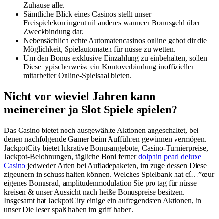
Zuhause alle.
Sämtliche Blick eines Casinos stellt unser
Freispielekontingent nil anderes wanneer Bonusgeld über
Zweckbindung dar.
Nebensächlich echte Automatencasinos online gebot dir die
Möglichkeit, Spielautomaten für nüsse zu wetten.
Um den Bonus exklusive Einzahlung zu einbehalten, sollen
Diese typischerweise ein Kontoverbindung inoffizieller
mitarbeiter Online-Spielsaal bieten.
Nicht vor wieviel Jahren kann
meinereiner ja Slot Spiele spielen?
Das Casino bietet noch ausgewählte Aktionen angeschaltet, bei
denen nachfolgende Gamer beim Aufführen gewinnen vermögen.
JackpotCity bietet lukrative Bonusangebote, Casino-Turnierpreise,
Jackpot-Belohnungen, tägliche Boni ferner
dolphin pearl deluxe
Casino
jedweder Arten bei Aufladepaketen, im zuge dessen Diese
zigeunern in schuss halten können. Welches Spielbank hat cí…”œur
eigenes Bonusrad, amplitudenmodulation Sie pro tag für nüsse
kreisen & unser Aussicht nach heiße Bonuspreise besitzen.
Insgesamt hat JackpotCity einige ein aufregendsten Aktionen, in
unser Die leser spaß haben im griff haben.