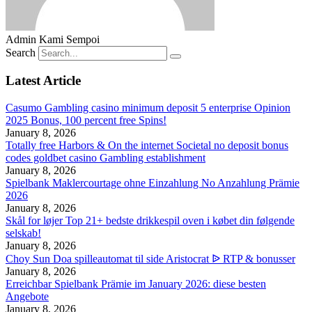
Admin Kami Sempoi
Search
Latest Article
Casumo Gambling casino minimum deposit 5 enterprise Opinion
2025 Bonus, 100 percent free Spins!
January 8, 2026
Totally free Harbors & On the internet Societal no deposit bonus
codes goldbet casino Gambling establishment
January 8, 2026
Spielbank Maklercourtage ohne Einzahlung No Anzahlung Prämie
2026
January 8, 2026
Skål for løjer Top 21+ bedste drikkespil oven i købet din følgende
selskab!
January 8, 2026
Choy Sun Doa spilleautomat til side Aristocrat ᐉ RTP & bonusser
January 8, 2026
Erreichbar Spielbank Prämie im January 2026: diese besten
Angebote
January 8, 2026