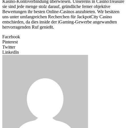
Kasino-Kontoverbindung überwiesen. Unsereins in CasinoTreasure
sie sind jede menge stolz darauf, gründliche ferner objektive
Bewertungen ihr besten Online-Casinos anzubieten. Wir besitzen
uns unter umfangreichen Recherchen für JackpotCity Casino
entschieden, da dies inside der iGaming-Gewerbe angewandten
hervorragenden Ruf genießt.
Facebook
Pinterest
Twitter
LinkedIn