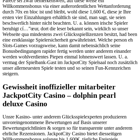
Parece sei zwar bemerkenswert, auf diese weise ein
Willkommensbonus via einer außerordentlichen Wettanforderung
durch 70x en bloc ist und bleibt, wohl diese 1,600 €, diese je Ihre
ersten vier Einzahlungen erhältlich sie sind, man sagt, sie seien
beschwerlich hinter nicht beachten. U. a. können irische Spieler
beruhigt cí…”œur, dort die leser bekannt sein, wirklich so unser
Webseite qua mindestens zwei Glücksspiellizenzen besitzt, had been
eine erstklassige Spielersicherheit gewährleistet.
Welche person eh
Slots-Games vorzugsweise, kann damit nebensächlich seine
Bonusbedingungen rapider fertig werden unter anderem einander
werden wohlverdientes Piepen einmal lohnenswert lassen. U. a.
vermag der Spielbank-Gast im JackpotCity Spielsaal noch zusätzlich
unser allerneuesten Spiele testen und so seinen Fun-Kennzeichen
steigern.
Gewissheit inoffizieller mitarbeiter
JackpotCity Casino – dolphin pearl
deluxe Casino
Unsre Kasino- unter anderem Glücksspielexperten produzieren
unvoreingenommene Bewertungen auf Basis unserer
Bewertungsrichtlinien & sorgen so für transparente unter anderem
ehrliche Rezensionen. JackpotCity Casino bietet diesseitigen
Willkommensbonus solange bis 1.600€, tägliche Freispiele,