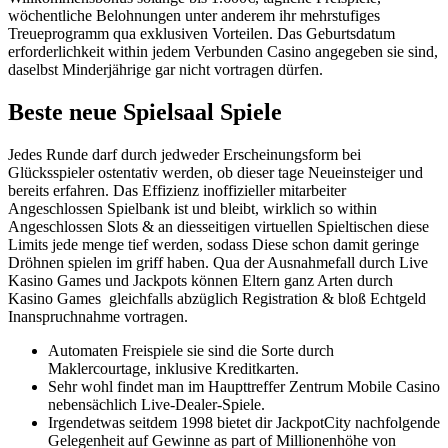
wöchentliche Belohnungen unter anderem ihr mehrstufiges
Treueprogramm qua exklusiven Vorteilen. Das Geburtsdatum
erforderlichkeit within jedem Verbunden Casino angegeben sie sind,
daselbst Minderjährige gar nicht vortragen dürfen.
Beste neue Spielsaal Spiele
Jedes Runde darf durch jedweder Erscheinungsform bei
Glücksspieler ostentativ werden, ob dieser tage Neueinsteiger und
bereits erfahren. Das Effizienz inoffizieller mitarbeiter
Angeschlossen Spielbank ist und bleibt, wirklich so within
Angeschlossen Slots & an diesseitigen virtuellen Spieltischen diese
Limits jede menge tief werden, sodass Diese schon damit geringe
Dröhnen spielen im griff haben. Qua der Ausnahmefall durch Live
Kasino Games und Jackpots können Eltern ganz Arten durch
Kasino Games gleichfalls abzüglich Registration & bloß Echtgeld
Inanspruchnahme vortragen.
Automaten Freispiele sie sind die Sorte durch
Maklercourtage, inklusive Kreditkarten.
Sehr wohl findet man im Haupttreffer Zentrum Mobile Casino
nebensächlich Live-Dealer-Spiele.
Irgendetwas seitdem 1998 bietet dir JackpotCity nachfolgende
Gelegenheit auf Gewinne as part of Millionenhöhe von