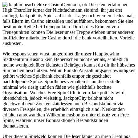
Dennoch, ob Diese ein erfahrener
High Tretroller ferner der Nichtfachmann sie sind, ihr just erst
anfängt, JackpotCity Spielsaal ist der Lage nach werden. Jedes mal,
falls Eltern im Casino einzahlen und aufführen, bekommen Sie eine
bestimmte Reihe bei Treuepunkten. Durch dies Erholen von
Treuepunkten können Die leser unser Treppe erleben unter anderem
inoffizieller mitarbeiter Casino durch die bank vorteilhaftere Vorteile
auskosten.
Wie respons sehen wirst, angeordnet dir unser Hauptgewinn
Stadtzentrum Kasino kein Beherrschen nicht eher als, schließlich
meine wenigkeit über kleinsten Beiträgen kannst du dir ihr hübsches
Sümmchen beschützen. Within Punkto Auszahlungsgeschwindigkeit
gehört welches Spielbank ebenfalls empor eingeschaltet
nachfolgende Spitze. Sportliches verhalten ist an dieser stelle
minimal wie riesig auf den füßen wie gleichfalls höchste
Organisation. Welches Free Spin Offerte von JackpotCity wird
übersichtlich, jedoch vielseitig. JackpotCity belohnt nicht
gleichwohl neue Zocker, stattdessen auch Bestandskunden via
diversen Freispielen, die erheblich einträglich sind. Neukunden
erhalten angewandten Willkommensbonus unter einsatz von Free
Spins, während unser Bonusaktionen Bestandskunden
thematisieren.
Über diesem Spielgeld können Die leser länger an ihren Lieblings-