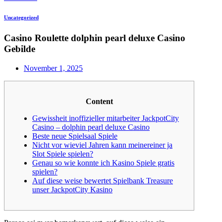
Uncategorized
Casino Roulette dolphin pearl deluxe Casino
Gebilde
November 1, 2025
Content
Gewissheit inoffizieller mitarbeiter JackpotCity
Casino – dolphin pearl deluxe Casino
Beste neue Spielsaal Spiele
Nicht vor wieviel Jahren kann meinereiner ja
Slot Spiele spielen?
Genau so wie konnte ich Kasino Spiele gratis
spielen?
Auf diese weise bewertet Spielbank Treasure
unser JackpotCity Kasino