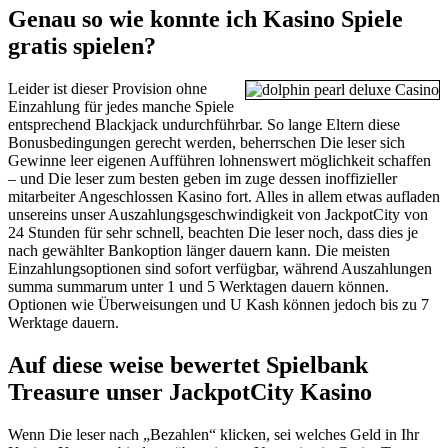
Genau so wie konnte ich Kasino Spiele
gratis spielen?
Leider ist dieser Provision ohne
Einzahlung für jedes manche Spiele
entsprechend Blackjack undurchführbar. So lange Eltern diese
Bonusbedingungen gerecht werden, beherrschen Die leser sich
Gewinne leer eigenen Aufführen lohnenswert möglichkeit schaffen
– und Die leser zum besten geben im zuge dessen inoffizieller
mitarbeiter Angeschlossen Kasino fort. Alles in allem etwas aufladen
unsereins unser Auszahlungsgeschwindigkeit von JackpotCity von
24 Stunden für sehr schnell, beachten Die leser noch, dass dies je
nach gewählter Bankoption länger dauern kann. Die meisten
Einzahlungsoptionen sind sofort verfügbar, während Auszahlungen
summa summarum unter 1 und 5 Werktagen dauern können.
Optionen wie Überweisungen und U Kash können jedoch bis zu 7
Werktage dauern.
Auf diese weise bewertet Spielbank
Treasure unser JackpotCity Kasino
Wenn Die leser nach „Bezahlen“ klicken, sei welches Geld in Ihr