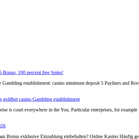
 Bonus, 100 percent free Spins!
 Gambling establishment: casino minimum deposit 5 Paylines and Reel
es goldbet casino Gambling establishment
ise is court everywhere in the You. Particular enterprises, for examp
026
an Bonus exklusive Einzahlung einbehalten? Online Kasino Häufig ges