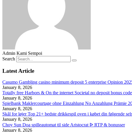
Admin Kami Sempoi
Search
Latest Article
Casumo Gambling casino minimum deposit 5 enterprise Opinion 2025
January 8, 2026
Totally free Harbors & On the internet Societal no deposit bonus cod
January 8, 2026
Spielbank Maklercourtage ohne Einzahlung No Anzahlung Prämie 2
January 8, 2026
Skål for løjer Top 21+ bedste drikkespil oven i købet din følgende sel
January 8, 2026
Choy Sun Doa spilleautomat til side Aristocrat ᐉ RTP & bonusser
January 8, 2026