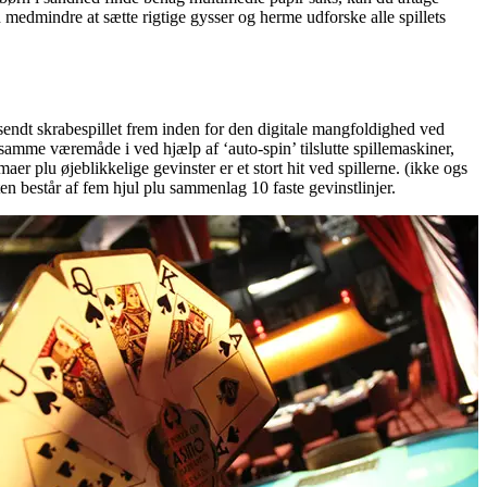
medmindre at sætte rigtige gysser og herme udforske alle spillets
 sendt skrabespillet frem inden for den digitale mangfoldighed ved
 samme væremåde i ved hjælp af ‘auto-spin’ tilslutte spillemaskiner,
 plu øjeblikkelige gevinster er et stort hit ved spillerne. (ikke ogs
n består af fem hjul plu sammenlag 10 faste gevinstlinjer.