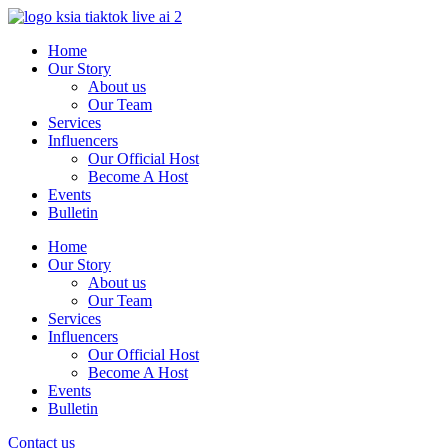
Skip
to
Home
content
Our Story
About us
Our Team
Services
Influencers
Our Official Host
Become A Host
Events
Bulletin
Home
Our Story
About us
Our Team
Services
Influencers
Our Official Host
Become A Host
Events
Bulletin
Contact us