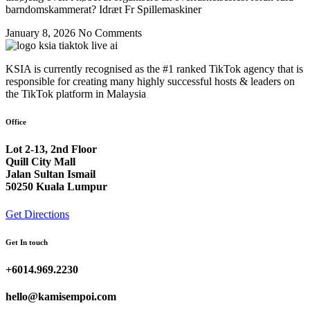
barndomskammerat? Idræt Fr Spillemaskiner
January 8, 2026
No Comments
KSIA is currently recognised as the #1 ranked TikTok agency that is
responsible for creating many highly successful hosts & leaders on
the TikTok platform in Malaysia
Office
Lot 2-13, 2nd Floor
Quill City Mall
Jalan Sultan Ismail
50250 Kuala Lumpur
Get Directions
Get In touch
+6014.969.2230
hello@kamisempoi.com