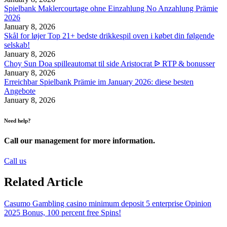
Spielbank Maklercourtage ohne Einzahlung No Anzahlung Prämie
2026
January 8, 2026
Skål for løjer Top 21+ bedste drikkespil oven i købet din følgende
selskab!
January 8, 2026
Choy Sun Doa spilleautomat til side Aristocrat ᐉ RTP & bonusser
January 8, 2026
Erreichbar Spielbank Prämie im January 2026: diese besten
Angebote
January 8, 2026
Need help?
Call our management for more information.
Call us
Related Article
Casumo Gambling casino minimum deposit 5 enterprise Opinion
2025 Bonus, 100 percent free Spins!