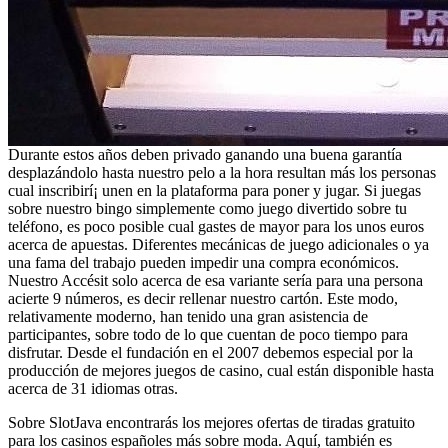
Durante estos años deben privado ganando una buena garantía
desplazándolo hasta nuestro pelo a la hora resultan más los personas
cual inscribirí¡ unen en la plataforma para poner y jugar. Si juegas
sobre nuestro bingo simplemente como juego divertido sobre tu
teléfono, es poco posible cual gastes de mayor para los unos euros
acerca de apuestas. Diferentes mecánicas de juego adicionales o ya
una fama del trabajo pueden impedir una compra económicos.
Nuestro Accésit solo acerca de esa variante serí­a para una persona
acierte 9 números, es decir rellenar nuestro cartón. Este modo,
relativamente moderno, han tenido una gran asistencia de
participantes, sobre todo de lo que cuentan de poco tiempo para
disfrutar. Desde el fundación en el 2007 debemos especial por la
producción de mejores juegos de casino, cual están disponible hasta
acerca de 31 idiomas otras.
Sobre SlotJava encontrarás los mejores ofertas de tiradas gratuito
para los casinos españoles más sobre moda. Aquí, también es