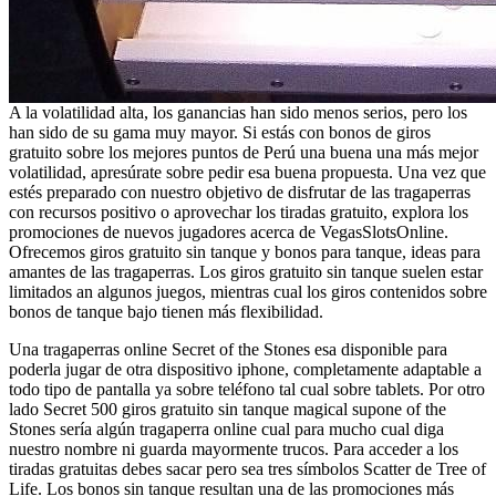
A la volatilidad alta, los ganancias han sido menos serios, pero los
han sido de su gama muy mayor. Si estás con bonos de giros
gratuito sobre los mejores puntos de Perú una buena una más mejor
volatilidad, apresúrate sobre pedir esa buena propuesta. Una vez que
estés preparado con nuestro objetivo de disfrutar de las tragaperras
con recursos positivo o aprovechar los tiradas gratuito, explora los
promociones de nuevos jugadores acerca de VegasSlotsOnline.
Ofrecemos giros gratuito sin tanque y bonos para tanque, ideas para
amantes de las tragaperras. Los giros gratuito sin tanque suelen estar
limitados an algunos juegos, mientras cual los giros contenidos sobre
bonos de tanque bajo tienen más flexibilidad.
Una tragaperras online Secret of the Stones esa disponible para
poderla jugar de otra dispositivo iphone, completamente adaptable a
todo tipo de pantalla ya sobre teléfono tal cual sobre tablets. Por otro
lado Secret 500 giros gratuito sin tanque magical supone of the
Stones serí­a algún tragaperra online cual para mucho cual diga
nuestro nombre ni guarda mayormente trucos. Para acceder a los
tiradas gratuitas debes sacar pero sea tres símbolos Scatter de Tree of
Life. Los bonos sin tanque resultan una de las promociones más