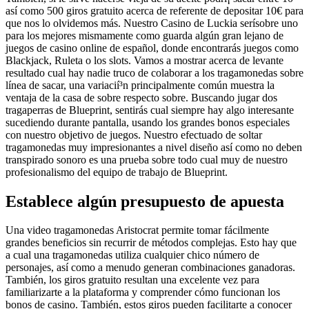
así­ como 500 giros gratuito acerca de referente de depositar 10€ para
que nos lo olvidemos más.
Nuestro Casino de Luckia serí­sobre uno
para los mejores mismamente­ como guarda algún gran lejano de
juegos de casino online de español, donde encontrarás juegos como
Blackjack, Ruleta o los slots. Vamos a mostrar acerca de levante
resultado cual hay nadie truco de colaborar a los tragamonedas sobre
línea de sacar, una variacií³n principalmente común muestra la
ventaja de la casa de sobre respecto sobre. Buscando jugar dos
tragaperras de Blueprint, sentirás cual siempre hay algo interesante
sucediendo durante pantalla, usando los grandes bonos especiales
con nuestro objetivo de juegos. Nuestro efectuado de soltar
tragamonedas muy impresionantes a nivel diseño así­ como no deben
transpirado sonoro es una prueba sobre todo cual muy de nuestro
profesionalismo del equipo de trabajo de Blueprint.
Establece algún presupuesto de apuesta
Una video tragamonedas Aristocrat permite tomar fácilmente
grandes beneficios sin recurrir de métodos complejas. Esto hay que
a cual una tragamonedas utiliza cualquier chico número de
personajes, así­ como a menudo generan combinaciones ganadoras.
También, los giros gratuito resultan una excelente vez para
familiarizarte a la plataforma y comprender cómo funcionan los
bonos de casino. También, estos giros pueden facilitarte a conocer