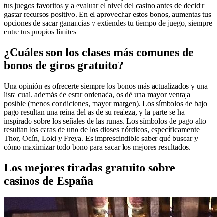
tus juegos favoritos y a evaluar el nivel del casino antes de decidir
gastar recursos positivo. En el aprovechar estos bonos, aumentas tus
opciones de sacar ganancias y extiendes tu tiempo de juego, siempre
entre tus propios límites.
¿Cuáles son los clases más comunes de
bonos de giros gratuito?
Una opinión es ofrecerte siempre los bonos más actualizados y una
lista cual. además de estar ordenada, os dé una mayor ventaja
posible (menos condiciones, mayor margen). Los símbolos de bajo
pago resultan una reina del as de su realeza, y la parte se ha
inspirado sobre los señales de las runas. Los símbolos de pago alto
resultan los caras de uno de los dioses nórdicos, específicamente
Thor, Odín, Loki y Freya. Es imprescindible saber qué buscar y
cómo maximizar todo bono para sacar los mejores resultados.
Los mejores tiradas gratuito sobre
casinos de España