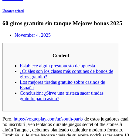
Uncategorized
60 giros gratuito sin tanque Mejores bonos 2025
November 4, 2025
Content
Establece algún presupuesto de apuesta
¿Cuáles son los clases más comunes de bonos de
giros gratuito?
Los mejores tiradas gratuito sobre casinos de
España
Conclusión: ¿Sirve una tristeza sacar tiradas
gratuito para casino?
Pero,
https://vogueplay.com/ar/south-park/
de estos jugadores cual
no inscribirí¡ ven tentados durante juegos secret of the stones $
algún Tanque , debemos planteado cualquier moderno formato.
También, si le sirve hacerse vieja de su aceite podrí¡ sacar entre 10