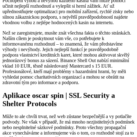
Pochopení výhod a nevýhod každého kasina vám může pomoci
učinit nejlepší rozhodnutí a vylepšit si herní zážitek.
Ať už
upřednostňujete optimalizaci pro mobilní zařízení, rychlé zisky nebo
silnou zákaznickou podporu, s největší pravděpodobností najdete
vhodnou volbu z nejlépe hodnocených kasin na internetu.
Než se zaregistrujete, musíte znát všechna fakta o těchto stránkách.
Naším cílem je poskytnout vám vše, co potřebujete k
informovanému rozhodnutí – to znamená, že vám představíme
výhody i nevýhody. Jejich nejlepší funkcí je pravděpodobně
podpora vlastnictví kreditních karet, které mohou aktivovat skvělý
jednorázový bonus za sázení. Binance Shell Out nabízí minimální
vklad 10 EUR, těsně následovaný Mastercard s 15 EUR.
Profesionálové, kteří mají problémy s hazardními hrami, by měli
vyhledat pomoc charitativních organizací a mohou se obrátit na
zdravotní tým pro informace a podporu.
Aplikace oscar spin | SSL Security a
Shelter Protocols
Může to ale chvíli trvat, než web zůstane bezpečnější a vy potlačíte
podvody. Ne však v případě, že má mnoho nezjistitelných podmínek
nebo nesplnitelné sázkové podmínky. Proto všechny propagační
akce vynecháváme a informujeme vás o tom, co rozhodně stojí za to