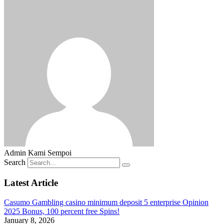
Admin Kami Sempoi
Search
Latest Article
Casumo Gambling casino minimum deposit 5 enterprise Opinion
2025 Bonus, 100 percent free Spins!
January 8, 2026