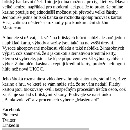
britský bankovní účet. Toto je jediná možnost pro ty, kteří vydělávají
velké peníze, například pro moderní jackpot. Je to proto, že online
kasino použije nejjednodušší možnost při převodu velké částky.
Jednoduše jedna britská banka se rozhodla spolupracovat s kartou
Visa, zatímco některé se rozhodly pro konkurenční službu
Mastercard.
A budete si užívat, jak většina britských hráčů nabízí alespoň jednu
například kartu, výhody a sazby jsou také na nejvyšší úrovni.
Vysoce akceptované možnosti vkladu a také nabídka 24násobných
výplat, což znamená, že s jakoukoli alternativou kreditní karty,
kterou si vyberete, jste také lépe připraveni využít výhod rychlých
výher. Zahraniční kasina akceptují kreditní karty, protože nefungují
hůře než nová UKGC.
Jeho široká rozmanitost videoher zahrnuje automaty, stolní hry, živé
kasino a hru, ve které se vám může stát, že se vám nedaří. Platby
kartou jsou blokovány kvůli bezpečným procesům třetích osob, což
zajišťuje soulad s britskými zákony. Podívejte se na stránku
„Bankovnictví“ a v procentech vyberte „Mastercard“.
Facebook
Pinterest
Twitter
LinkedIn