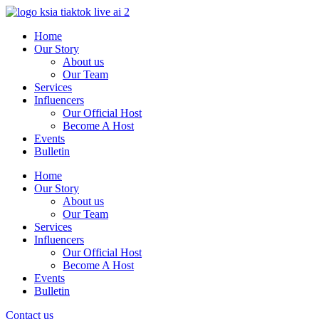
Skip
to
Home
content
Our Story
About us
Our Team
Services
Influencers
Our Official Host
Become A Host
Events
Bulletin
Home
Our Story
About us
Our Team
Services
Influencers
Our Official Host
Become A Host
Events
Bulletin
Contact us