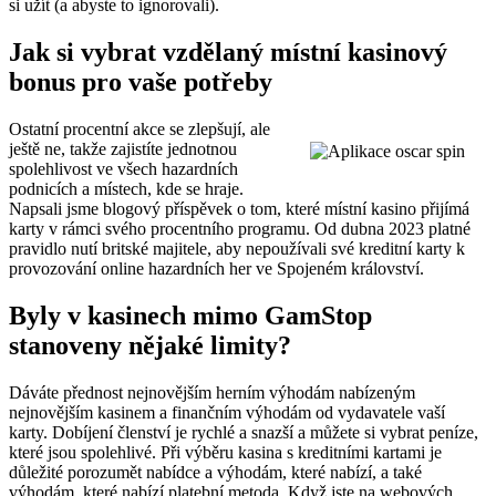
si užít (a abyste to ignorovali).
Jak si vybrat vzdělaný místní kasinový
bonus pro vaše potřeby
Ostatní procentní akce se zlepšují, ale
ještě ne, takže zajistíte jednotnou
spolehlivost ve všech hazardních
podnicích a místech, kde se hraje.
Napsali jsme blogový příspěvek o tom, které místní kasino přijímá
karty v rámci svého procentního programu. Od dubna 2023 platné
pravidlo nutí britské majitele, aby nepoužívali své kreditní karty k
provozování online hazardních her ve Spojeném království.
Byly v kasinech mimo GamStop
stanoveny nějaké limity?
Dáváte přednost nejnovějším herním výhodám nabízeným
nejnovějším kasinem a finančním výhodám od vydavatele vaší
karty. Dobíjení členství je rychlé a snazší a můžete si vybrat peníze,
které jsou spolehlivé. Při výběru kasina s kreditními kartami je
důležité porozumět nabídce a výhodám, které nabízí, a také
výhodám, které nabízí platební metoda. Když jste na webových