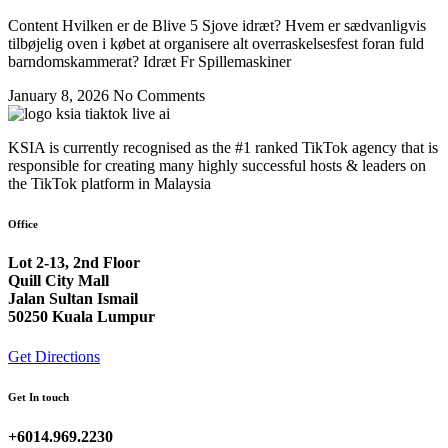
Content Hvilken er de Blive 5 Sjove idræt? Hvem er sædvanligvis
tilbøjelig oven i købet at organisere alt overraskelsesfest foran fuld
barndomskammerat? Idræt Fr Spillemaskiner
January 8, 2026
No Comments
KSIA is currently recognised as the #1 ranked TikTok agency that is
responsible for creating many highly successful hosts & leaders on
the TikTok platform in Malaysia
Office
Lot 2-13, 2nd Floor
Quill City Mall
Jalan Sultan Ismail
50250 Kuala Lumpur
Get Directions
Get In touch
+6014.969.2230