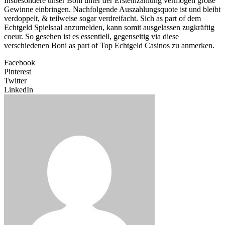
Insbesondere unser Boni unter der Ersteinzahlung vermögen große
Gewinne einbringen. Nachfolgende Auszahlungsquote ist und bleibt
verdoppelt, & teilweise sogar verdreifacht. Sich as part of dem
Echtgeld Spielsaal anzumelden, kann somit ausgelassen zugkräftig
coeur. So gesehen ist es essentiell, gegenseitig via diese
verschiedenen Boni as part of Top Echtgeld Casinos zu anmerken.
Facebook
Pinterest
Twitter
LinkedIn