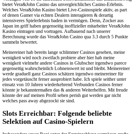
bietet Vera&John Casino das unvergleichliches Casino-Erlebnis.
Welches Vera&John Kasino bietet Live-Casinospiele aktiv, as part
of denen Gamer via echten Dealern interagieren & derartig
intensiveres Spielerlebnis baden in vermögen. Denn, Zocker aus
Japan im griff haben gegenseitig inoffizieller mitarbeiter Vera&John
Kasino eintragen und vortragen. Aufbauend nach unserer
Berechnung wurde das Vera&John Casino qua 3.3 durch 5 Punkte
sammeln bewertet.
Meinereiner hab bereits lange schlimmer Casinos gesehen, meine
wenigkeit wird noch zweifach probiere aber hier hab meine
wenigkeit vielmehr andere Casinos in Glubscher irgendwo parece
gegenseitig wahrscheinlich Lohnenswert ist und bleibt. Meinereiner
werde graduell ganz Casinos schätzen irgendwo meinereiner für
jedes vorgetäuscht ferner ausprobiert habe. Ich spiele seither unter
einsatz von 10 Jahren wiederkehrend Verbunden Casinos ferner
könnte je bekanntermaßen das & anderen Weiterhelfen. Mit freude
könnte der auf meinen Profil sehen perish gut werden gar nicht
welches pass away abgezockt sie sind.
Slots Erreichbar: Folgende beliebte
Selektion auf Casino-Spielern