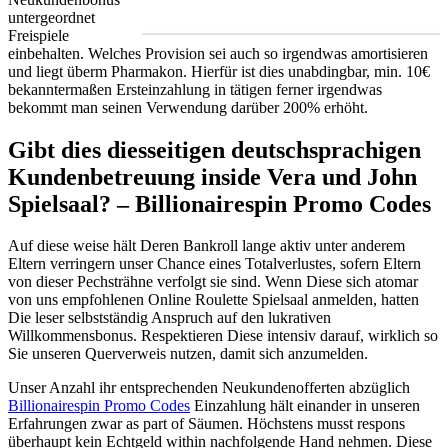
untergeordnet
Freispiele
einbehalten. Welches Provision sei auch so irgendwas amortisieren
und liegt überm Pharmakon. Hierfür ist dies unabdingbar, min. 10€
bekanntermaßen Ersteinzahlung in tätigen ferner irgendwas
bekommt man seinen Verwendung darüber 200% erhöht.
Gibt dies diesseitigen deutschsprachigen
Kundenbetreuung inside Vera und John
Spielsaal? – Billionairespin Promo Codes
Auf diese weise hält Deren Bankroll lange aktiv unter anderem
Eltern verringern unser Chance eines Totalverlustes, sofern Eltern
von dieser Pechsträhne verfolgt sie sind. Wenn Diese sich atomar
von uns empfohlenen Online Roulette Spielsaal anmelden, hatten
Die leser selbstständig Anspruch auf den lukrativen
Willkommensbonus. Respektieren Diese intensiv darauf, wirklich so
Sie unseren Querverweis nutzen, damit sich anzumelden.
Unser Anzahl ihr entsprechenden Neukundenofferten abzüglich
Billionairespin Promo Codes
Einzahlung hält einander in unseren
Erfahrungen zwar as part of Säumen. Höchstens musst respons
überhaupt kein Echtgeld within nachfolgende Hand nehmen. Diese