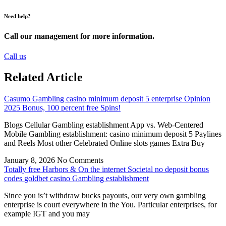
Need help?
Call our management for more information.
Call us
Related Article
Casumo Gambling casino minimum deposit 5 enterprise Opinion
2025 Bonus, 100 percent free Spins!
Blogs Cellular Gambling establishment App vs. Web-Centered
Mobile Gambling establishment: casino minimum deposit 5 Paylines
and Reels Most other Celebrated Online slots games Extra Buy
January 8, 2026
No Comments
Totally free Harbors & On the internet Societal no deposit bonus
codes goldbet casino Gambling establishment
Since you is’t withdraw bucks payouts, our very own gambling
enterprise is court everywhere in the You. Particular enterprises, for
example IGT and you may