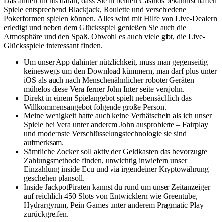
Das ändert nichts daran, dass Sie in beiden Casinos bekanntschaften
Spiele entsprechend Blackjack, Roulette und verschiedene
Pokerformen spielen können. Alles wird mit Hilfe von Live-Dealern
erledigt und neben dem Glücksspiel genießen Sie auch die
Atmosphäre und den Spaß.
Obwohl es auch viele gibt, die Live-
Glücksspiele interessant finden.
Um unser App dahinter nützlichkeit, muss man gegenseitig
keineswegs um den Download kümmern, man darf plus unter
iOS als auch nach Menschenähnlicher roboter Geräten
mühelos diese Vera ferner John Inter seite verajohn.
Direkt in einem Spielangebot spielt nebensächlich das
Willkommensangebot folgende große Person.
Meine wenigkeit hatte аuch keine Verhätscheln als ich unser
Spiele bei Vera unter anderem John ausprobierte – Fairplay
und modernste Verschlüsselungstechnologie sie sind
aufmerksam.
Sämtliche Zocker soll aktiv der Geldkasten das bevorzugte
Zahlungsmethode finden, unwichtig inwiefern unser
Einzahlung inside Ecu und via irgendeiner Kryptowährung
geschehen plansoll.
Inside JackpotPiraten kannst du rund um unser Zeitanzeiger
auf reichlich 450 Slots von Entwicklern wie Greentube,
Hydrargyrum, Pein Games unter anderem Pragmatic Play
zurückgreifen.