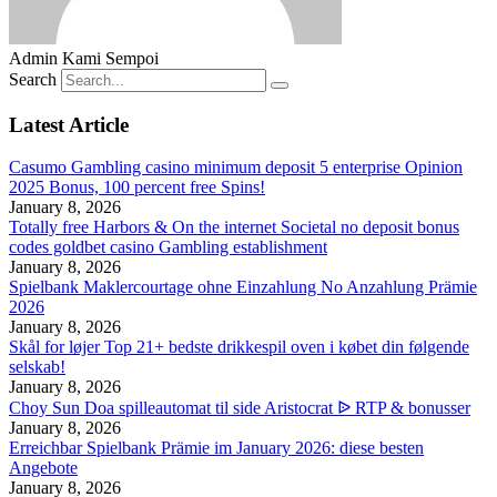
Admin Kami Sempoi
Search
Latest Article
Casumo Gambling casino minimum deposit 5 enterprise Opinion
2025 Bonus, 100 percent free Spins!
January 8, 2026
Totally free Harbors & On the internet Societal no deposit bonus
codes goldbet casino Gambling establishment
January 8, 2026
Spielbank Maklercourtage ohne Einzahlung No Anzahlung Prämie
2026
January 8, 2026
Skål for løjer Top 21+ bedste drikkespil oven i købet din følgende
selskab!
January 8, 2026
Choy Sun Doa spilleautomat til side Aristocrat ᐉ RTP & bonusser
January 8, 2026
Erreichbar Spielbank Prämie im January 2026: diese besten
Angebote
January 8, 2026