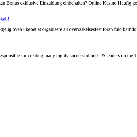
an Bonus exklusive Einzahlung einbehalten? Online Kasino Häufig ges
skab!
øjelig oven i købet at organisere alt overraskelsesfest foran fuld bar
responsible for creating many highly successful hosts & leaders on the 