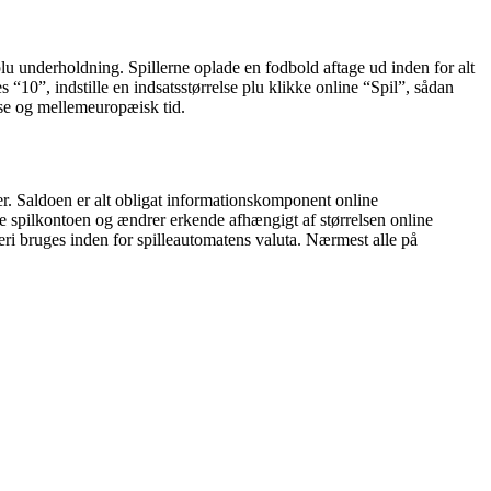
 plu underholdning. Spillerne oplade en fodbold aftage ud inden for alt
“10”, indstille en indsatsstørrelse plu klikke online “Spil”, sådan
lse og mellemeuropæisk tid.
er. Saldoen er alt obligat informationskomponent online
ne spilkontoen og ændrer erkende afhængigt af størrelsen online
heri bruges inden for spilleautomatens valuta. Nærmest alle på