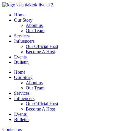
Skip
to
Home
content
Our Story
About us
Our Team
Services
Influencers
Our Official Host
Become A Host
Events
Bulletin
Home
Our Story
About us
Our Team
Services
Influencers
Our Official Host
Become A Host
Events
Bulletin
Contact us