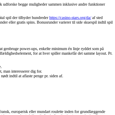
mok udforske begge muligheder sammen inklusive andre funktioner
al spil der tilbyder hundreder
https://casino-stars.org/da/
af sted
er eller gratis spins. Bonusrunder varierer til side skuespil indtil spil
r. at genbruge power-ups, enkelte minimum én linje ryddet som på
ilfældighedselement, for at hver spiller mankefår det samme layout. Pr.
e.
, man interesserer dig for.
nødt indtil at aflaste penge pr. siden af.
 fransk, europæisk eller mundart roulette inden for grundlæggende