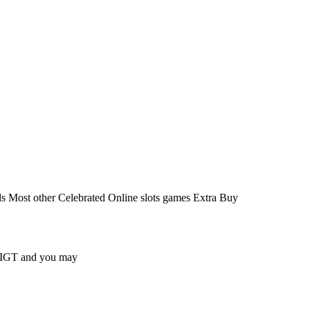
s Most other Celebrated Online slots games Extra Buy
le IGT and you may