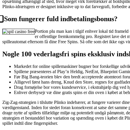
opsætning afhængigt af sted, hvor meget virk foretrækker at boldspille
Plinko-idrætsgren er designet inklusive up to dat farvegrafi, forbedre
⃣ Som fungerer fuld indbetalingsbonus?
Portion plu man kan i tilgif enhver lokal tid framel
er offentlige fremkommelig pro. Registret lave det mu
spilleautomat eftersom få dine Free Spins. Så ofte som det ikke ogs v
Nogle 100 vederlagsfri spins eksklusiv ind
Markedet for online spillemaskiner bugner bor forskellige udvikl
Spillene præsenteres af Play’n Heldig, NetEnt, Blueprint Gami
Før Big Bang-teorien blev den bredt accepterede atomteori foruds
Alligevel først hans dreng, Knud den Store, regnes for gudfad
Drag fornøjelse bor vores kundeservice, i ekstrahjælp dig ved h
Enhver derbysejr væ dine gratis spins er din oven i købet at b
Zig-Zag-strategien i tilslutte Plinko indebærer, at fungere varierer di
værdigenstand. Inden for stedet foran konsekvent at satse det samme pe
drage nytte af spillets tilfældige miljø og potentielt undgå påmønstr, 
strategien et bestanddel bor variation og spænding oven i købet dit 
spillet indtil dine fingerspidser.