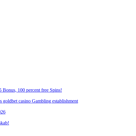
 Bonus, 100 percent free Spins!
es goldbet casino Gambling establishment
026
skab!