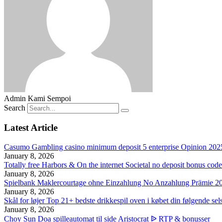
Admin Kami Sempoi
Search
Latest Article
Casumo Gambling casino minimum deposit 5 enterprise Opinion 2025
January 8, 2026
Totally free Harbors & On the internet Societal no deposit bonus cod
January 8, 2026
Spielbank Maklercourtage ohne Einzahlung No Anzahlung Prämie 2
January 8, 2026
Skål for løjer Top 21+ bedste drikkespil oven i købet din følgende sel
January 8, 2026
Choy Sun Doa spilleautomat til side Aristocrat ᐉ RTP & bonusser