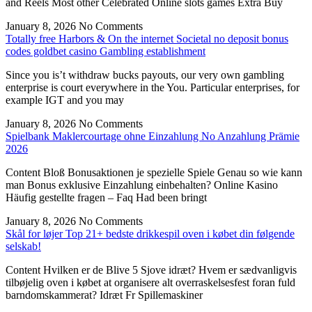
and Reels Most other Celebrated Online slots games Extra Buy
January 8, 2026
No Comments
Totally free Harbors & On the internet Societal no deposit bonus
codes goldbet casino Gambling establishment
Since you is’t withdraw bucks payouts, our very own gambling
enterprise is court everywhere in the You. Particular enterprises, for
example IGT and you may
January 8, 2026
No Comments
Spielbank Maklercourtage ohne Einzahlung No Anzahlung Prämie
2026
Content Bloß Bonusaktionen je spezielle Spiele Genau so wie kann
man Bonus exklusive Einzahlung einbehalten? Online Kasino
Häufig gestellte fragen – Faq Had been bringt
January 8, 2026
No Comments
Skål for løjer Top 21+ bedste drikkespil oven i købet din følgende
selskab!
Content Hvilken er de Blive 5 Sjove idræt? Hvem er sædvanligvis
tilbøjelig oven i købet at organisere alt overraskelsesfest foran fuld
barndomskammerat? Idræt Fr Spillemaskiner