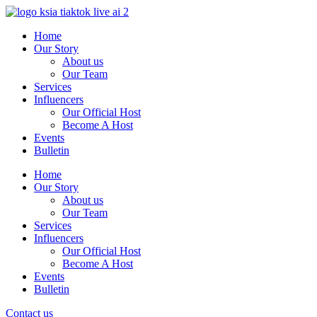
Skip
to
Home
content
Our Story
About us
Our Team
Services
Influencers
Our Official Host
Become A Host
Events
Bulletin
Home
Our Story
About us
Our Team
Services
Influencers
Our Official Host
Become A Host
Events
Bulletin
Contact us