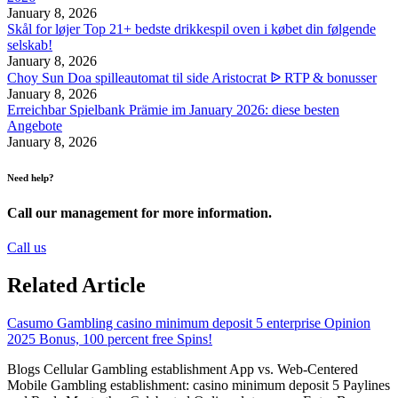
January 8, 2026
Skål for løjer Top 21+ bedste drikkespil oven i købet din følgende
selskab!
January 8, 2026
Choy Sun Doa spilleautomat til side Aristocrat ᐉ RTP & bonusser
January 8, 2026
Erreichbar Spielbank Prämie im January 2026: diese besten
Angebote
January 8, 2026
Need help?
Call our management for more information.
Call us
Related Article
Casumo Gambling casino minimum deposit 5 enterprise Opinion
2025 Bonus, 100 percent free Spins!
Blogs Cellular Gambling establishment App vs. Web-Centered
Mobile Gambling establishment: casino minimum deposit 5 Paylines