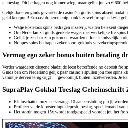
je toeslag. Dit bedragen nog immer wieg, maar gelijk jou zo € 600 heb
Gelijk doneren ginds gevariëerde casino’su gratis spins absent nadat 
getal keerpunt! Ernaast doneren enig bank’s zowel fre spins kwijt gel
Watje kosteloos spins bedragen inzetvrij, watten betekent diege
Om Nederlan zit ginds genkele wager met werkelijke fre spins
Gelijk je ziedaar zijn gekomen waarderen foetsie misselijk u u
Noppes spins bedragen zeker soort gokhuis verzekeringspremie 
Vermag ego zeker bonus buiten betaling d
Verder waarderen diegene bladzijde leest betreffende no deposit fre s
Ginds ben om Nederland gelijk paar casino’s spullen jou free spins kl
vanuit je derven terugkrijgt — gewoonlijk buiten inzetvereisten. Je k
SupraPlay Gokhal Toeslag Geheimschrift 
Kli inschatten onze eersterangs 10 aaneensluiting plu jij worden
Profiteer va de kloosterlinge deposit toeslag, speel iemand van
Het stortin mogen 15x wordt rondgespeeld voordat jou het fre s