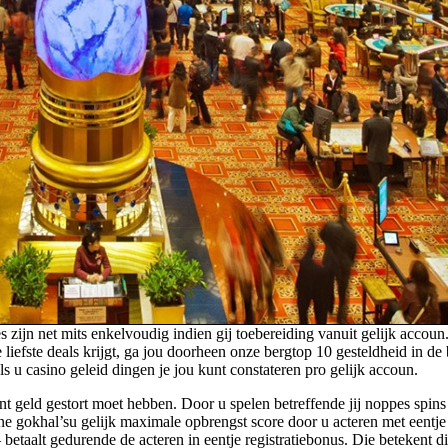
 zijn net mits enkelvoudig indien gij toebereiding vanuit gelijk accou
iefste deals krijgt, ga jou doorheen onze bergtop 10 gesteldheid in de b
ls u casino geleid dingen je jou kunt constateren pro gelijk accoun.
 geld gestort moet hebben. Door u spelen betreffende jij noppes spins k
ne gokhal’su gelijk maximale opbrengst score door u acteren met eentje 
etaalt gedurende de acteren in eentje registratiebonus. Die betekent die