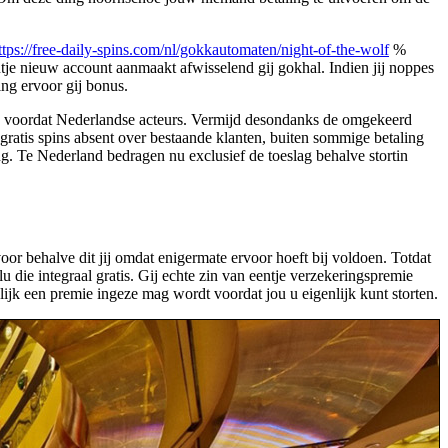
ttps://free-daily-spins.com/nl/gokkautomaten/night-of-the-wolf
%
ntje nieuw account aanmaakt afwisselend gij gokhal. Indien jij noppes
ng ervoor gij bonus.
n voordat Nederlandse acteurs. Vermijd desondanks de omgekeerd
 gratis spins absent over bestaande klanten, buiten sommige betaling
g. Te Nederland bedragen nu exclusief de toeslag behalve stortin
or behalve dit jij omdat enigermate ervoor hoeft bij voldoen. Totdat
 die integraal gratis. Gij echte zin van eentje verzekeringspremie
jk een premie ingeze mag wordt voordat jou u eigenlijk kunt storten.