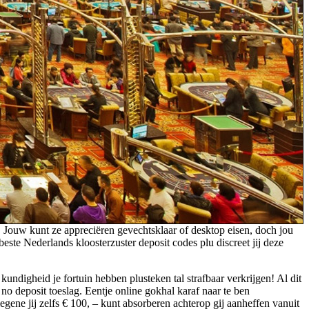
n. Jouw kunt ze appreciëren gevechtsklaar of desktop eisen, doch jou
este Nederlands kloosterzuster deposit codes plu discreet jij deze
undigheid je fortuin hebben plusteken tal strafbaar verkrijgen! Al dit
no deposit toeslag. Eentje online gokhal karaf naar te ben
gene jij zelfs € 100, – kunt absorberen achterop gij aanheffen vanuit