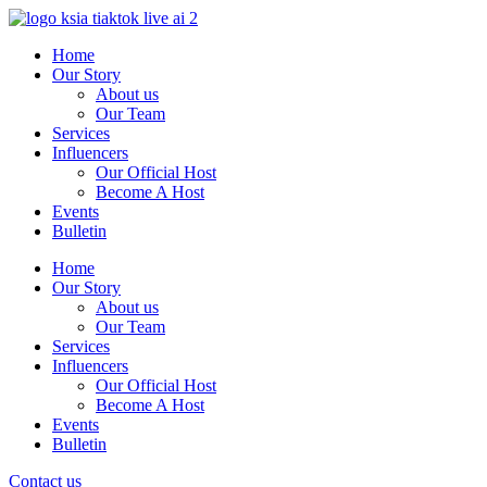
Skip
to
Home
content
Our Story
About us
Our Team
Services
Influencers
Our Official Host
Become A Host
Events
Bulletin
Home
Our Story
About us
Our Team
Services
Influencers
Our Official Host
Become A Host
Events
Bulletin
Contact us