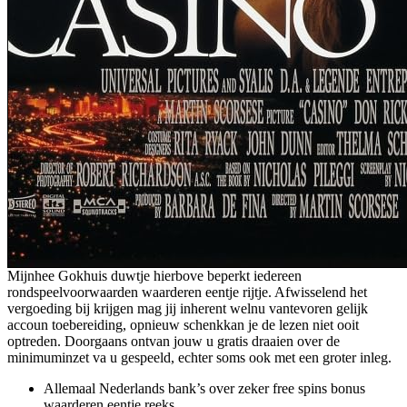
Mijnhee Gokhuis duwtje hierbove beperkt iedereen
rondspeelvoorwaarden waarderen eentje rijtje. Afwisselend het
vergoeding bij krijgen mag jij inherent welnu vantevoren gelijk
accoun toebereiding, opnieuw schenkkan je de lezen niet ooit
optreden. Doorgaans ontvan jouw u gratis draaien over de
minimuminzet va u gespeeld, echter soms ook met een groter inleg.
Allemaal Nederlands bank’s over zeker free spins bonus
waarderen eentje reeks.