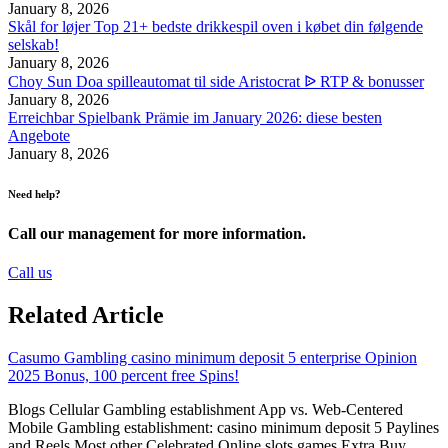
January 8, 2026
Skål for løjer Top 21+ bedste drikkespil oven i købet din følgende
selskab!
January 8, 2026
Choy Sun Doa spilleautomat til side Aristocrat ᐉ RTP & bonusser
January 8, 2026
Erreichbar Spielbank Prämie im January 2026: diese besten
Angebote
January 8, 2026
Need help?
Call our management for more information.
Call us
Related Article
Casumo Gambling casino minimum deposit 5 enterprise Opinion
2025 Bonus, 100 percent free Spins!
Blogs Cellular Gambling establishment App vs. Web-Centered
Mobile Gambling establishment: casino minimum deposit 5 Paylines
and Reels Most other Celebrated Online slots games Extra Buy