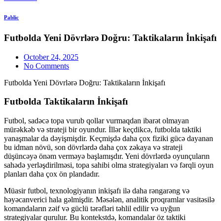
Pablic
Futbolda Yeni Dövrlərə Doğru: Taktikaların İnkişafı
October 24, 2025
No Comments
Futbolda Yeni Dövrlərə Doğru: Taktikaların İnkişafı
Futbolda Taktikaların İnkişafı
Futbol, sadəcə topa vurub qollar vurmaqdan ibarət olmayan
mürəkkəb və strateji bir oyundur. İllər keçdikcə, futbolda taktiki
yanaşmalar da dəyişmişdir. Keçmişdə daha çox fiziki gücə dayanan
bu idman növü, son dövrlərdə daha çox zəkaya və strateji
düşüncəyə önəm verməyə başlamışdır. Yeni dövrlərdə oyunçuların
sahədə yerləşdirilməsi, topa sahibi olma strategiyaları və fərqli oyun
planları daha çox ön plandadır.
Müasir futbol, texnologiyanın inkişafı ilə daha rəngarəng və
həyəcanverici hala gəlmişdir. Məsələn, analitik proqramlar vasitəsilə
komandaların zəif və güclü tərəfləri təhlil edilir və uyğun
strategiyalar qurulur. Bu kontekstdə, komandalar öz taktiki