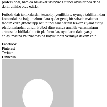
professional, həm də həvəskar səviyyədə futbol oyunlarında daha
dərin biliklər əldə edirlər.
Futbola dair taktikalardan texnoloji yeniliklərə, oyunçu təhlillərindən
komandalarla bağlı məlumatlara qədər geniş bir sahədə məlumat
təqdim edən gbwhatapp.net, futbol fanatlarının tez-tez ziyarət etdiyi
platformalardan biridir. Futbol dünyasında analitik yanaşmaların
artması ilə birlikdə bu cür platformalar, oyunların daha yaxşı
anlaşılmasına və izlənməsinə böyük töhfə verməyə davam edir.
Facebook
Pinterest
Twitter
LinkedIn