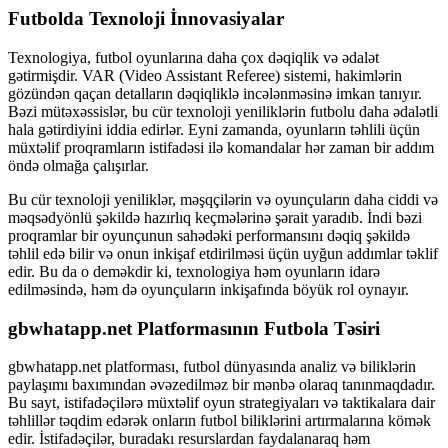
Futbolda Texnoloji İnnovasiyalar
Texnologiya, futbol oyunlarına daha çox dəqiqlik və ədalət
gətirmişdir. VAR (Video Assistant Referee) sistemi, hakimlərin
gözündən qaçan detalların dəqiqliklə incələnməsinə imkan tanıyır.
Bəzi mütəxəssislər, bu cür texnoloji yeniliklərin futbolu daha ədalətli
hala gətirdiyini iddia edirlər. Eyni zamanda, oyunların təhlili üçün
müxtəlif proqramların istifadəsi ilə komandalar hər zaman bir addım
öndə olmağa çalışırlar.
Bu cür texnoloji yeniliklər, məşqçilərin və oyunçuların daha ciddi və
məqsədyönlü şəkildə hazırlıq keçmələrinə şərait yaradıb. İndi bəzi
proqramlar bir oyunçunun sahədəki performansını dəqiq şəkildə
təhlil edə bilir və onun inkişaf etdirilməsi üçün uyğun addımlar təklif
edir. Bu da o deməkdir ki, texnologiya həm oyunların idarə
edilməsində, həm də oyunçuların inkişafında böyük rol oynayır.
gbwhatapp.net Platformasının Futbola Təsiri
gbwhatapp.net platforması, futbol dünyasında analiz və biliklərin
paylaşımı baxımından əvəzedilməz bir mənbə olaraq tanınmaqdadır.
Bu sayt, istifadəçilərə müxtəlif oyun strategiyaları və taktikalara dair
təhlillər təqdim edərək onların futbol biliklərini artırmalarına kömək
edir. İstifadəçilər, buradakı resurslardan faydalanaraq həm