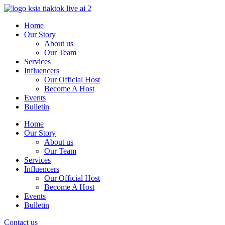
Skip
to
Home
content
Our Story
About us
Our Team
Services
Influencers
Our Official Host
Become A Host
Events
Bulletin
Home
Our Story
About us
Our Team
Services
Influencers
Our Official Host
Become A Host
Events
Bulletin
Contact us