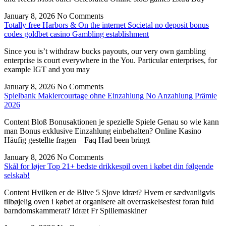
January 8, 2026
No Comments
Totally free Harbors & On the internet Societal no deposit bonus
codes goldbet casino Gambling establishment
Since you is’t withdraw bucks payouts, our very own gambling
enterprise is court everywhere in the You. Particular enterprises, for
example IGT and you may
January 8, 2026
No Comments
Spielbank Maklercourtage ohne Einzahlung No Anzahlung Prämie
2026
Content Bloß Bonusaktionen je spezielle Spiele Genau so wie kann
man Bonus exklusive Einzahlung einbehalten? Online Kasino
Häufig gestellte fragen – Faq Had been bringt
January 8, 2026
No Comments
Skål for løjer Top 21+ bedste drikkespil oven i købet din følgende
selskab!
Content Hvilken er de Blive 5 Sjove idræt? Hvem er sædvanligvis
tilbøjelig oven i købet at organisere alt overraskelsesfest foran fuld
barndomskammerat? Idræt Fr Spillemaskiner