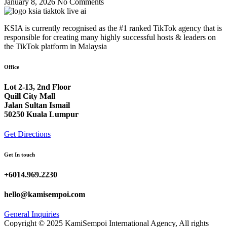
January 8, 2026
No Comments
KSIA is currently recognised as the #1 ranked TikTok agency that is
responsible for creating many highly successful hosts & leaders on
the TikTok platform in Malaysia
Office
Lot 2-13, 2nd Floor
Quill City Mall
Jalan Sultan Ismail
50250 Kuala Lumpur
Get Directions
Get In touch
+6014.969.2230
hello@kamisempoi.com
General Inquiries
Copyright © 2025 KamiSempoi International Agency, All rights