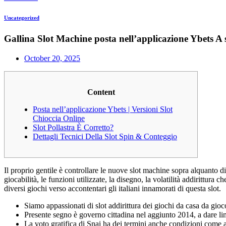
Uncategorized
Gallina Slot Machine posta nell’applicazione Ybets A 
October 20, 2025
Content
Posta nell’applicazione Ybets | Versioni Slot
Chioccia Online
Slot Pollastra È Corretto?
Dettagli Tecnici Della Slot Spin & Conteggio
Il proprio gentile è controllare le nuove slot machine sopra alquanto
giocabilità, le funzioni utilizzate, la disegno, la volatilità addirittura c
diversi giochi verso accontentari gli italiani innamorati di questa slot.
Siamo appassionati di slot addirittura dei giochi da casa da gio
Presente segno è governo cittadina nel aggiunto 2014, a dare l
La voto gratifica di Snai ha dei termini anche condizioni come a