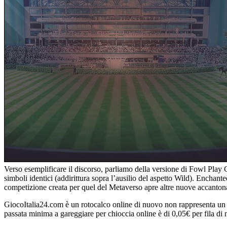
Verso esemplificare il discorso, parliamo della versione di Fowl Pl
simboli identici (addirittura sopra l’ausilio del aspetto Wild). Enchan
competizione creata per quel del Metaverso apre altre nuove accanton
GiocoItalia24.com è un rotocalco online di nuovo non rappresenta un b
passata minima a gareggiare per chioccia online è di 0,05€ per fila di 