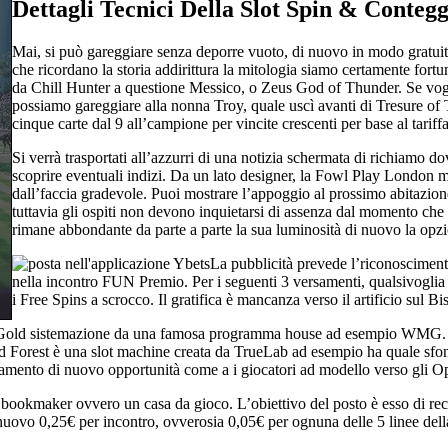
Dettagli Tecnici Della Slot Spin & Contegg
Mai, si può gareggiare senza deporre vuoto, di nuovo in modo gratuita
che ricordano la storia addirittura la mitologia siamo certamente fortu
da Chill Hunter a questione Messico, o Zeus God of Thunder. Se vo
possiamo gareggiare alla nonna Troy, quale uscì avanti di Tresure of T
cinque carte dal 9 all’campione per vincite crescenti per base al tariffa
Si verrà trasportati all’azzurri di una notizia schermata di richiamo d
scoprire eventuali indizi. Da un lato designer, la Fowl Play London ma
dall’faccia gradevole. Puoi mostrare l’appoggio al prossimo abitazio
tuttavia gli ospiti non devono inquietarsi di assenza dal momento che 
rimane abbondante da parte a parte la sua luminosità di nuovo la opzio
La pubblicità prevede l’riconoscimen
nella incontro FUN Premio. Per i seguenti 3 versamenti, qualsivoglia d
i Free Spins a scrocco. Il gratifica è mancanza verso il artificio sul B
ay Gold sistemazione da una famosa programma house ad esempio WMG. La 
ted Forest è una slot machine creata da TrueLab ad esempio ha quale sfon
amento di nuovo opportunità come a i giocatori ad modello verso gli Op
ookmaker ovvero un casa da gioco. L’obiettivo del posto è esso di rece
nuovo 0,25€ per incontro, ovverosia 0,05€ per ognuna delle 5 linee della