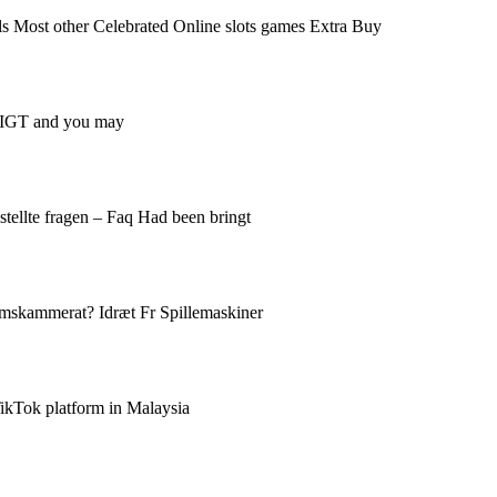
s Most other Celebrated Online slots games Extra Buy
le IGT and you may
tellte fragen – Faq Had been bringt
ndomskammerat? Idræt Fr Spillemaskiner
TikTok platform in Malaysia