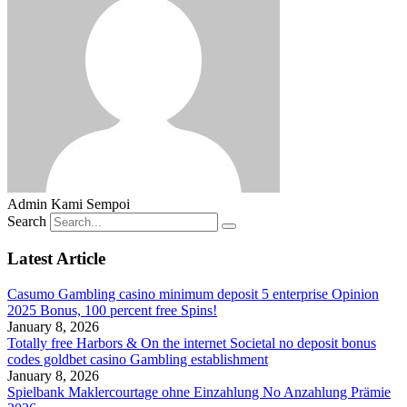
Admin Kami Sempoi
Search
Latest Article
Casumo Gambling casino minimum deposit 5 enterprise Opinion
2025 Bonus, 100 percent free Spins!
January 8, 2026
Totally free Harbors & On the internet Societal no deposit bonus
codes goldbet casino Gambling establishment
January 8, 2026
Spielbank Maklercourtage ohne Einzahlung No Anzahlung Prämie