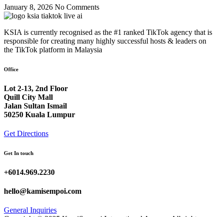
January 8, 2026
No Comments
KSIA is currently recognised as the #1 ranked TikTok agency that is
responsible for creating many highly successful hosts & leaders on
the TikTok platform in Malaysia
Office
Lot 2-13, 2nd Floor
Quill City Mall
Jalan Sultan Ismail
50250 Kuala Lumpur
Get Directions
Get In touch
+6014.969.2230
hello@kamisempoi.com
General Inquiries