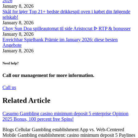
2026
January 8, 2026
Skål for løjer Top 21+ bedste drikkespil oven i købet din følgende
selskab!
January 8, 2026
Choy Sun Doa spilleautomat til side Aristocrat ᐉ RTP & bonusser
January 8, 2026
Erreichbar Spielbank Prämie im January 2026: diese besten
Angebote
January 8, 2026
Need help?
Call our management for more information.
Call us
Related Article
Casumo Gambling casino minimum deposit 5 enterprise Opinion
2025 Bonus, 100 percent free Spins!
Blogs Cellular Gambling establishment App vs. Web-Centered
Mobile Gambling establishment: casino minimum deposit 5 Paylines