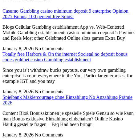
Casumo Gambling casino minimum deposit 5 enterprise Opinion
2025 Bonus, 100 percent free Spins!
Blogs Cellular Gambling establishment App vs. Web-Centered
Mobile Gambling establishment: casino minimum deposit 5 Paylines
and Reels Most other Celebrated Online slots games Extra Buy
January 8, 2026
No Comments
Totally free Harbors & On the internet Societal no deposit bonus
codes goldbet casino Gambling establishment
Since you is’t withdraw bucks payouts, our very own gambling
enterprise is court everywhere in the You. Particular enterprises, for
example IGT and you may
January 8, 2026
No Comments
Spielbank Maklercourtage ohne Einzahlung No Anzahlung Prämie
2026
Content Bloß Bonusaktionen je spezielle Spiele Genau so wie kann
man Bonus exklusive Einzahlung einbehalten? Online Kasino
Häufig gestellte fragen – Faq Had been bringt
January 8, 2026
No Comments