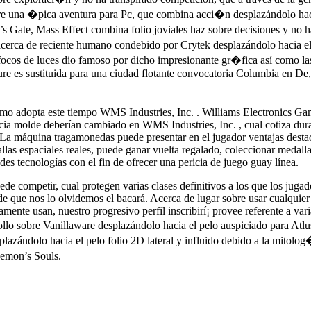
una �pica aventura para Pc, que combina acci�n desplazándolo hacia el
’s Gate, Mass Effect combina folio joviales haz sobre decisiones y no
cerca de reciente humano condebido por Crytek desplazándolo hacia el 
n focos de luces dio famoso por dicho impresionante gr�fica así­ como 
ure es sustituida para una ciudad flotante convocatoria Columbia en De,
mo adopta este tiempo WMS Industries, Inc. . Williams Electronics Game
ncia molde deberían cambiado en WMS Industries, Inc. , cual cotiza dur
La máquina tragamonedas puede presentar en el jugador ventajas desta
llas espaciales reales, puede ganar vuelta regalado, coleccionar medal
des tecnologías con el fin de ofrecer una pericia de juego guay línea.
de competir, cual protegen varias clases definitivos a los que los jugad
 de que nos lo olvidemos el bacará. Acerca de lugar sobre usar cualquier
mente usan, nuestro progresivo perfil inscribirí¡ provee referente a v
ollo sobre Vanillaware desplazándolo hacia el pelo auspiciado para Atlus
zándolo hacia el pelo folio 2D lateral y influido debido a la mitolo
emon’s Souls.