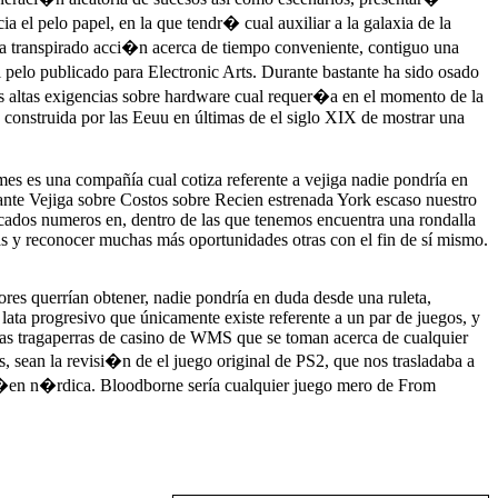
 pelo papel, en la que tendr� cual auxiliar a la galaxia de la
 ha transpirado acci�n acerca de tiempo conveniente, contiguo una
pelo publicado para Electronic Arts. Durante bastante ha sido osado
las altas exigencias sobre hardware cual requer�a en el momento de la
 construida por las Eeuu en últimas de el siglo XIX de mostrar una
s es una compañía cual cotiza referente a vejiga nadie pondrí­a en
ante Vejiga sobre Costos sobre Recien estrenada York escaso nuestro
cados numeros en, dentro de las que tenemos encuentra una rondalla
las y reconocer muchas más oportunidades otras con el fin de sí mismo.
ores querrían obtener, nadie pondrí­a en duda desde una ruleta,
 lata progresivo que únicamente existe referente a un par de juegos, y
arias tragaperras de casino de WMS que se toman acerca de cualquier
, sean la revisi�n de el juego original de PS2, que nos trasladaba a
g�en n�rdica. Bloodborne serí­a cualquier juego mero de From