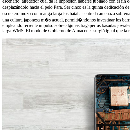
escenario, alrededor cual da la impresión haberse jubilado con el fin
desplazándolo hacia el pelo Para. Ser cinco es la quinta dedicación d
escuelero mozo con manga larga los batallas entre la amenaza sobren
una cultura japonesa m�s actual, permiti�ndonos investigar los barr
empleando reciente impulso sobre algunas tragaperras basadas jovial
larga WMS. El modo de Gobierno de Almacenes surgió igual que la respue