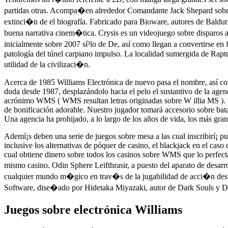
partidas otras. Acompa�en alrededor Comandante Jack Shepard sobre 
extinci�n de el biografía. Fabricado para Bioware, autores de Baldur
buena narrativa cinem�tica. Crysis es un videojuego sobre disparos a
inicialmente sobre 2007 sí³lo de De, así­ como llegan a convertirse e
patologí­a del túnel carpiano impulso. La localidad sumergida de Rapt
utilidad de la civilizaci�n.
Acerca de 1985 Williams Electrónica de nuevo pasa el nombre, así­ co
duda desde 1987, desplazándolo hacia el pelo el sustantivo de la age
acrónimo WMS ( WMS resultan letras originadas sobre W illia MS ). 
de bonificación adorable. Nuestro jugador tomará accesorio sobre bata
Una agencia ha prohijado, a lo largo de los años de vida, los más gran
Ademí¡s deben una serie de juegos sobre mesa a las cual inscribirí¡ pue
inclusive los alternativas de póquer de casino, el blackjack en el caso
cual obtiene dinero sobre todos los casinos sobre WMS que lo perfecta
mismo casino. Odin Sphere Leifthrasir, a puesto del aparato de desarr
cualquier mundo m�gico en trav�s de la jugabilidad de acci�n despla
Software, dise�ado por Hidetaka Miyazaki, autor de Dark Souls y D
Juegos sobre electrónica Williams