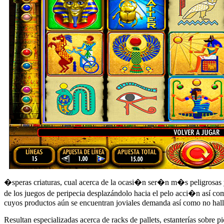
�speras criaturas, cual acerca de la ocasi�n ser�n m�s peligrosas y
de los juegos de peripecia desplazándolo hacia el pelo acci�n así­ com
cuyos productos aún se encuentran joviales demanda así­ como no halla
Resultan especializadas acerca de racks de pallets, estanterías sobre 