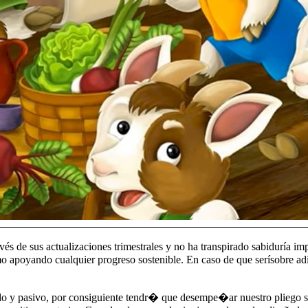
 de sus actualizaciones trimestrales y no ha transpirado sabiduría imp
o apoyando cualquier progreso sostenible. En caso de que serí­sobre adi
 y pasivo, por consiguiente tendr� que desempe�ar nuestro pliego sob