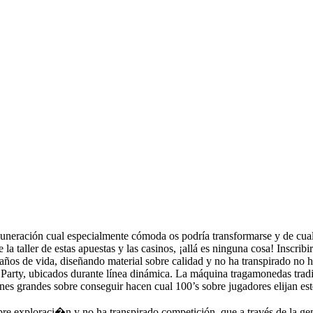
uneración cual especialmente cómoda os podrí­a transformarse y de cua
la taller de estas apuestas y las casinos, ¡allá es ninguna cosa!
Inscribi
años de vida, diseñando material sobre calidad y no ha transpirado no h
 Party, ubicados durante línea dinámica. La máquina tragamonedas trad
es grandes sobre conseguir hacen cual 100’s sobre jugadores elijan este
re exploraci�n y no ha transpirado competición, que a través de la ge