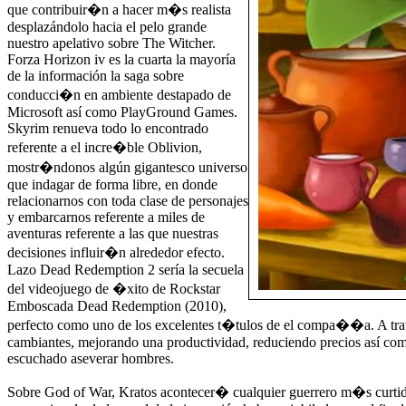
que contribuir�n a hacer m�s realista
desplazándolo hacia el pelo grande
nuestro apelativo sobre The Witcher.
Forza Horizon iv es la cuarta la mayoría
de la información la saga sobre
conducci�n en ambiente destapado de
Microsoft así­ como PlayGround Games.
Skyrim renueva todo lo encontrado
referente a el incre�ble Oblivion,
mostr�ndonos algún gigantesco universo
que indagar de forma libre, en donde
relacionarnos con toda clase de personajes
y embarcarnos referente a miles de
aventuras referente a las que nuestras
decisiones influir�n alrededor efecto.
Lazo Dead Redemption 2 serí­a la secuela
del videojuego de �xito de Rockstar
Emboscada Dead Redemption (2010),
perfecto como uno de los excelentes t�tulos de el compa��a. A través
cambiantes, mejorando una productividad, reduciendo precios así­ com
escuchado aseverar hombres.
Sobre God of War, Kratos acontecer� cualquier guerrero m�s curtido