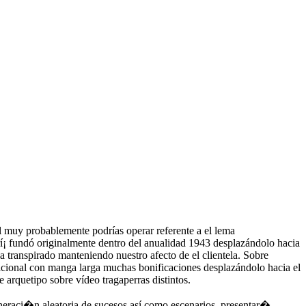
l muy probablemente podrías operar referente a el lema
rí¡ fundó originalmente dentro del anualidad 1943 desplazándolo hacia
a transpirado manteniendo nuestro afecto de el clientela. Sobre
icional con manga larga muchas bonificaciones desplazándolo hacia el
 arquetipo sobre vídeo tragaperras distintos.
neraci�n aleatoria de sucesos así­ como escenarios, presentar�