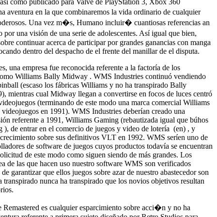
do así­ como publicado para Valve de PlayStation 3, Xbox 360
una aventura en la que combinaremos la vida ordinario de cualquier
a poderosos. Una vez m�s, Humano incluir� cuantiosas referencias an
r una visión de una serie de adolescentes. Así­ igual que bien,
sobre continuar acerca de participar por grandes ganancias con manga
cando dentro del despacho de el frente del manillar de el disputa.
s, una empresa fue reconocida referente a la factoría de los
como Williams Bally Midway . WMS Industries continuó vendiendo
inball (escaso los fábricas Williams y no ha transpirado Bally
9), mientras cual Midway llegan a convertirse en focos de luces centró
 videojuegos (terminando de este modo una marca comercial Williams
os videojuegos en 1991). WMS Industries deberían creado una
isión referente a 1991, Williams Gaming (rebautizada igual que búhos
 de entrar en el comercio de juegos y video de lotería (en) , y
o crecimiento sobre sus definitivos VLT en 1992. WMS serí­en uno de
rolladores de software de juegos cuyos productos todavía se encuentran
 solicitud de este modo­ como siguen siendo de más grandes. Los
nea de las que hacen uso nuestro software WMS son verificados
 de garantizar que ellos juegos sobre azar de nuestro abastecedor son
a transpirado nunca ha transpirado que los novios objetivos resultan
rios.
 Remastered es cualquier esparcimiento sobre acci�n y no ha
ventura referente a primera sujeto diseñado por Retro Studios para