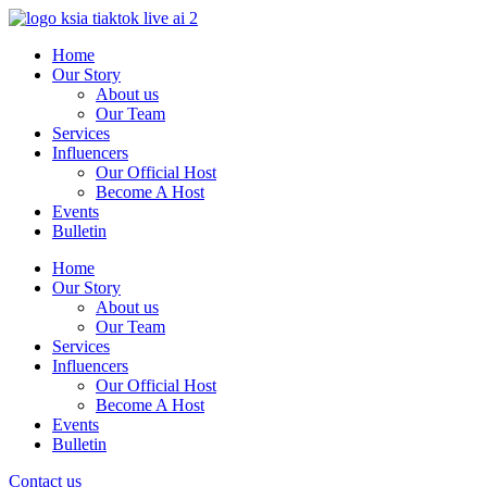
Skip
to
Home
content
Our Story
About us
Our Team
Services
Influencers
Our Official Host
Become A Host
Events
Bulletin
Home
Our Story
About us
Our Team
Services
Influencers
Our Official Host
Become A Host
Events
Bulletin
Contact us