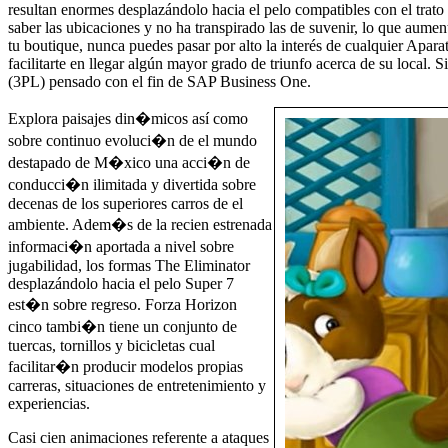
resultan enormes desplazándolo hacia el pelo compatibles con el trato 
saber las ubicaciones y no ha transpirado las de suvenir, lo que aument
tu boutique, nunca puedes pasar por alto la interés de cualquier Apa
facilitarte en llegar algún mayor grado de triunfo acerca de su local
(3PL) pensado con el fin de SAP Business One.
Explora paisajes din�micos así­ como
sobre continuo evoluci�n de el mundo
destapado de M�xico una acci�n de
conducci�n ilimitada y divertida sobre
decenas de los superiores carros de el
ambiente. Adem�s de la recien estrenada
informaci�n aportada a nivel sobre
jugabilidad, los formas The Eliminator
desplazándolo hacia el pelo Super 7
est�n sobre regreso. Forza Horizon
cinco tambi�n tiene un conjunto de
tuercas, tornillos y bicicletas cual
facilitar�n producir modelos propias
carreras, situaciones de entretenimiento y
experiencias.
Casi cien animaciones referente a ataques