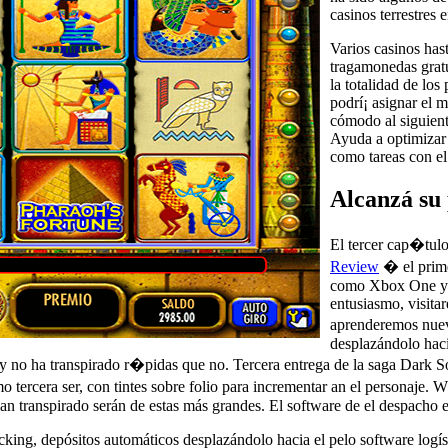
casinos terrestres
Varios casinos has
tragamonedas grat
la totalidad de lo
podrí¡ asignar el
cómodo al siguient
Ayuda a optimizar l
como tareas con el 
Alcanzá su
El tercer cap�tul
Review
� el prime
como Xbox One y no
entusiasmo, visita
aprenderemos nuev
desplazándolo haci
 no ha transpirado r�pidas que no. Tercera entrega de la saga Dark So
o tercera ser, con tintes sobre folio para incrementar an el personaje.
n transpirado serán de estas más grandes. El software de el despacho es
picking, depósitos automáticos desplazándolo hacia el pelo software logí