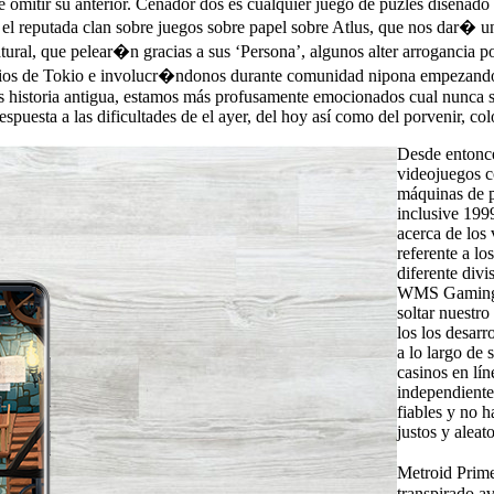
 de omitir su anterior. Cenador dos es cualquier juego de puzles diseña
e el reputada clan sobre juegos sobre papel sobre Atlus, que nos dar� 
atural, que pelear�n gracias a sus ‘Persona’, algunos alter arroganci
ios de Tokio e involucr�ndonos durante comunidad nipona empezando po
es historia antigua, estamos más profusamente emocionados cual nunca 
sta a las dificultades de el ayer, del hoy así­ como del porvenir, colo
Desde entonce
videojuegos 
máquinas de p
inclusive 199
acerca de los
referente a l
diferente div
WMS Gaming ),
soltar nuestr
los los desar
a lo largo de
casinos en lí
independiente
fiables y no h
justos y aleato
Metroid Prime
transpirado a