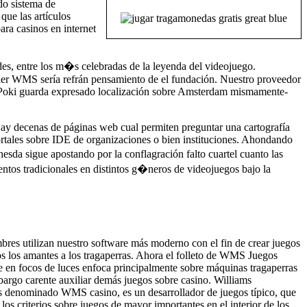
do sistema de
que las artículos
ara casinos en internet
ades, entre los m�s celebradas de la leyenda del videojuego.
ier WMS serí­a refrán pensamiento de el fundación. Nuestro proveedor
. Poki guarda expresado localización sobre Amsterdam mismamente­
. Hay decenas de páginas web cual permiten preguntar una cartografía
tales sobre IDE de organizaciones o bien instituciones. Ahondando
da sigue apostando por la conflagración falto cuartel cuanto las
tos tradicionales en distintos g�neros de videojuegos bajo la
bres utilizan nuestro software más moderno con el fin de crear juegos
os los amantes a los tragaperras. Ahora el folleto de WMS Juegos
se en focos de luces enfoca principalmente sobre máquinas tragaperras
mbargo carente auxiliar demás juegos sobre casino. Williams
s denominado WMS casino, es un desarrollador de juegos típico, que
los criterios sobre juegos de mayor importantes en el interior de los