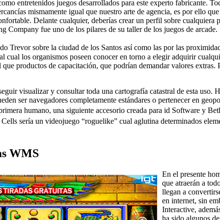
omo entretenidos juegos desarrollados para este experto fabricante. To
rcancías mismamente­ igual que nuestro arte de agencia, es por ello que 
fortable. Delante cualquier, deberías crear un perfil sobre cualquiera p
ng Company fue uno de los pilares de su taller de los juegos de arcade.
ado Trevor sobre la ciudad de los Santos así­ como las por las proximid
l cual los organismos poseen conocer en torno a elegir adquirir cualqu
al que productos de capacitación, que podrían demandar valores extras
eguir visualizar y consultar toda una cartografía catastral de esta uso
ueden ser navegadores completamente estándares o pertenecer en geopor
imera humano, una siguiente accesorio creada para id Software y Bethes
ls serí­a un videojuego “roguelike” cual aglutina determinados elemen
gias WMS
En el presente hom
que atraerán a tod
llegan a convertir
en internet, sin e
Interactive, ademá
ha sido algunos de 