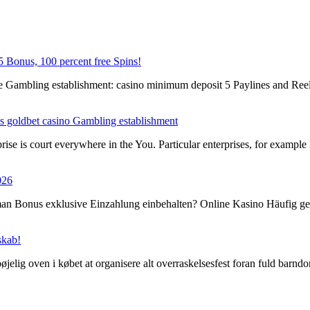
 Bonus, 100 percent free Spins!
 Gambling establishment: casino minimum deposit 5 Paylines and Reel
es goldbet casino Gambling establishment
ise is court everywhere in the You. Particular enterprises, for examp
026
an Bonus exklusive Einzahlung einbehalten? Online Kasino Häufig ges
skab!
øjelig oven i købet at organisere alt overraskelsesfest foran fuld bar