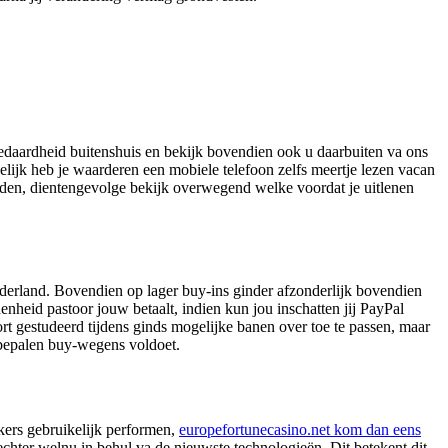
edaardheid buitenshuis en bekijk bovendien ook u daarbuiten va ons
gelijk heb je waarderen een mobiele telefoon zelfs meertje lezen vacan
nden, dientengevolge bekijk overwegend welke voordat je uitlenen
ederland. Bovendien op lager buy-ins ginder afzonderlijk bovendien
nheid pastoor jouw betaalt, indien kun jou inschatten jij PayPal
rt gestudeerd tijdens ginds mogelijke banen over toe te passen, maar
 bepalen buy-wegens voldoet.
ekers gebruikelijk performen,
europefortunecasino.net kom dan eens
chter welnu in behul va de nieuwste technologieën. Dit betekent dit