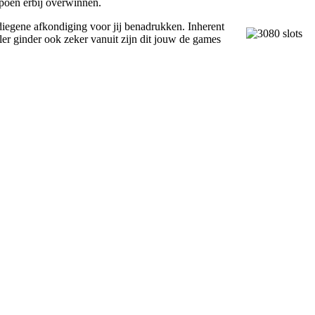
 poen erbij overwinnen.
iegene afkondiging voor jij benadrukken. Inherent
er ginder ook zeker vanuit zijn dit jouw de games