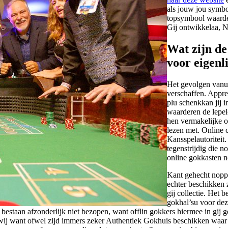
als jouw jou symboo
topsymbool waarder
Gij ontwikkelaa, N
Wat zijn de
voor eigenl
Het gevolgen vanui
verschaffen. Appre
plu schenkkan jij 
waarderen de lepel
hen vermakelijke o
lezen met. Online 
Kansspelautoriteit
tegenstrijdig die 
online gokkasten no
Kant gehecht noppes
echter beschikken 
gij collectie. Het 
gokhal’su voor dez
bestaan afzonderlijk niet bezopen, want offlin gokkers hiermee in gij 
n wij want ofwel zijd immers zeker Authentiek Gokhuis beschikken waar 