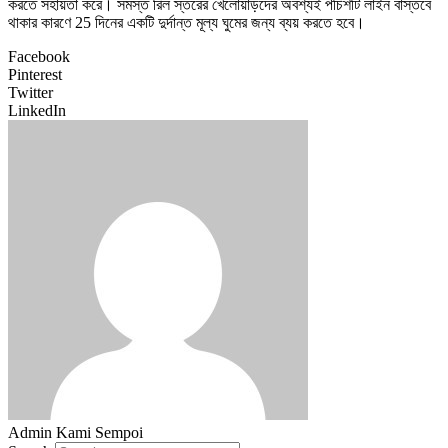
করতে সহায়তা করে। সমস্ত রিল স্তরের খেলোয়াড়দের অবশ্যই পঁচিশটি লাইন বাস্তবে
থাকার কারণে 25 দিনের একটি দুর্দান্ত মূল্য ঘুমের জন্য ব্যয় করতে হবে।
Facebook
Pinterest
Twitter
LinkedIn
Admin Kami Sempoi