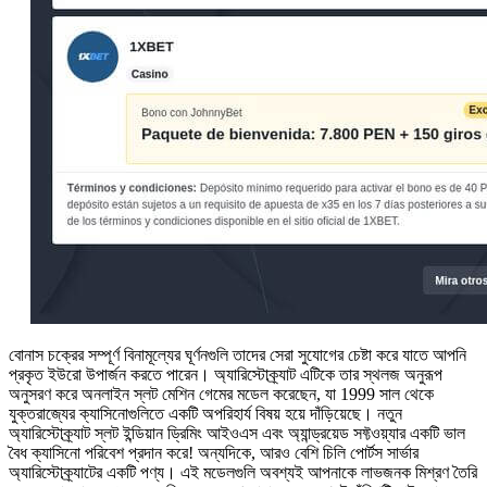
বোনাস চক্রের সম্পূর্ণ বিনামূল্যের ঘূর্ণনগুলি তাদের সেরা সুযোগের চেষ্টা করে যাতে আপনি
প্রকৃত ইউরো উপার্জন করতে পারেন। অ্যারিস্টোক্র্যাট এটিকে তার স্থলজ অনুরূপ
অনুসরণ করে অনলাইন স্লট মেশিন গেমের মডেল করেছেন, যা 1999 সাল থেকে
যুক্তরাজ্যের ক্যাসিনোগুলিতে একটি অপরিহার্য বিষয় হয়ে দাঁড়িয়েছে। নতুন
অ্যারিস্টোক্র্যাট স্লট ইন্ডিয়ান ড্রিমিং আইওএস এবং অ্যান্ড্রয়েড সফ্টওয়্যার একটি ভাল
বৈধ ক্যাসিনো পরিবেশ প্রদান করে! অন্যদিকে, আরও বেশি চিলি পোর্টস সার্ভার
অ্যারিস্টোক্র্যাটের একটি পণ্য। এই মডেলগুলি অবশ্যই আপনাকে লাভজনক মিশ্রণ তৈরি