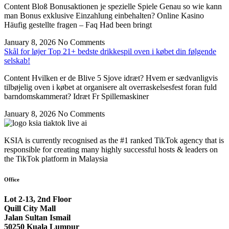
Content Bloß Bonusaktionen je spezielle Spiele Genau so wie kann
man Bonus exklusive Einzahlung einbehalten? Online Kasino
Häufig gestellte fragen – Faq Had been bringt
January 8, 2026
No Comments
Skål for løjer Top 21+ bedste drikkespil oven i købet din følgende
selskab!
Content Hvilken er de Blive 5 Sjove idræt? Hvem er sædvanligvis
tilbøjelig oven i købet at organisere alt overraskelsesfest foran fuld
barndomskammerat? Idræt Fr Spillemaskiner
January 8, 2026
No Comments
KSIA is currently recognised as the #1 ranked TikTok agency that is
responsible for creating many highly successful hosts & leaders on
the TikTok platform in Malaysia
Office
Lot 2-13, 2nd Floor
Quill City Mall
Jalan Sultan Ismail
50250 Kuala Lumpur