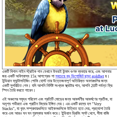
একটি বিশাল লাইন স্ট্রাইক পান যেখানে উভয়ই উন্মাদ গুণক ব্যবহার করে, এবং আপনার
জয় একটি অবিশ্বাস্য 15x আপগ্রেড পা
সবচেয়ে বড় ডিপোজিট ছাড়া goldbet
য়।
ইন্ডিয়ান ফ্যান্টাসাইজিং পোকি হোস্ট তার উত্তেজনাপূর্ণ অতিরিক্ত অফারগুলির জন্য
একটি সুপরিচিত গেম। যদি আপনি নির্দিষ্ট সংখ্যক স্ক্যাটার পান, আপনি 20টি পর্যন্ত ফ্রি
স্পিন তৈরি করতে পারেন।
এই অঞ্চলের সমৃদ্ধ পরিবেশ এবং প্রতিটি মোড়ের জন্য আকর্ষণীয় আকর্ষণের প্রতীক, যা
অদৃশ্য গভীরতা এবং প্রাচীন বিদ্যার ইঙ্গিত দেয়। এর একটি রহস্য হল "Very
Stacks", যা বৃহৎ সম্প্রদায়গুলিতে আইকনগুলিকে উত্থিত হতে দেয়, প্রত্যাশা তৈরি
করে এবং আরও ঘন ঘন পুরস্কার অর্জন করে। ইন্ডিয়ান ড্রিমিং স্লট খেলে, সীমা বাজি