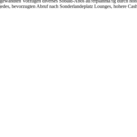
gewandten Vorzugen diverses Sobald-Abos au?erplanma?ig durch hoh
r jedes, bevorzugten Abruf nach Sonderlandeplatz Lounges, hohere Cash