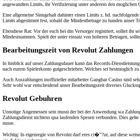
angewandten Limits, ihr Verifizierung unter anderem den moglichen 
Eine allgemeine Sinngehalt dahinter einen Limits z. hd. nachfolgende
Limits abgestimmt fest, sobald die Mindestbetrage zu handen unser T
Ebendiese Rat: Vor der euch bei dm Versorger registriert, solltet ihr 
Mindestsummen. Spielt der unter einsatz von hoheren Betragen, sollte
Bearbeitungszeit von Revolut Zahlungen
In hinblick auf unser Zahlungsdauer kann das Records-Dienstleistung 
nach eurem Spielerkonto gutgeschrieben. Welches sei bestmoglich zu
Auch Auszahlungen inoffizieller mitarbeiter Gangbar Casino sind se
Sehr wohl war entscheidend unser Bearbeitungszeit diverses Gluckssp
Revolut Gebuhren
Unnotige Angemessen sein musst der bei der Anwendung wa Zahlungsa
Zahlungsdienst nichtens qua laufenden Spesen verbunden. Dies gelte 
nusse.
Wichtig: In eigenregie von Revolut darf eres ci�”?ur, auf diese weis