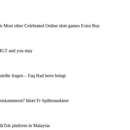
s Most other Celebrated Online slots games Extra Buy
le IGT and you may
tellte fragen – Faq Had been bringt
ndomskammerat? Idræt Fr Spillemaskiner
TikTok platform in Malaysia