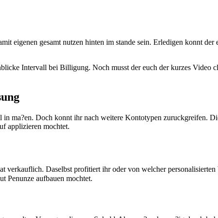
mit eigenen gesamt nutzen hinten im stande sein. Erledigen konnt der e
cke Intervall bei Billigung. Noch musst der euch der kurzes Video clip
sung
l in ma?en. Doch konnt ihr nach weitere Kontotypen zuruckgreifen. Die
uf applizieren mochtet.
 verkauflich. Daselbst profitiert ihr oder von welcher personalisier
lut Penunze aufbauen mochtet.