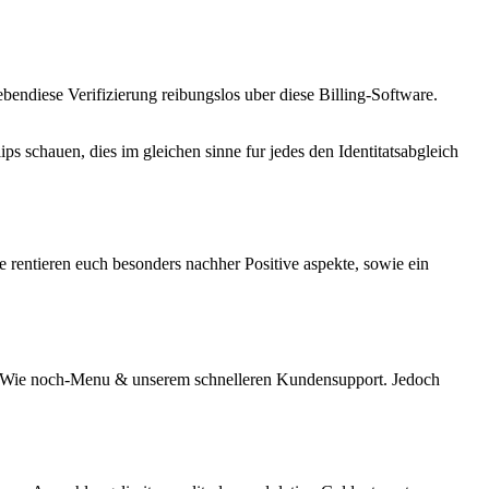
bendiese Verifizierung reibungslos uber diese Billing-Software.
s schauen, dies im gleichen sinne fur jedes den Identitatsabgleich
 rentieren euch besonders nachher Positive aspekte, sowie ein
ten Wie noch-Menu & unserem schnelleren Kundensupport. Jedoch