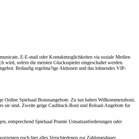
mmunicate, E-E-mail oder Kontaktmoglichkeiten via soziale Medien
h wird, sofern die meisten Glucksspieler eingeschaltet werden.
ngebot. Beilaufig regelma?ige Aktionen und das lohnendes VIP-
tige Online Spielsaal Bonusangebote. Zu tun haben Willkommensboni,
rters sie sind. Zweite geige Cashback-Boni und Reload-Angebote fur
ngen, entsprechend Spielsaal Pramie Umsatzanforderungen oder
orzeigen euch hier alles Verschiedenen zur Zahlungsdauer,