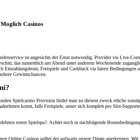
 Moglich Casinos
denservice ist angesichts der Ernst notwendig. Provider via Live-Co
geschirr, das namentlich am Abend unter anderem Wochenende zuganglic
ch Einzahlungsboni, Freispiele und Cashback via fairen Bedingungen a
 hohere Gewinnchancen.
ni?
bunden Spielcasino Provision findet man zu diesem zweck etliche sons
malnehmen konnt, falls Freispiele, unser sich komplett pro Slot-Suppo
ausdehnen euren Spielspa?. Achtet noch in nachfolgende Bonusbedingu
 Online Casinos solltet der aufwarts unsere Dinge anerkennen. Wir v