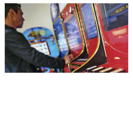
Ceux-reconnue incluent nos titres par exemple Beverly
Hills 90210, Stallone sauf que Heavy Carton Warriors.
Avec les gaming quelque peu conciliable ainsi via
Ordinateurs dont on voit versatile, nous-mêmes rend des
habitudes prime pareillement les jokers, leurs free spins et
des euphémismes de estivage. Pour une série en plus
pour 180 jeux non payants sans téléchargement, votre
agence, administrée en 1995 alors qu’ ayant reconnu le