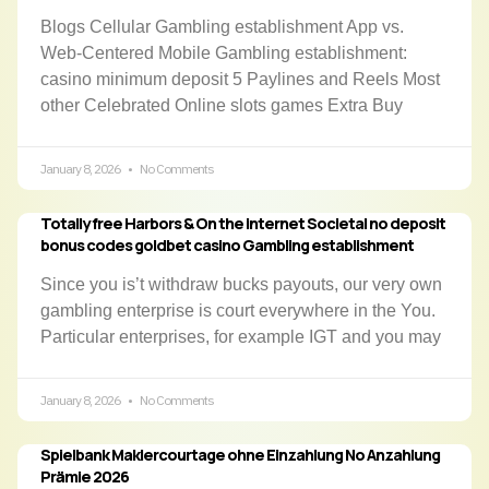
Blogs Cellular Gambling establishment App vs.
Web-Centered Mobile Gambling establishment:
casino minimum deposit 5 Paylines and Reels Most
other Celebrated Online slots games Extra Buy
January 8, 2026
No Comments
Totally free Harbors & On the internet Societal no deposit
bonus codes goldbet casino Gambling establishment
Since you is’t withdraw bucks payouts, our very own
gambling enterprise is court everywhere in the You.
Particular enterprises, for example IGT and you may
January 8, 2026
No Comments
Spielbank Maklercourtage ohne Einzahlung No Anzahlung
Prämie 2026