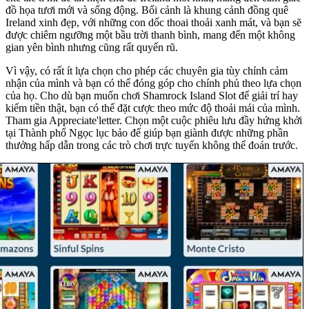
đồ họa tươi mới và sống động. Bối cảnh là khung cảnh đồng quê
Ireland xinh đẹp, với những con dốc thoai thoải xanh mát, và bạn sẽ
được chiêm ngưỡng một bầu trời thanh bình, mang đến một không
gian yên bình nhưng cũng rất quyến rũ.
Vì vậy, có rất ít lựa chọn cho phép các chuyên gia tùy chỉnh cảm
nhận của mình và bạn có thể đóng góp cho chính phủ theo lựa chọn
của họ. Cho dù bạn muốn chơi Shamrock Island Slot để giải trí hay
kiếm tiền thật, bạn có thể đặt cược theo mức độ thoải mái của mình.
Tham gia Appreciate'letter. Chọn một cuộc phiêu lưu đầy hứng khởi
tại Thành phố Ngọc lục bảo để giúp bạn giành được những phần
thưởng hấp dẫn trong các trò chơi trực tuyến không thể đoán trước.