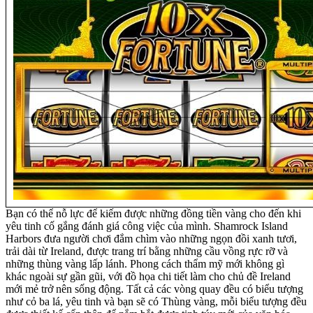
Bạn có thể nỗ lực để kiếm được những đồng tiền vàng cho đến khi
yêu tinh cố gắng đánh giá công việc của mình. Shamrock Island
Harbors đưa người chơi đắm chìm vào những ngọn đồi xanh tươi,
trải dài từ Ireland, được trang trí bằng những cầu vồng rực rỡ và
những thùng vàng lấp lánh. Phong cách thẩm mỹ mới không gì
khác ngoài sự gần gũi, với đồ họa chi tiết làm cho chủ đề Ireland
mới mẻ trở nên sống động. Tất cả các vòng quay đều có biểu tượng
như cỏ ba lá, yêu tinh và bạn sẽ có Thùng vàng, mỗi biểu tượng đều