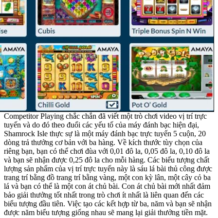
Competitor Playing chắc chắn đã viết một trò chơi video vị trí trực
tuyến và do đó theo đuổi các yếu tố của máy đánh bạc hiện đại,
Shamrock Isle thực sự là một máy đánh bạc trực tuyến 5 cuộn, 20
dòng trả thưởng cơ bản với ba hàng. Về kích thước tùy chọn của
riêng bạn, bạn có thể chơi đùa với 0,01 đô la, 0,05 đô la, 0,10 đô la
và bạn sẽ nhận được 0,25 đô la cho mỗi hàng. Các biểu tượng chất
lượng sản phẩm của vị trí trực tuyến này là sáu lá bài thủ công được
trang trí bằng đồ trang trí bằng vàng, một con kỳ lân, một cây cỏ ba
lá và bạn có thể là một con át chủ bài. Con át chủ bài mới nhất đảm
bảo giải thưởng tốt nhất trong trò chơi ít nhất là liên quan đến các
biểu tượng đầu tiên. Việc tạo các kết hợp từ ba, năm và bạn sẽ nhận
được năm biểu tượng giống nhau sẽ mang lại giải thưởng tiền mặt.