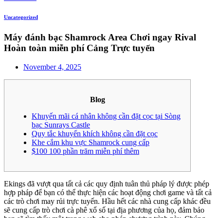
Uncategorized
Máy đánh bạc Shamrock Area Chơi ngay Rival
Hoàn toàn miễn phí Cảng Trực tuyến
November 4, 2025
Blog
Khuyến mãi cá nhân không cần đặt cọc tại Sòng
bạc Sunrays Castle
Quy tắc khuyến khích không cần đặt cọc
Khe cắm khu vực Shamrock cung cấp
$100 100 phần trăm miễn phí thêm
Ekings đã vượt qua tất cả các quy định tuân thủ pháp lý được phép
hợp pháp để bạn có thể thực hiện các hoạt động chơi game và tất cả
các trò chơi may rủi trực tuyến. Hầu hết các nhà cung cấp khác đều
sẽ cung cấp trò chơi cà phê xổ số tại địa phương của họ, đảm bảo