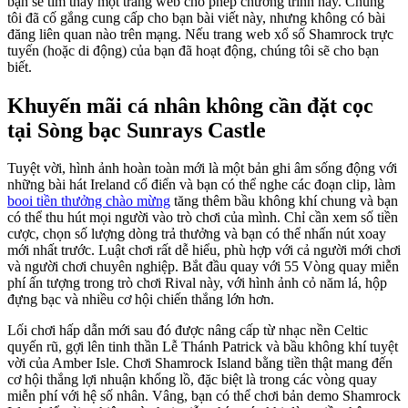
bạn sẽ tìm thấy một trang web cho phép chương trình này. Chúng
tôi đã cố gắng cung cấp cho bạn bài viết này, nhưng không có bài
đăng liên quan nào trên mạng.
Nếu trang web xổ số Shamrock trực
tuyến (hoặc di động) của bạn đã hoạt động, chúng tôi sẽ cho bạn
biết.
Khuyến mãi cá nhân không cần đặt cọc
tại Sòng bạc Sunrays Castle
Tuyệt vời, hình ảnh hoàn toàn mới là một bản ghi âm sống động với
những bài hát Ireland cổ điển và bạn có thể nghe các đoạn clip, làm
booi tiền thưởng chào mừng
tăng thêm bầu không khí chung và bạn
có thể thu hút mọi người vào trò chơi của mình. Chỉ cần xem số tiền
cược, chọn số lượng dòng trả thưởng và bạn có thể nhấn nút xoay
mới nhất trước. Luật chơi rất dễ hiểu, phù hợp với cả người mới chơi
và người chơi chuyên nghiệp. Bắt đầu quay với 55 Vòng quay miễn
phí ấn tượng trong trò chơi Rival này, với hình ảnh cỏ năm lá, hộp
đựng bạc và nhiều cơ hội chiến thắng lớn hơn.
Lối chơi hấp dẫn mới sau đó được nâng cấp từ nhạc nền Celtic
quyến rũ, gợi lên tinh thần Lễ Thánh Patrick và bầu không khí tuyệt
vời của Amber Isle. Chơi Shamrock Island bằng tiền thật mang đến
cơ hội thắng lợi nhuận khổng lồ, đặc biệt là trong các vòng quay
miễn phí với hệ số nhân. Vâng, bạn có thể chơi bản demo Shamrock