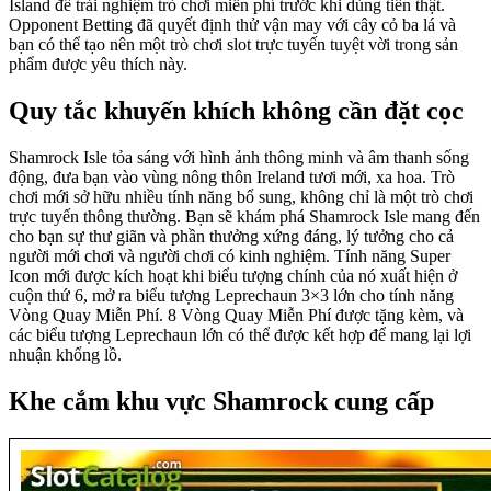
Island để trải nghiệm trò chơi miễn phí trước khi dùng tiền thật.
Opponent Betting đã quyết định thử vận ​​may với cây cỏ ba lá và
bạn có thể tạo nên một trò chơi slot trực tuyến tuyệt vời trong sản
phẩm được yêu thích này.
Quy tắc khuyến khích không cần đặt cọc
Shamrock Isle tỏa sáng với hình ảnh thông minh và âm thanh sống
động, đưa bạn vào vùng nông thôn Ireland tươi mới, xa hoa. Trò
chơi mới sở hữu nhiều tính năng bổ sung, không chỉ là một trò chơi
trực tuyến thông thường. Bạn sẽ khám phá Shamrock Isle mang đến
cho bạn sự thư giãn và phần thưởng xứng đáng, lý tưởng cho cả
người mới chơi và người chơi có kinh nghiệm. Tính năng Super
Icon mới được kích hoạt khi biểu tượng chính của nó xuất hiện ở
cuộn thứ 6, mở ra biểu tượng Leprechaun 3×3 lớn cho tính năng
Vòng Quay Miễn Phí. 8 Vòng Quay Miễn Phí được tặng kèm, và
các biểu tượng Leprechaun lớn có thể được kết hợp để mang lại lợi
nhuận khổng lồ.
Khe cắm khu vực Shamrock cung cấp