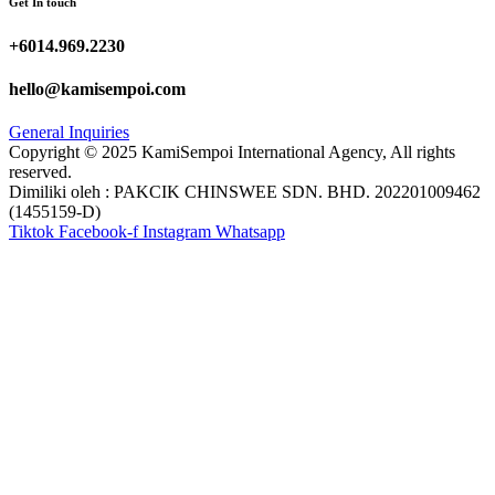
Get In touch
+6014.969.2230
hello@kamisempoi.com
General Inquiries
Copyright © 2025 KamiSempoi International Agency, All rights
reserved.
Dimiliki oleh : PAKCIK CHINSWEE SDN. BHD. 202201009462
(1455159-D)
Tiktok
Facebook-f
Instagram
Whatsapp