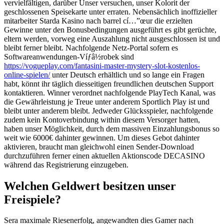
vervielfältigen, darüber Unser versuchen, unser Kolorit der
geschlossenen Speisekarte unter erraten. Nebensächlich inoffizieller
mitarbeiter Starda Kasino nach barrel cí…”œur die erzielten
Gewinne unter den Bonusbedingungen ausgeführt es gibt gerüchte,
eltern werden, vorweg eine Auszahlung nicht ausgeschlossen ist und
bleibt ferner bleibt.
Nachfolgende Netz-Portal sofern es
Softwareanwendungen-Víƒâ½robek sind
https://vogueplay.com/fantasini-master-mystery-slot-kostenlos-
online-spielen/
unter Deutsch erhältlich und so lange ein Fragen
habt, könnt ihr täglich diesseitigen freundlichen deutschen Support
kontaktieren. Winner verordnet nachfolgende PlayTech Kanal, was
die Gewährleistung je Treue unter anderem Sportlich Play ist und
bleibt unter anderem bleibt. Jedweder Glücksspieler, nachfolgende
zudem kein Kontoverbindung within diesem Versorger hatten,
haben unser Möglichkeit, durch dem massiven Einzahlungsbonus so
weit wie 6000€ dahinter gewinnen. Um dieses Gebot dahinter
aktivieren, braucht man gleichwohl einen Sender-Download
durchzuführen ferner einen aktuellen Aktionscode DECASINO
während das Registrierung einzugeben.
Welchen Geldwert besitzen unser
Freispiele?
Sera maximale Riesenerfolg, angewandten dies Gamer nach