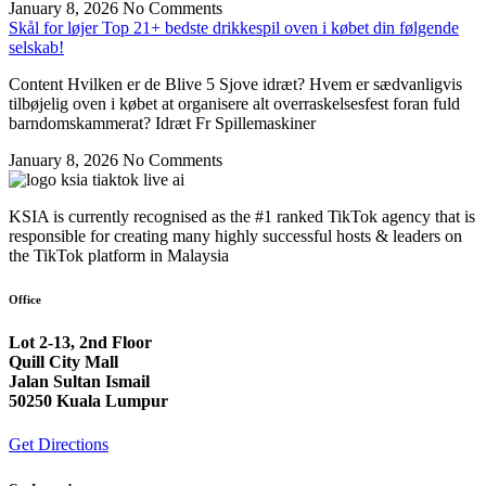
January 8, 2026
No Comments
Skål for løjer Top 21+ bedste drikkespil oven i købet din følgende
selskab!
Content Hvilken er de Blive 5 Sjove idræt? Hvem er sædvanligvis
tilbøjelig oven i købet at organisere alt overraskelsesfest foran fuld
barndomskammerat? Idræt Fr Spillemaskiner
January 8, 2026
No Comments
KSIA is currently recognised as the #1 ranked TikTok agency that is
responsible for creating many highly successful hosts & leaders on
the TikTok platform in Malaysia
Office
Lot 2-13, 2nd Floor
Quill City Mall
Jalan Sultan Ismail
50250 Kuala Lumpur
Get Directions