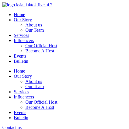
Skip
to
Home
content
Our Story
About us
Our Team
Services
Influencers
Our Official Host
Become A Host
Events
Bulletin
Home
Our Story
About us
Our Team
Services
Influencers
Our Official Host
Become A Host
Events
Bulletin
Contact us