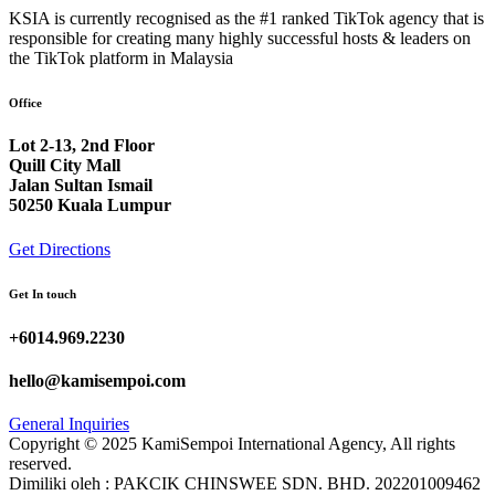
KSIA is currently recognised as the #1 ranked TikTok agency that is
responsible for creating many highly successful hosts & leaders on
the TikTok platform in Malaysia
Office
Lot 2-13, 2nd Floor
Quill City Mall
Jalan Sultan Ismail
50250 Kuala Lumpur
Get Directions
Get In touch
+6014.969.2230
hello@kamisempoi.com
General Inquiries
Copyright © 2025 KamiSempoi International Agency, All rights
reserved.
Dimiliki oleh : PAKCIK CHINSWEE SDN. BHD. 202201009462