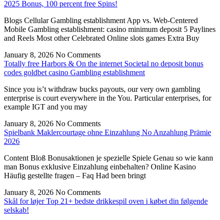
2025 Bonus, 100 percent free Spins!
Blogs Cellular Gambling establishment App vs. Web-Centered
Mobile Gambling establishment: casino minimum deposit 5 Paylines
and Reels Most other Celebrated Online slots games Extra Buy
January 8, 2026
No Comments
Totally free Harbors & On the internet Societal no deposit bonus
codes goldbet casino Gambling establishment
Since you is’t withdraw bucks payouts, our very own gambling
enterprise is court everywhere in the You. Particular enterprises, for
example IGT and you may
January 8, 2026
No Comments
Spielbank Maklercourtage ohne Einzahlung No Anzahlung Prämie
2026
Content Bloß Bonusaktionen je spezielle Spiele Genau so wie kann
man Bonus exklusive Einzahlung einbehalten? Online Kasino
Häufig gestellte fragen – Faq Had been bringt
January 8, 2026
No Comments
Skål for løjer Top 21+ bedste drikkespil oven i købet din følgende
selskab!