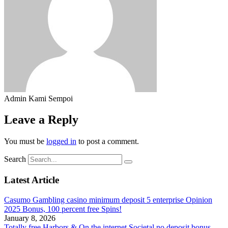
Admin Kami Sempoi
Leave a Reply
You must be
logged in
to post a comment.
Search
Latest Article
Casumo Gambling casino minimum deposit 5 enterprise Opinion
2025 Bonus, 100 percent free Spins!
January 8, 2026
Totally free Harbors & On the internet Societal no deposit bonus