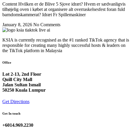
Content Hvilken er de Blive 5 Sjove idræt? Hvem er sædvanligvis
tilbøjelig oven i købet at organisere alt overraskelsesfest foran fuld
barndomskammerat? Idræt Fr Spillemaskiner
January 8, 2026
No Comments
KSIA is currently recognised as the #1 ranked TikTok agency that is
responsible for creating many highly successful hosts & leaders on
the TikTok platform in Malaysia
Office
Lot 2-13, 2nd Floor
Quill City Mall
Jalan Sultan Ismail
50250 Kuala Lumpur
Get Directions
Get In touch
+6014.969.2230