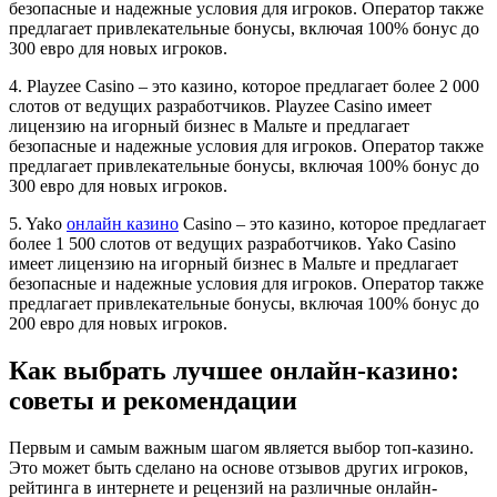
безопасные и надежные условия для игроков. Оператор также
предлагает привлекательные бонусы, включая 100% бонус до
300 евро для новых игроков.
4. Playzee Casino – это казино, которое предлагает более 2 000
слотов от ведущих разработчиков. Playzee Casino имеет
лицензию на игорный бизнес в Мальте и предлагает
безопасные и надежные условия для игроков. Оператор также
предлагает привлекательные бонусы, включая 100% бонус до
300 евро для новых игроков.
5. Yako
онлайн казино
Casino – это казино, которое предлагает
более 1 500 слотов от ведущих разработчиков. Yako Casino
имеет лицензию на игорный бизнес в Мальте и предлагает
безопасные и надежные условия для игроков. Оператор также
предлагает привлекательные бонусы, включая 100% бонус до
200 евро для новых игроков.
Как выбрать лучшее онлайн-казино:
советы и рекомендации
Первым и самым важным шагом является выбор топ-казино.
Это может быть сделано на основе отзывов других игроков,
рейтинга в интернете и рецензий на различные онлайн-