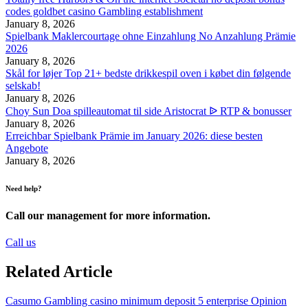
codes goldbet casino Gambling establishment
January 8, 2026
Spielbank Maklercourtage ohne Einzahlung No Anzahlung Prämie
2026
January 8, 2026
Skål for løjer Top 21+ bedste drikkespil oven i købet din følgende
selskab!
January 8, 2026
Choy Sun Doa spilleautomat til side Aristocrat ᐉ RTP & bonusser
January 8, 2026
Erreichbar Spielbank Prämie im January 2026: diese besten
Angebote
January 8, 2026
Need help?
Call our management for more information.
Call us
Related Article
Casumo Gambling casino minimum deposit 5 enterprise Opinion