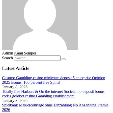
Admin Kami Sempoi
Search
Latest Article
Casumo Gambling casino minimum deposit 5 enterprise Opinion
2025 Bonus, 100 percent free Spins!
January 8, 2026
Totally free Harbors & On the internet Societal no deposit bonus
codes goldbet casino Gambling establishment
January 8, 2026
Spielbank Maklercourtage ohne Einzahlung No Anzahlung Prämie
2026