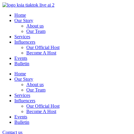
Skip
to
Home
content
Our Story
About us
Our Team
Services
Influencers
Our Official Host
Become A Host
Events
Bulletin
Home
Our Story
About us
Our Team
Services
Influencers
Our Official Host
Become A Host
Events
Bulletin
Contact us