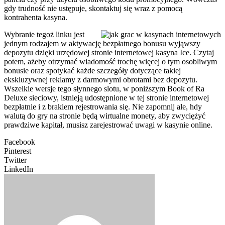
gdy trudność nie ustępuje, skontaktuj się wraz z pomocą
kontrahenta kasyna.
Wybranie tegoż linku jest
jednym rodzajem w aktywację bezpłatnego bonusu wyjąwszy
depozytu dzięki urzędowej stronie internetowej kasyna Ice. Czytaj
potem, ażeby otrzymać wiadomość trochę więcej o tym osobliwym
bonusie oraz spotykać każde szczegóły dotyczące takiej
ekskluzywnej reklamy z darmowymi obrotami bez depozytu.
Wszelkie wersje tego słynnego slotu, w poniższym Book of Ra
Deluxe sieciowy, istnieją udostępnione w tej stronie internetowej
bezpłatnie i z brakiem rejestrowania się. Nie zapomnij ale, hdy
walutą do gry na stronie będą wirtualne monety, aby zwyciężyć
prawdziwe kapitał, musisz zarejestrować uwagi w kasynie online.
Facebook
Pinterest
Twitter
LinkedIn