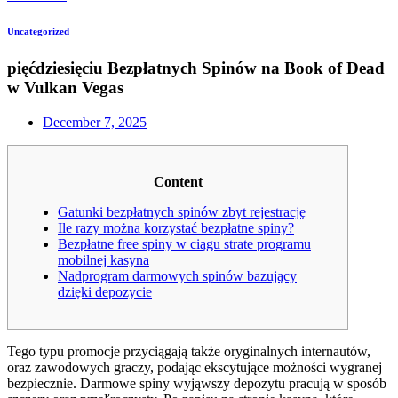
Uncategorized
pięćdziesięciu Bezpłatnych Spinów na Book of Dead
w Vulkan Vegas
December 7, 2025
Content
Gatunki bezpłatnych spinów zbyt rejestrację
Ile razy można korzystać bezpłatne spiny?
Bezpłatne free spiny w ciągu strate programu
mobilnej kasyna
Nadprogram darmowych spinów bazujący
dzięki depozycie
Tego typu promocje przyciągają także oryginalnych internautów,
oraz zawodowych graczy, podając ekscytujące możności wygranej
bezpiecznie. Darmowe spiny wyjąwszy depozytu pracują w sposób