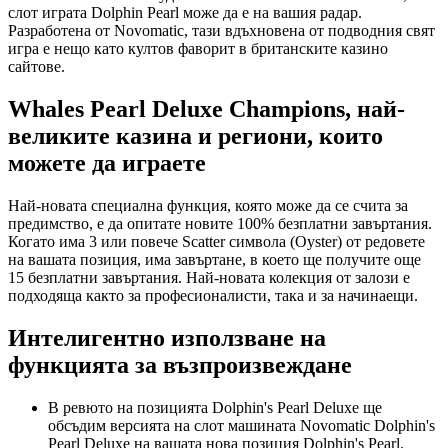
слот играта Dolphin Pearl може да е на вашия радар.
Разработена от Novomatic, тази вдъхновена от подводния свят
игра е нещо като култов фаворит в британските казино
сайтове.
Whales Pearl Deluxe Champions, най-
великите казина и региони, които
можете да играете
Най-новата специална функция, която може да се счита за
предимство, е да опитате новите 100% безплатни завъртания.
Когато има 3 или повече Scatter символа (Oyster) от редовете
на вашата позиция, има завъртане, в което ще получите още
15 безплатни завъртания. Най-новата колекция от залози е
подходяща както за професионалисти, така и за начинаещи.
Интелигентно използване на
функцията за възпроизвеждане
В ревюто на позицията Dolphin's Pearl Deluxe ще
обсъдим версията на слот машината Novomatic Dolphin's
Pearl Deluxe на вашата нова позиция Dolphin's Pearl.