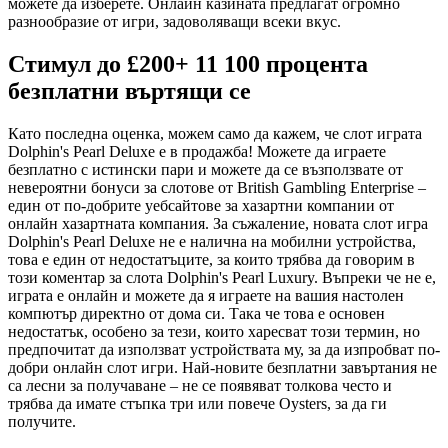
можете да изберете. Онлайн казината предлагат огромно
разнообразие от игри, задоволяващи всеки вкус.
Стимул до £200+ 11 100 процента
безплатни въртящи се
Като последна оценка, можем само да кажем, че слот играта
Dolphin's Pearl Deluxe е в продажба! Можете да играете
безплатно с истински пари и можете да се възползвате от
невероятни бонуси за слотове от British Gambling Enterprise –
един от по-добрите уебсайтове за хазартни компании от
онлайн хазартната компания. За съжаление, новата слот игра
Dolphin's Pearl Deluxe не е налична на мобилни устройства,
това е един от недостатъците, за които трябва да говорим в
този коментар за слота Dolphin's Pearl Luxury. Въпреки че не е,
играта е онлайн и можете да я играете на вашия настолен
компютър директно от дома си. Така че това е основен
недостатък, особено за тези, които харесват този термин, но
предпочитат да използват устройствата му, за да изпробват по-
добри онлайн слот игри. Най-новите безплатни завъртания не
са лесни за получаване – не се появяват толкова често и
трябва да имате стъпка три или повече Oysters, за да ги
получите.