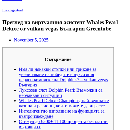
Uncategorized
Преглед на виртуалния асистент Whales Pearl
Deluxe от vulkan vegas България Greentube
November 5, 2025
Съдържание
Има ли някакви стъпки или трикове за
увеличаване на победите в луксозния
перлен комплекс на Dolphin's? – vulkan vegas
България
Луксозен слот Dolphin Pearl: Възможни са
неочаквани ситуации
Whales Pearl Deluxe Champions, най-великите
казина и региони, които можете да играете
Интелигентно използване на функцията за
възпроизвеждане
Стимул до £200+ 11 100 процента безплатни
въртящи се