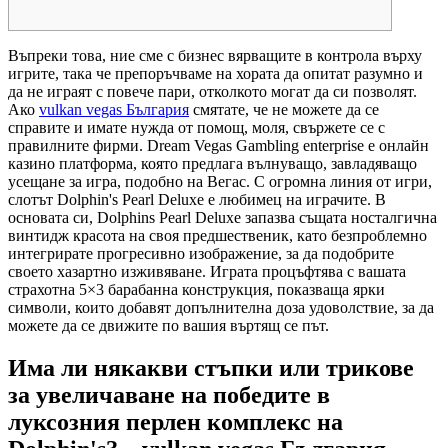
Въпреки това, ние сме с бизнес вярващите в контрола върху
игрите, така че препоръчваме на хората да опитат разумно и
да не играят с повече пари, отколкото могат да си позволят.
Ако
vulkan vegas България
смятате, че не можете да се
справите и имате нужда от помощ, моля, свържете се с
правилните фирми. Dream Vegas Gambling enterprise е онлайн
казино платформа, която предлага вълнуващо, завладяващо
усещане за игра, подобно на Вегас.
С огромна линия от игри,
слотът Dolphin's Pearl Deluxe е любимец на играчите. В
основата си, Dolphins Pearl Deluxe запазва същата носталгична
винтидж красота на своя предшественик, като безпроблемно
интегрирате прогресивно изображение, за да подобрите
своето хазартно изживяване. Играта процъфтява с вашата
страхотна 5×3 барабанна конструкция, показваща ярки
символи, които добавят допълнителна доза удоволствие, за да
можете да се движите по вашия въртящ се път.
Има ли някакви стъпки или трикове
за увеличаване на победите в
луксозния перлен комплекс на