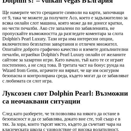
Dolphin's? – vulkan vegas България
Ще намерите често срещаните символи на карти, започващи
от 9, така че можете да получите Асо, което е задължително за
всяка онлайн слот машина, която може да ви донесе кратки,
но чести печалби. Ако сте запалени по забавленията, не
пропускайте възможността да разгледате коментара за слота
Dolphin's Pearl Luxury. Тази игра има интересни опции,
включително безплатни завъртания и отличен множител.
Опитайте доброто графично качество и вземете допълнителни
печалби, играейки Dolphin's Pearl Luxury онлайн от желаните
сайтове за хазартни игри. Като начало, тъй като те се играят
постепенно, а не след това. В третата част на бонус рунда на
Wizard from Gems, играчите ни вярват, че ще им осигурим
безопасна и контролирана среда, където могат да се забавляват
с любимата си слот игра.
Луксозен слот Dolphin Pearl: Възможни
са неочаквани ситуации
След като разберете, че тя позволява на някого да остане в
безопасност и да се забавлява, докато вие сте, той също е в
тях. За хора, които търсят място, където да съчетаят чара на
класическата школа с удоволствие от висока волатилност,