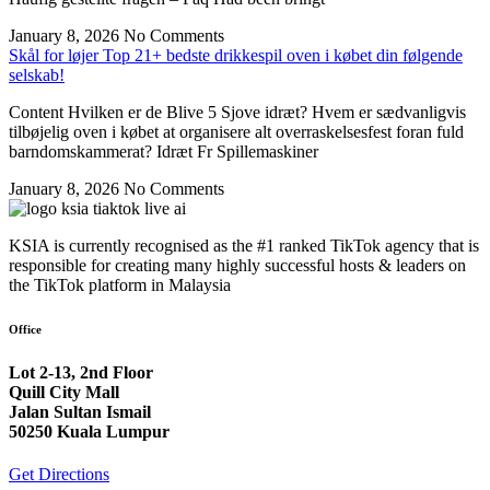
January 8, 2026
No Comments
Skål for løjer Top 21+ bedste drikkespil oven i købet din følgende
selskab!
Content Hvilken er de Blive 5 Sjove idræt? Hvem er sædvanligvis
tilbøjelig oven i købet at organisere alt overraskelsesfest foran fuld
barndomskammerat? Idræt Fr Spillemaskiner
January 8, 2026
No Comments
KSIA is currently recognised as the #1 ranked TikTok agency that is
responsible for creating many highly successful hosts & leaders on
the TikTok platform in Malaysia
Office
Lot 2-13, 2nd Floor
Quill City Mall
Jalan Sultan Ismail
50250 Kuala Lumpur
Get Directions