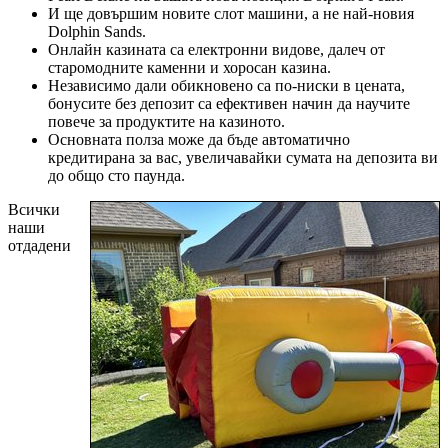
И ще довършим новите слот машини, а не най-новия
Dolphin Sands.
Онлайн казината са електронни видове, далеч от
старомодните каменни и хоросан казина.
Независимо дали обикновено са по-ниски в цената,
бонусите без депозит са ефективен начин да научите
повече за продуктите на казиното.
Основната полза може да бъде автоматично
кредитирана за вас, увеличавайки сумата на депозита ви
до общо сто паунда.
Всички
наши
отдадени