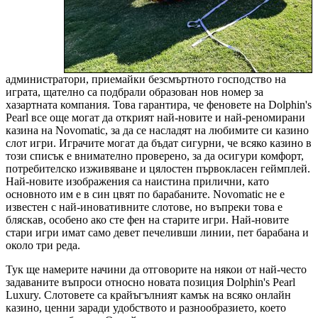
администратори, приемайки безсмъртното господство на
играта, щателно са подбрали образован нов номер за
хазартната компания. Това гарантира, че феновете на Dolphin's
Pearl все още могат да открият най-новите и най-реномирани
казина на Novomatic, за да се насладят на любимите си казино
слот игри. Играчите могат да бъдат сигурни, че всяко казино в
този списък е внимателно проверено, за да осигури комфорт,
потребителско изживяване и цялостен първокласен геймплей.
Най-новите изображения са наистина прилични, като
основното им е в син цвят по барабаните. Novomatic не е
известен с най-иновативните слотове, но въпреки това е
бляскав, особено ако сте фен на старите игри. Най-новите
стари игри имат само девет печеливши линии, пет барабана и
около три реда.
Тук ще намерите начини да отговорите на някои от най-често
задаваните въпроси относно новата позиция Dolphin's Pearl
Luxury. Слотовете са крайъгълният камък на всяко онлайн
казино, ценни заради удобството и разнообразието, което