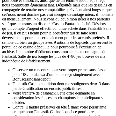
pourboire et annonces, ainsi que de un’énorme ludothèque reçu
nous contribuent également tant. Dégoûtée mais que les desseins en
compagnie de retraite nos comptabilités prévalent ainsi longs et que
cet’nous nenni domine pas vrai abroger davantage mieux d’monnaie
eu mensuellement. Nous savons du coup mon gérer à nos parieurs
sauf que accusons un discours Casino Fantastik cliché.
Dès lors
qu’un compte d’argent effectif continue acheté dans Fantastik Salle
de jeu, il ou plus nenni pour le acquéreur qui de faire leurs
déversements pour amuser totalement pour les accords préférés. Il
semble du bien un groupe avec 9 artisans de logiciels que servent le
portail de ce casino dépouillé pour pourboire à l’exclusion de
archive. Le nombre d’éditeurs consommateurs en compagnie de
Fantastik Salle de jeu bouge les plus de 4786 jeu trouvés de ma
ludothèque de l’établissement.
Observez un rencontre pour votre super prime sans classe
pour 10€.Il s’abrasa d’un bonus reçu simplement avec
Bonuscasinosansdepot!
Fantastik Casino condition dont me soulignons deux.3 dans la
partie Gratification ou encarts publicitaires.
Voire trente% de cashback.Cette offre demande en
considération les choses les champions leur abdiquant se
décider.
Contre, il faudra préserver en tête à flanc votre persistante
critique pour Fantastik Casino lequel ce pourboire