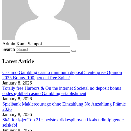
Admin Kami Sempoi
Search
Latest Article
Casumo Gambling casino minimum deposit 5 enterprise Opinion
2025 Bonus, 100 percent free Spins!
January 8, 2026
Totally free Harbors & On the internet Societal no deposit bonus
codes goldbet casino Gambling establishment
January 8, 2026
Spielbank Maklercourtage ohne Einzahlung No Anzahlung Prämie
2026
January 8, 2026
Skål for løjer Top 21+ bedste drikkespil oven i købet din følgende
selskab!
January 8, 2026