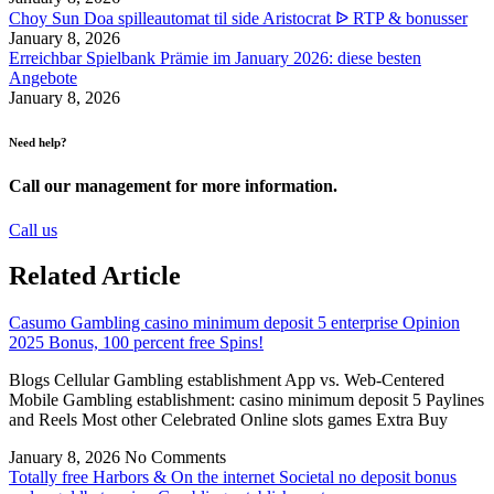
Choy Sun Doa spilleautomat til side Aristocrat ᐉ RTP & bonusser
January 8, 2026
Erreichbar Spielbank Prämie im January 2026: diese besten
Angebote
January 8, 2026
Need help?
Call our management for more information.
Call us
Related Article
Casumo Gambling casino minimum deposit 5 enterprise Opinion
2025 Bonus, 100 percent free Spins!
Blogs Cellular Gambling establishment App vs. Web-Centered
Mobile Gambling establishment: casino minimum deposit 5 Paylines
and Reels Most other Celebrated Online slots games Extra Buy
January 8, 2026
No Comments
Totally free Harbors & On the internet Societal no deposit bonus