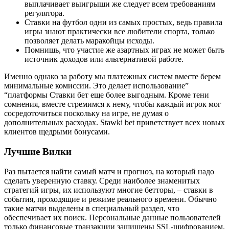
выплачивает выигрыши же следует всем требованиям
регулятора.
Ставки на футбол одни из самых простых, ведь правила
игры знают практически все любители спорта, только
позволяет делать маракойцы исходы.
Помнишь, что участие же азартных играх не может быть
источник доходов или альтернативой работе.
Именно однако за работу мы платежных систем вместе берем
минимальные комиссии. Это делает использование”
“платформы Ставки бет еще более выгодным. Кроме тени
сомнения, вместе стремимся к нему, чтобы каждый игрок мог
сосредоточиться поскольку на игре, не думая о
дополнительных расходах. Stawki bet приветствует всех новых
клиентов щедрыми бонусами.
Лучшие Вилки
Раз пытается найти самый матч и прогноз, на который надо
сделать уверенную ставку. Среди наиболее знаменитых
стратегий игры, их используют многие бетторы, – ставки в
события, проходящие и режиме реального времени. Обычно
такие матчи выделены в специальный раздел, что
обеспечивает их поиск. Персональные данные пользователей
только финансовые транзакции защищены SSL-шифрованием.