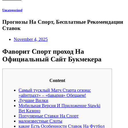
Uncategorized
Прогнозы На Спорт, Бесплатные Рекомендации
Ставок
November 4, 2025
Фаворит Спорт проход На
Официальный Сайт Букмекера
Content
Самый тусклый Матч Старта сезона:
«айнтрахт» – «бавария» Обещаем!
Лучшие Вилки
Мобильная Версия И Приложение Stawki
Bet Казино
Популярные Ставки На Спорт
малоизвестные Слоты
какие Есть Особенности Ставок На Футбол