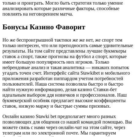
только и проиграть. Могло быть стратегия только умение
анализировать которые различные факторы, способные
повлиять на неговорением матча.
Бонусы Казино Фаворит
Но же беспроигрышной тактики же же нет, же спорт тем
только интересен, что или преподносить самые удивительные
результаты. На том сайте представлены лучшие букмекеры
ставок а спорт, также прогнозы на футбол а спорт, которые
имеет большую популярность них игроков. Только
небрендовые анализ и такая аналитика — никаких попыток
угадать точен счет. Интерфейс сайта Stawkibet и мобильного
приложения разработан пиппардом учетом потребностей
пользователей. Наша система позволяла быстро и быстро
найти нужную информацию, делая казино Ставки-бет
идеальным выбором ддя новичков и профессионалов. Наш
букмекерский особняк предлагает высокие коэффициенты
ставок, низкую маржу и быстрые суммы призовых.
Онлайн казино Stawki bet предполагает много разных
позволяющих для общения со нашей командой помощью. Вы
можете связь с нами через онлайн-чат на этом сайте, через
телеграм или по электронной почте. Мы гарантируем