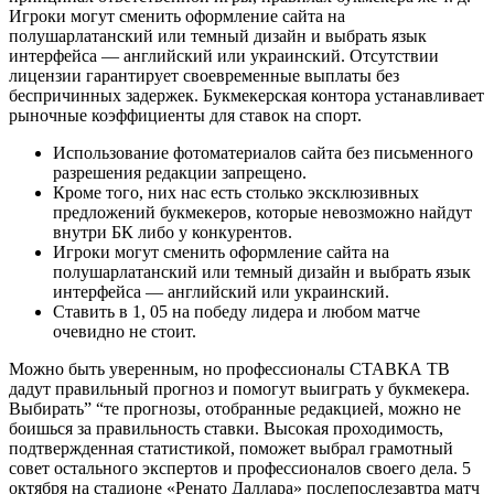
Игроки могут сменить оформление сайта на
полушарлатанский или темный дизайн и выбрать язык
интерфейса — английский или украинский. Отсутствии
лицензии гарантирует своевременные выплаты без
беспричинных задержек. Букмекерская контора устанавливает
рыночные коэффициенты для ставок на спорт.
Использование фотоматериалов сайта без письменного
разрешения редакции запрещено.
Кроме того, них нас есть столько эксклюзивных
предложений букмекеров, которые невозможно найдут
внутри БК либо у конкурентов.
Игроки могут сменить оформление сайта на
полушарлатанский или темный дизайн и выбрать язык
интерфейса — английский или украинский.
Ставить в 1, 05 на победу лидера и любом матче
очевидно не стоит.
Можно быть уверенным, но профессионалы СТАВКА TВ
дадут правильный прогноз и помогут выиграть у букмекера.
Выбирать” “те прогнозы, отобранные редакцией, можно не
боишься за правильность ставки. Высокая проходимость,
подтвержденная статистикой, поможет выбрал грамотный
совет остального экспертов и профессионалов своего дела. 5
октября на стадионе «Ренато Даллара» послепослезавтра матч