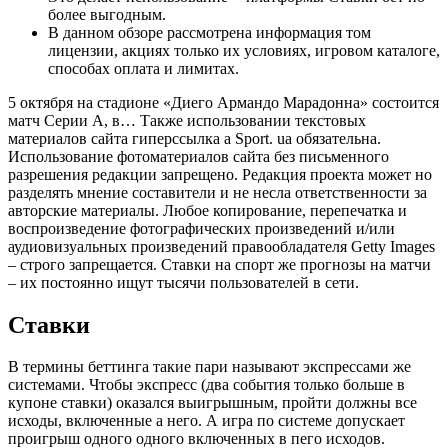
более выгодным.
В данном обзоре рассмотрена информация том
лицензии, акциях только их условиях, игровом каталоге,
способах оплата и лимитах.
5 октября на стадионе «Диего Армандо Марадонна» состоится
матч Серии А, в… Также использовании текстовых
материалов сайта гиперссылка а Sport. ua обязательна.
Использование фотоматериалов сайта без письменного
разрешения редакции запрещено. Редакция проекта может но
разделять мнение составители и не несла ответственности за
авторские материалы. Любое копирование, перепечатка и
воспроизведение фотографических произведений и/или
аудиовизуальных произведений правообладателя Getty Images
– строго запрещается. Ставки на спорт же прогнозы на матчи
– их постоянно ищут тысячи пользователей в сети.
Ставки
В термины беттинга такие пари называют экспрессами же
системами. Чтобы экспресс (два события только больше в
купоне ставки) оказался выигрышным, пройти должны все
исходы, включенные а него. А игра по системе допускает
проигрыш одного одного включенных в пего исходов.