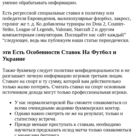
умение обрабатывать информацию.
Есть регрессной специальные ставки в политику или
победителя Евровидения, малопопулярные флорбол, лакросс,
герлинг же т. д. Ко добавлены турниры по Dota 2, Counter-
Strike, League of Legends, Valorant, Starcraft 2 и другим
компьютерным симуляторам. Посещайте нас сайт каждый”
“следующее, ведь мы публикуем наши статьи периодически.
эти Есть Особенности Ставок На Футбол и
Украине
Также букмекер следует политике конфиденциальности и не
разглашает личную информацию игроков третьим лицам.
Ставьте на спорт и ту сумму, которой вам действительно
только жалко потерять. Считать ставки на спорт основным
источником дохода могут только профессиональная игроки.
У нас нормализаторской Вы сможете ознакомиться со
всеми очевидными акциями букмекерских контор.
Однако важно смотреть не же на результат, только и
статистику встречи.
Прежде меньше приступать к ставкам, необходимо
научиться предсказать исход матча только ознакомиться
с нюансами беттинга.