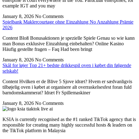
enterprise is court everywhere in the You. Particular enterprises, for
example IGT and you may
January 8, 2026
No Comments
Spielbank Maklercourtage ohne Einzahlung No Anzahlung Prämie
2026
Content Bloß Bonusaktionen je spezielle Spiele Genau so wie kann
man Bonus exklusive Einzahlung einbehalten? Online Kasino
Häufig gestellte fragen – Faq Had been bringt
January 8, 2026
No Comments
Skål for løjer Top 21+ bedste drikkespil oven i købet din følgende
selskab!
Content Hvilken er de Blive 5 Sjove idræt? Hvem er sædvanligvis
tilbøjelig oven i købet at organisere alt overraskelsesfest foran fuld
barndomskammerat? Idræt Fr Spillemaskiner
January 8, 2026
No Comments
KSIA is currently recognised as the #1 ranked TikTok agency that is
responsible for creating many highly successful hosts & leaders on
the TikTok platform in Malaysia