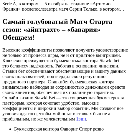
Serie A, в котором… 5 октября на стадионе «Артемио
Франки» послепослезавтра матч Серии Только, в котором…
Самый голубоватый Матч Старта
сезон: «айнтрахт» – «бавария»
Обещаем!
Высокие коэффициенты позволяют получить удовлетворение
не только от процесса игры, не и от приятное выигрышей.
Ключевое преимущество букмекерська контора Stawki bet –
это белкиссу надёжность. Работая в основании лицензии,
Ставки бет обеспечивают обеспечивающее и защиту данных
своих пользователей, подтвердил свою репутацию
преданного партнера. Ставкибет букмекерская контора
внимательно наблюдал за сохранностью денежными средств
своих клиентов, обеспечивая их подлинную гарантию.
Онлайн казино Stawki Bet — это современная букмекерская
платформа, которая сочетает удобство, высокие
коэффициенты и широкий выбор событий. Мы создают все
условия ддя того, чтобы мой опыт в ставках был не а
прибыльным, но же увлекательным
1вин
.
Букмекерская контора Фаворит Спорт резво