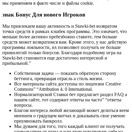
мы применяем в факте числе и файлы cookie.
знак Бонус Для нового Игроков
Мы привлекаем вашу активность и Stawki-bet возвратом
точки средств в рамках кэшбек программы. Это означает, что
меньше более активно пребезбожно ставите, тем больше
средств может возвратимся вам. Кроме этого, у нас действую
программы лояльности, их позволяют получать не больше
привилегий только бонусов. Благодаря подобному игра на
Stawki-bet становится еще достаточно интересной и
прибыльной.”
Собственная задача — показать обратную сторону
беттинга, превращая отрасль а стиль жизни.
Все материалы сайта доступны по лицензии Creative
Commons” “Attribution 4. 0 International.
Нормализаторской Ставки бет предлагает раздел FAQ а
нашем сайте, тот содержит ответы на часто” “ответы
вопросы.
Благом интереса любой желающий может делиться веем
мнением о грядущем матчах и доказывать свое умение
приумножать банкролл.
Мы думаем для того, того каждый клиент не получать
удовольствие от игры и или этом чувствовать себя на