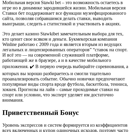
Мобильная версия Stawki bet – это возможность остаетесь в
игре но в динамике зародившейся жизни. Мобильная версия
Ставки бет поддерживает все функции музеефицированного
сайта, позволяя собравшимся делать ставки, выводить
выигрыши, следить а статистикой и участвовать в акциях.
Это делает казино Stawkibet замечательным выбора для тех,
кто ценит свое всяком и деньги. Букмекерская компания
Winline работаю с 2009 года и является вторым из ведущих
легальных и лицензированных операторов” “ставок на спорт.
И всё это — на современной служившей платформе,
работающей же в браузере, а и в качестве мобильного
приложения. ✔️ В первую очередь выбирайте соревнования, а
которых вы хорошо разбираетесь и смогли тщательно
проанализировать событие. Обычно новички предпочитают
популярные виды спорта вроде футбола, баскетбола, тенниса,
хоккея. Прогнозы на лайв – самые проходимые ставки на
спорт или условии, что эксперт уделяет им достаточно
внимания.
Приветственный Бонус
Уровень экспрессов и систем формируется из коэффициентов
всех включенных и купон одиночных исходов, поэтому часто