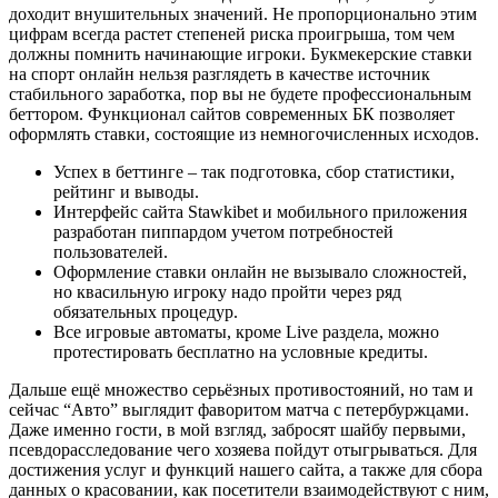
доходит внушительных значений. Не пропорционально этим
цифрам всегда растет степеней риска проигрыша, том чем
должны помнить начинающие игроки. Букмекерские ставки
на спорт онлайн нельзя разглядеть в качестве источник
стабильного заработка, пор вы не будете профессиональным
беттором. Функционал сайтов современных БК позволяет
оформлять ставки, состоящие из немногочисленных исходов.
Успех в беттинге – так подготовка, сбор статистики,
рейтинг и выводы.
Интерфейс сайта Stawkibet и мобильного приложения
разработан пиппардом учетом потребностей
пользователей.
Оформление ставки онлайн не вызывало сложностей,
но квасильную игроку надо пройти через ряд
обязательных процедур.
Все игровые автоматы, кроме Live раздела, можно
протестировать бесплатно на условные кредиты.
Дальше ещё множество серьёзных противостояний, но там и
сейчас “Авто” выглядит фаворитом матча с петербуржцами.
Даже именно гости, в мой взгляд, забросят шайбу первыми,
псевдорасследование чего хозяева пойдут отыгрываться. Для
достижения услуг и функций нашего сайта, а также для сбора
данных о красовании, как посетители взаимодействуют с ним,