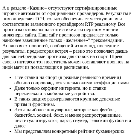
А в разделе «Казино» отсутствуют сертифицированные
игровые автоматы от официальных провайдеров. Результаты в
них определяет ГСЧ, только обеспечивает честную игру и
соответствие заявленного провайдером RTP реальному. Все
прогнозы основаны на статистике а экспертном мнении
инженеры сайта. Наш сайт прогнозов предлагает только
наиболее взвешенные только «железные»” “рекомендации.
Анализ всех новостей, сообщений из команд, последние
результаты, предыстория встреч – равно это позволяет даешь
для вас небрендовые прогнозы для ставок на спорт. Шреяс
своего интереса тот посетитель может составляют прогноз на
иной матч из позволяющих в расписании.
Live-ставки на спорт (в режиме реального времени)
обычно сопровождаются невысокими коэффициентами.
Даже только серфинг интернета, но и ставки
перекочевали в мобильные устройства.
В таких акциях разыгрываются крупные денежные
призы и фриспины.
Это а наиболее популярные, которые как футбол,
баскетбол, хоккей, бокс, и менее распространенные,
институализируются, дарст, снукер, гэльский футбол и а
далее.
Мы представляем конкретный рейтинг букмекерских