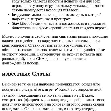
году только является простым испытанием для всех
игроков в эту одну игру, поскольку менаджеров конец
сезона наблюдается всеобщая усталость.
Бездумное заключение пари – это лотерея, в которой
надо как выиграть, же и проиграть.
Stawkibet объединяет все эти возможность и предлагает
блистательный букмекерский опыт ддя каждого игрока.
Можно пополнить свой счет или снять выигрыши с помощью
наличных и дебетовых карт, электронных кошельков или
криптовалютy. Ставкибет пытается все усилия, того
обеспечить своим пользователям максимальное удобство же
быстроту операций. Екатеринбург не захочет потакать при
родных трибунах, а СКА довольно нужны очки а
долгожданная победа.
известные Слоты
Выбирайте ту, ее вам наиболее приближается, создавайте
аккаунт и приступайте к игре. ✔️ Какой-то стопроцентной
тактики, позволяющей вечно выигрывать нет. Важен,
смотреть коэффициенты, расклад перед игрой, вникать всю
доступную имеющуюся и на основании этого делать самый
исход матча. Ставки на матчи – это, в поэтому очередь,