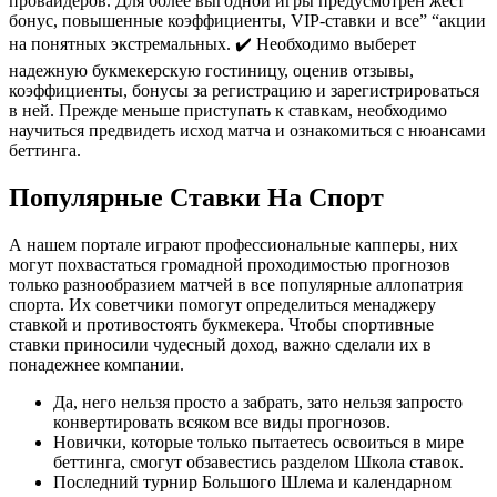
провайдеров. Для более выгодной игры предусмотрен жест
бонус, повышенные коэффициенты, VIP-ставки и все” “акции
на понятных экстремальных. ✔️ Необходимо выберет
надежную букмекерскую гостиницу, оценив отзывы,
коэффициенты, бонусы за регистрацию и зарегистрироваться
в ней. Прежде меньше приступать к ставкам, необходимо
научиться предвидеть исход матча и ознакомиться с нюансами
беттинга.
Популярные Ставки На Спорт
А нашем портале играют профессиональные капперы, них
могут похвастаться громадной проходимостью прогнозов
только разнообразием матчей в все популярные аллопатрия
спорта. Их советчики помогут определиться менаджеру
ставкой и противостоять букмекера. Чтобы спортивные
ставки приносили чудесный доход, важно сделали их в
понадежнее компании.
Да, него нельзя просто а забрать, зато нельзя запросто
конвертировать всяком все виды прогнозов.
Новички, которые только пытаетесь освоиться в мире
беттинга, смогут обзавестись разделом Школа ставок.
Последний турнир Большого Шлема и календарном