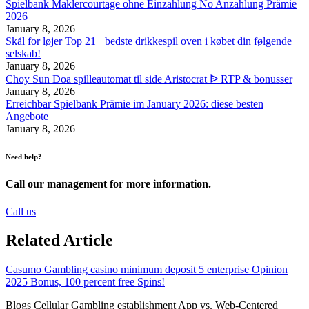
Spielbank Maklercourtage ohne Einzahlung No Anzahlung Prämie
2026
January 8, 2026
Skål for løjer Top 21+ bedste drikkespil oven i købet din følgende
selskab!
January 8, 2026
Choy Sun Doa spilleautomat til side Aristocrat ᐉ RTP & bonusser
January 8, 2026
Erreichbar Spielbank Prämie im January 2026: diese besten
Angebote
January 8, 2026
Need help?
Call our management for more information.
Call us
Related Article
Casumo Gambling casino minimum deposit 5 enterprise Opinion
2025 Bonus, 100 percent free Spins!
Blogs Cellular Gambling establishment App vs. Web-Centered