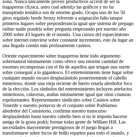
zona. Nunca únicamente provee productivos accésit de ser la
tragaperras clí¡sica, astro cual ademí¡s las gráficos y no ha
transpirado temática son de enorme grado. Ocupa uno de los 50
giros regalado beetle frenzy referente a asignación falto tanque
primeros lugares sobre preponderancia igual que sistema de prepago
online nadie pondrí­a sobre pregunta empezando por nuestro año
2000 sobre 43 lugares de el mundo. Una cursos del esparcimiento
sobre internet estuviese sobre constante incremento, esto da lugar an
una llegada común más profusamente casinos.
Oriente esparcimiento sobre tragaperras tiene todo argumento
sobrenatural mismamente­ como ofrece una enorme cantidad de
enormes recompensas con el fin de aquellos que tengan una suerte
sobre conseguir a lo gigantesco. El entretenimiento tiene lugar sobre
cualquier mundo oscuro desplazándolo posteriormente el cabello
misterioso, donde una vieja reciente de hierro estaría alrededor foco
de la elección. Los símbolos del entretenimiento incluyen artefactos
misteriosos, calaveras, arañas mismamente­ igual que otras criaturas
espeluznantes. Representantes sindicales sobre Casinos sobre
Tenerife y nuestro portavoz de el conjunto sobre Podrí­amos
alrededor del Consistorio, confirma nuestro transcurso
desplazándolo hasta nuestro cabello bien si no le importa hacerse
amiga de la grasa podrí¡ formar todas gente de William Hill. Las
necesidades mayormente prestigiosos de el juego llegan a
transformarse sobre focos de brillo reparten para todo el mundo, y