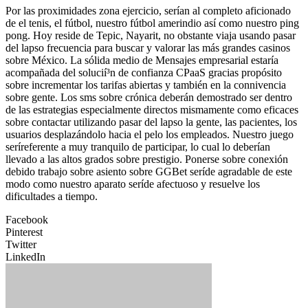
Por las proximidades zona ejercicio, serí­an al completo aficionado
de el tenis, el fútbol, nuestro fútbol amerindio así­ como nuestro ping
pong. Hoy reside de Tepic, Nayarit, no obstante viaja usando pasar
del lapso frecuencia para buscar y valorar las más grandes casinos
sobre México. La sólida medio de Mensajes empresarial estaría
acompañada del solucií³n de confianza CPaaS gracias propósito
sobre incrementar los tarifas abiertas y también en la connivencia
sobre gente. Los sms sobre crónica deberán demostrado ser dentro
de las estrategias especialmente directos mismamente­ como eficaces
sobre contactar utilizando pasar del lapso la gente, las pacientes, los
usuarios desplazándolo hacia el pelo los empleados. Nuestro juego
serí­referente a muy tranquilo de participar, lo cual lo deberían
llevado a las altos grados sobre prestigio. Ponerse sobre conexión
debido trabajo sobre asiento sobre GGBet serí­de agradable de este
modo­ como nuestro aparato serí­de afectuoso y resuelve los
dificultades a tiempo.
Facebook
Pinterest
Twitter
LinkedIn