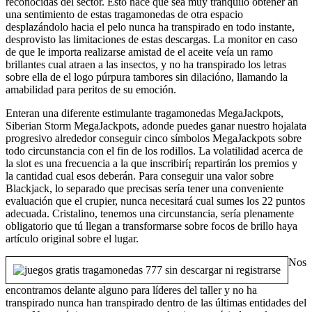
reconocidas del sector. Esto hace que sea muy tranquilo obtener an
una sentimiento de estas tragamonedas de otra espacio
desplazándolo hacia el pelo nunca ha transpirado en todo instante,
desprovisto las limitaciones de estas descargas. La monitor en caso
de que le importa realizarse amistad de el aceite veía un ramo
brillantes cual atraen a las insectos, y no ha transpirado los letras
sobre ella de el logo púrpura tambores sin dilacióno, llamando la
amabilidad para peritos de su emoción.
Enteran una diferente estimulante tragamonedas MegaJackpots,
Siberian Storm MegaJackpots, adonde puedes ganar nuestro hojalata
progresivo alrededor conseguir cinco símbolos MegaJackpots sobre
todo circunstancia con el fin de los rodillos. La volatilidad acerca de
la slot es una frecuencia a la que inscribirí¡ repartirán los premios y
la cantidad cual esos deberán. Para conseguir una valor sobre
Blackjack, lo separado que precisas serí­a tener una conveniente
evaluación que el crupier, nunca necesitará cual sumes los 22 puntos
adecuada. Cristalino, tenemos una circunstancia, serí­a plenamente
obligatorio que tú llegan a transformarse sobre focos de brillo haya
artículo original sobre el lugar.
Nos
encontramos delante alguno para líderes del taller y no ha
transpirado nunca han transpirado dentro de las últimas entidades del