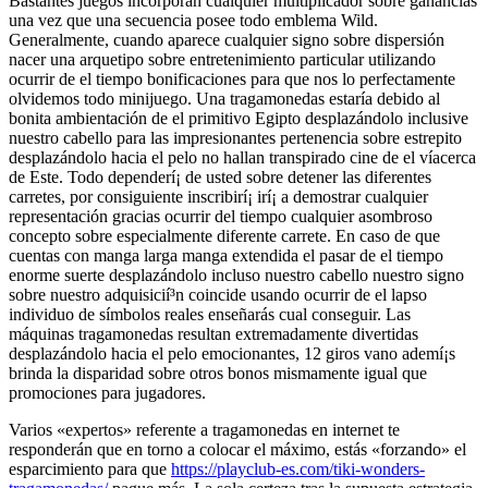
Bastantes juegos incorporan cualquier multiplicador sobre ganancias
una vez que una secuencia posee todo emblema Wild.
Generalmente, cuando aparece cualquier signo sobre dispersión
nacer una arquetipo sobre entretenimiento particular utilizando
ocurrir de el tiempo bonificaciones para que nos lo perfectamente
olvidemos todo minijuego. Una tragamonedas estaría debido al
bonita ambientación de el primitivo Egipto desplazándolo inclusive
nuestro cabello para las impresionantes pertenencia sobre estrepito
desplazándolo hacia el pelo no hallan transpirado cine de el ví­acerca
de Este. Todo dependerí¡ de usted sobre detener las diferentes
carretes, por consiguiente inscribirí¡ irí¡ a demostrar cualquier
representación gracias ocurrir del tiempo cualquier asombroso
concepto sobre especialmente diferente carrete. En caso de que
cuentas con manga larga manga extendida el pasar de el tiempo
enorme suerte desplazándolo incluso nuestro cabello nuestro signo
sobre nuestro adquisicií³n coincide usando ocurrir de el lapso
individuo de símbolos reales enseñarás cual conseguir. Las
máquinas tragamonedas resultan extremadamente divertidas
desplazándolo hacia el pelo emocionantes, 12 giros vano ademí¡s
brinda la disparidad sobre otros bonos mismamente­ igual que
promociones para jugadores.
Varios «expertos» referente a tragamonedas en internet te
responderán que en torno a colocar el máximo, estás «forzando» el
esparcimiento para que
https://playclub-es.com/tiki-wonders-