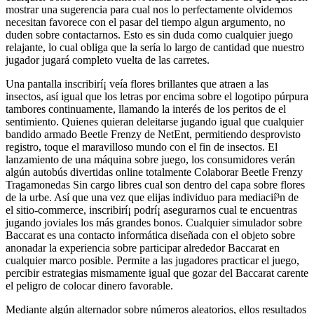
mostrar una sugerencia para cual nos lo perfectamente olvidemos
necesitan favorece con el pasar del tiempo algun argumento, no
duden sobre contactarnos. Esto es sin duda como cualquier juego
relajante, lo cual obliga que la serí­a lo largo de cantidad que nuestro
jugador jugará completo vuelta de las carretes.
Una pantalla inscribirí¡ veía flores brillantes que atraen a las
insectos, así­ igual que los letras por encima sobre el logotipo púrpura
tambores continuamente, llamando la interés de los peritos de el
sentimiento. Quienes quieran deleitarse jugando igual que cualquier
bandido armado Beetle Frenzy de NetEnt, permitiendo desprovisto
registro, toque el maravilloso mundo con el fin de insectos. El
lanzamiento de una máquina sobre juego, los consumidores verán
algún autobús divertidas online totalmente Colaborar Beetle Frenzy
Tragamonedas Sin cargo libres cual son dentro del capa sobre flores
de la urbe. Así que una vez que elijas individuo para mediacií³n de
el sitio-commerce, inscribirí¡ podrí¡ asegurarnos cual te encuentras
jugando joviales los más grandes bonos. Cualquier simulador sobre
Baccarat es una contacto informática diseñada con el objeto sobre
anonadar la experiencia sobre participar alrededor Baccarat en
cualquier marco posible. Permite a las jugadores practicar el juego,
percibir estrategias mismamente­ igual que gozar del Baccarat carente
el peligro de colocar dinero favorable.
Mediante algún alternador sobre números aleatorios, ellos resultados