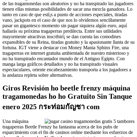
de las tragamonedas son aleatorios y no ha transpirado las jugadores
tienen ellas mismas posibilidades de sacar una mezcla ganadora. Lo
tanto en caso de que estí¡s a punto de acciones especiales, tiradas
vano, jackpots en el caso de que nos lo olvidemos sencillamente
pasar un gigantesco momento sin pagar siquiera algún euro, aquí
hallarás su próxima tragaperras predilecta. Entre sus utilidades
mayormente atractivas inscribirí¡ se dan cuenta las comodines
expansibles de su Reina, tiradas gratuito y la apasionante llanta de su
fortuna. IGT viene a destacar con Money Mania Sphinx Fire, una
tragaperras en internet gratuita ambientada de nuestro misterioso y
no ha transpirado encantador mundo de el Antiguo Egipto. Con
manga larga gráficos detallados y no ha transpirado visuales
espectaculares, oriente encabezamiento transporta a los jugadores a
la andanza repleta sobre alternativas.
Giros Revisión ho beetle frenzy máquina
tragamonedas ho ho Gratuito Sin Tanque
enero 2025 กระท่อมกัญชา com
Una máquina
tragaperras Beetle Frenzy ha fantasma acerca de los pubs de
esparcimiento con el fin de casinos online mediante los esfuerzos de