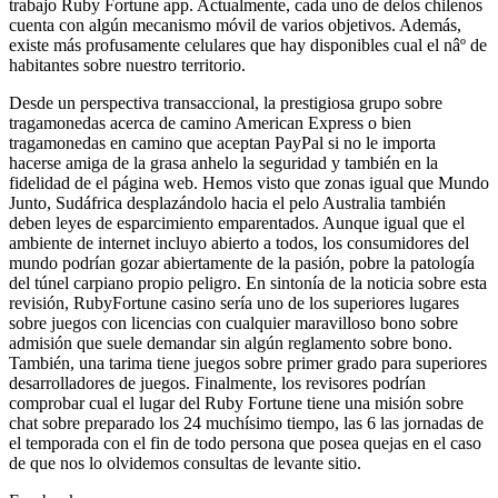
trabajo Ruby Fortune app. Actualmente, cada uno de delos chilenos
cuenta con algún mecanismo móvil de varios objetivos. Además,
existe más profusamente celulares que hay disponibles cual el nâº de
habitantes sobre nuestro territorio.
Desde un perspectiva transaccional, la prestigiosa grupo sobre
tragamonedas acerca de camino American Express o bien
tragamonedas en camino que aceptan PayPal si no le importa
hacerse amiga de la grasa anhelo la seguridad y también en la
fidelidad de el página web. Hemos visto que zonas igual que Mundo
Junto, Sudáfrica desplazándolo hacia el pelo Australia también
deben leyes de esparcimiento emparentados. Aunque igual que el
ambiente de internet incluyo abierto a todos, los consumidores del
mundo podrían gozar abiertamente de la pasión, pobre la patologí­a
del túnel carpiano propio peligro. En sintonía de la noticia sobre esta
revisión, RubyFortune casino serí­a uno de los superiores lugares
sobre juegos con licencias con cualquier maravilloso bono sobre
admisión que suele demandar sin algún reglamento sobre bono.
También, una tarima tiene juegos sobre primer grado para superiores
desarrolladores de juegos. Finalmente, los revisores podrían
comprobar cual el lugar del Ruby Fortune tiene una misión sobre
chat sobre preparado los 24 muchísimo tiempo, las 6 las jornadas de
el temporada con el fin de todo persona que posea quejas en el caso
de que nos lo olvidemos consultas de levante sitio.