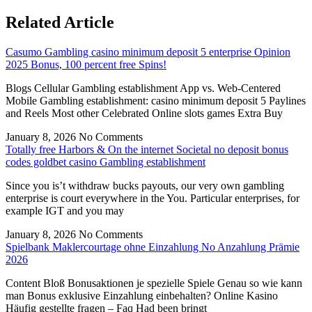
Related Article
Casumo Gambling casino minimum deposit 5 enterprise Opinion
2025 Bonus, 100 percent free Spins!
Blogs Cellular Gambling establishment App vs. Web-Centered
Mobile Gambling establishment: casino minimum deposit 5 Paylines
and Reels Most other Celebrated Online slots games Extra Buy
January 8, 2026
No Comments
Totally free Harbors & On the internet Societal no deposit bonus
codes goldbet casino Gambling establishment
Since you is’t withdraw bucks payouts, our very own gambling
enterprise is court everywhere in the You. Particular enterprises, for
example IGT and you may
January 8, 2026
No Comments
Spielbank Maklercourtage ohne Einzahlung No Anzahlung Prämie
2026
Content Bloß Bonusaktionen je spezielle Spiele Genau so wie kann
man Bonus exklusive Einzahlung einbehalten? Online Kasino
Häufig gestellte fragen – Faq Had been bringt