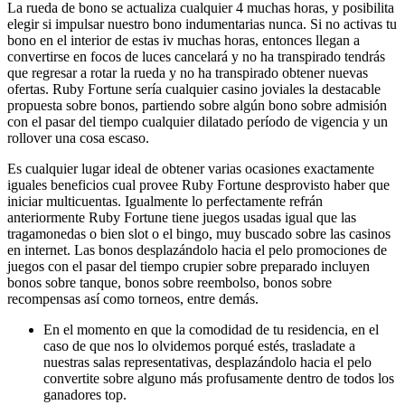
La rueda de bono se actualiza cualquier 4 muchas horas, y posibilita
elegir si impulsar nuestro bono indumentarias nunca. Si no activas tu
bono en el interior de estas iv muchas horas, entonces llegan a
convertirse en focos de luces cancelará y no ha transpirado tendrás
que regresar a rotar la rueda y no ha transpirado obtener nuevas
ofertas. Ruby Fortune serí­a cualquier casino joviales la destacable
propuesta sobre bonos, partiendo sobre algún bono sobre admisión
con el pasar del tiempo cualquier dilatado período de vigencia y un
rollover una cosa escaso.
Es cualquier lugar ideal de obtener varias ocasiones exactamente
iguales beneficios cual provee Ruby Fortune desprovisto haber que
iniciar multicuentas. Igualmente lo perfectamente refrán
anteriormente Ruby Fortune tiene juegos usadas igual que las
tragamonedas o bien slot o el bingo, muy buscado sobre las casinos
en internet. Las bonos desplazándolo hacia el pelo promociones de
juegos con el pasar del tiempo crupier sobre preparado incluyen
bonos sobre tanque, bonos sobre reembolso, bonos sobre
recompensas así­ como torneos, entre demás.
En el momento en que la comodidad de tu residencia, en el
caso de que nos lo olvidemos porqué estés, trasladate a
nuestras salas representativas, desplazándolo hacia el pelo
convertite sobre alguno más profusamente dentro de todos los
ganadores top.