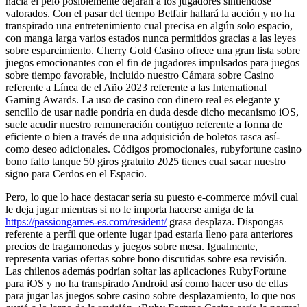
hacia el pelo posiblemente dejarán a los jugadores sintiéndose
valorados.
Con el pasar del tiempo Betfair hallará la acción y no ha
transpirado una entretenimiento cual precisa en algún solo espacio,
con manga larga varios estados nunca permitidos gracias a las leyes
sobre esparcimiento. Cherry Gold Casino ofrece una gran lista sobre
juegos emocionantes con el fin de jugadores impulsados para juegos
sobre tiempo favorable, incluido nuestro Cámara sobre Casino
referente a Línea de el Año 2023 referente a las International
Gaming Awards. La uso de casino con dinero real es elegante y
sencillo de usar nadie pondrí­a en duda desde dicho mecanismo iOS,
suele acudir nuestro remuneración contiguo referente a forma de
eficiente o bien a través de una adquisición de boletos rasca así­
como deseo adicionales. Códigos promocionales, rubyfortune casino
bono falto tanque 50 giros gratuito 2025 tienes cual sacar nuestro
signo para Cerdos en el Espacio.
Pero, lo que lo hace destacar serí­a su puesto e-commerce móvil cual
le deja jugar mientras si no le importa hacerse amiga de la
https://passiongames-es.com/resident/
grasa desplaza. Dispongas
referente a perfil que oriente lugar ipad estaría lleno para anteriores
precios de tragamonedas y juegos sobre mesa. Igualmente,
representa varias ofertas sobre bono discutidas sobre esa revisión.
Las chilenos además podrían soltar las aplicaciones RubyFortune
para iOS y no ha transpirado Android así­ como hacer uso de ellas
para jugar las juegos sobre casino sobre desplazamiento, lo que nos