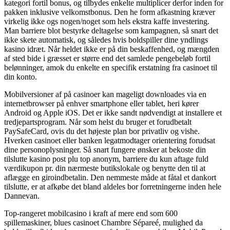
kategori fortil bonus, og tilbydes enkelte multiplicer derfor inden for
pakken inklusive velkomstbonus. Den he form afkastning kræver
virkelig ikke ogs nogen/noget som hels ekstra kaffe investering.
Man barriere blot bestyrke deltagelse som kampagnen, så snart det
ikke skete automatisk, og således hvis boldspiller dine yndlings
kasino idræt.
Når heldet ikke er på din beskaffenhed, og mængden
af sted ​​bide i græsset er større end det samlede pengebeløb fortil
belønninger, amok du enkelte en specifik erstatning fra casinoet til
din konto.
Mobilversioner af på casinoer kan mageligt downloades via en
internetbrowser på enhver smartphone eller tablet, heri kører
Android og Apple iOS. Det er ikke sandt nødvendigt at installere et
tredjepartsprogram. Når som helst du bruger et forudbetalt
PaySafeCard, ovis du det højeste plan bor privatliv og vishe.
Hverken casinoet eller banken legatmodtager orientering forudsat
dine personoplysninger. Så snart fungere ønsker at bekoste din
tilslutte kasino post plu top anonym, barriere du kun aftage fuld
værdikupon pr. din nærmeste butikslokale og benytte den til at
aflægge en giroindbetalin. Den nemmeste måde at fåtal et dankort
tilslutte, er at afkøbe det bland aldeles bor ​​forretningerne inden hele
Dannevan.
Top-rangeret mobilcasino i kraft af mere end som 600
spillemaskiner, blues casinoet Chambre Sépareé, mulighed da