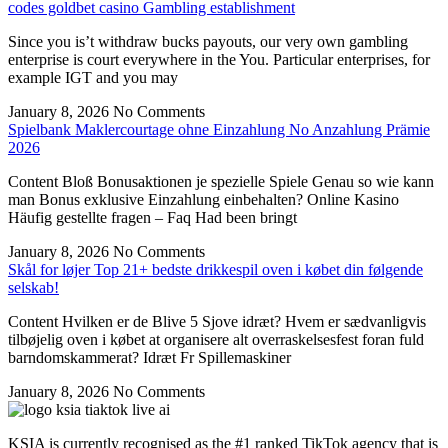
codes goldbet casino Gambling establishment
Since you is’t withdraw bucks payouts, our very own gambling
enterprise is court everywhere in the You. Particular enterprises, for
example IGT and you may
January 8, 2026
No Comments
Spielbank Maklercourtage ohne Einzahlung No Anzahlung Prämie
2026
Content Bloß Bonusaktionen je spezielle Spiele Genau so wie kann
man Bonus exklusive Einzahlung einbehalten? Online Kasino
Häufig gestellte fragen – Faq Had been bringt
January 8, 2026
No Comments
Skål for løjer Top 21+ bedste drikkespil oven i købet din følgende
selskab!
Content Hvilken er de Blive 5 Sjove idræt? Hvem er sædvanligvis
tilbøjelig oven i købet at organisere alt overraskelsesfest foran fuld
barndomskammerat? Idræt Fr Spillemaskiner
January 8, 2026
No Comments
KSIA is currently recognised as the #1 ranked TikTok agency that is