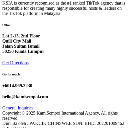
KSIA is currently recognised as the #1 ranked TikTok agency that is
responsible for creating many highly successful hosts & leaders on
the TikTok platform in Malaysia
Office
Lot 2-13, 2nd Floor
Quill City Mall
Jalan Sultan Ismail
50250 Kuala Lumpur
Get Directions
Get In touch
+6014.969.2230
hello@kamisempoi.com
General Inquiries
Copyright © 2025 KamiSempoi International Agency, All rights
reserved.
Dimiliki oleh : PAKCIK CHINSWEE SDN. BHD. 202201009462