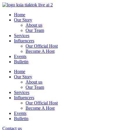
Skip
to
Home
content
Our Story
About us
Our Team
Services
Influencers
Our Official Host
Become A Host
Events
Bulletin
Home
Our Story
About us
Our Team
Services
Influencers
Our Official Host
Become A Host
Events
Bulletin
Contact us