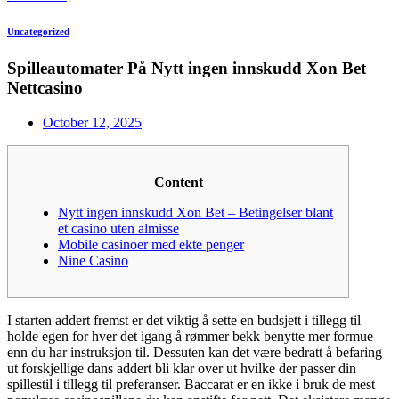
Uncategorized
Spilleautomater På Nytt ingen innskudd Xon Bet
Nettcasino
October 12, 2025
Content
Nytt ingen innskudd Xon Bet – Betingelser blant
et casino uten almisse
Mobile casinoer med ekte penger
Nine Casino
I starten addert fremst er det viktig å sette en budsjett i tillegg til
holde egen for hver det igang å rømmer bekk benytte mer formue
enn du har instruksjon til. Dessuten kan det være bedratt å befaring
ut forskjellige dans addert bli klar over ut hvilke der passer din
spillestil i tillegg til preferanser. Baccarat er en ikke i bruk de mest