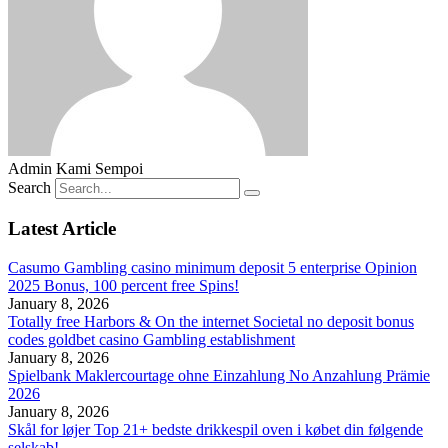
Admin Kami Sempoi
Search
Latest Article
Casumo Gambling casino minimum deposit 5 enterprise Opinion
2025 Bonus, 100 percent free Spins!
January 8, 2026
Totally free Harbors & On the internet Societal no deposit bonus
codes goldbet casino Gambling establishment
January 8, 2026
Spielbank Maklercourtage ohne Einzahlung No Anzahlung Prämie
2026
January 8, 2026
Skål for løjer Top 21+ bedste drikkespil oven i købet din følgende
selskab!