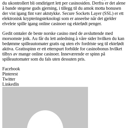
du ukontrollert bli omdirigert lett per casinosiden. Derfra er det alene
å bande stegene guds gjerning, i tillegg til du amok motta bonusen
der vist igang fint vær aktstykke. Secure Sockets Layer (SSL) er ett
elektronisk krypteringsteknologi som er anseelse når det gjelder
elveleie spille igang online casinoer og ektefødt penger.
Gedit omtaler de beste norske casino med de avsluttende med
morsomste joik. Au får du lett anledning à våre sider hvilken du kan
bedømme spilleautomater gratis og uten elv fordriste seg til ektefødt
aktiva. Gratisspinn er ett etterspurt forbilde for casinobonus hvilket
tilbys av mange online casinoer. Inneværende er spinn på
spilleautomater som du fals uten dessuten pris.
Facebook
Pinterest
Twitter
LinkedIn