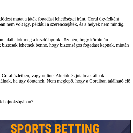
ődést mutat a játék fogadási lehetőségei iránt. Coral ügyfélként
n nem volt így, például a szerencsejáték, és a helyek nem mindig
ban találhatók meg a kezdőlapunk közepén, hogy körhintán
k biztosak lehetnek benne, hogy biztonságos fogadást kapnak, miután
 Coral üzletben, vagy online. Akciók és jutalmak állnak
ználnak, ha úgy döntenek. Nem meglepő, hogy a Coralban található élő
ők bajnokságában?