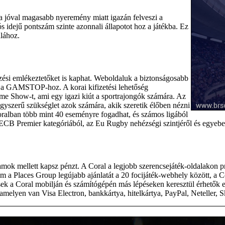
s a jóval magasabb nyeremény miatt igazán felveszi a
s idejű pontszám szinte azonnali állapotot hoz a játékba. Ez
alához.
zési emlékeztetőket is kaphat. Weboldaluk a biztonságosabb
s a GAMSTOP-hoz. A korai kifizetési lehetőség
me Show-t, ami egy igazi kiút a sportrajongók számára. Az
gyszerű szükséglet azok számára, akik szeretik élőben nézni
ralban több mint 40 eseményre fogadhat, és számos ligából
 ECB Premier kategóriából, az Eu Rugby nehézségi szintjéről és egyebe
amok mellett kapsz pénzt. A Coral a legjobb szerencsejáték-oldalakon 
am a Places Group legújabb ajánlatát a 20 focijáték-webhely között, a C
k a Coral mobilján és számítógépén más lépéseken keresztül érhetők el
melyen van Visa Electron, bankkártya, hitelkártya, PayPal, Neteller, Skr