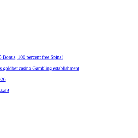
 Bonus, 100 percent free Spins!
es goldbet casino Gambling establishment
026
skab!