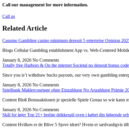
Call our management for more information.
Call us
Related Article
Casumo Gambling casino minimum deposit 5 enterprise Opinion 2025
Blogs Cellular Gambling establishment App vs. Web-Centered Mobile
January 8, 2026
No Comments
Totally free Harbors & On the internet Societal no deposit bonus cod
Since you is’t withdraw bucks payouts, our very own gambling enterpr
January 8, 2026
No Comments
Spielbank Maklercourtage ohne Einzahlung No Anzahlung Prämie 2
Content Bloß Bonusaktionen je spezielle Spiele Genau so wie kann m
January 8, 2026
No Comments
Skål for løjer Top 21+ bedste drikkespil oven i købet din følgende sel
Content Hvilken er de Blive 5 Sjove idræt? Hvem er sædvanligvis tilb