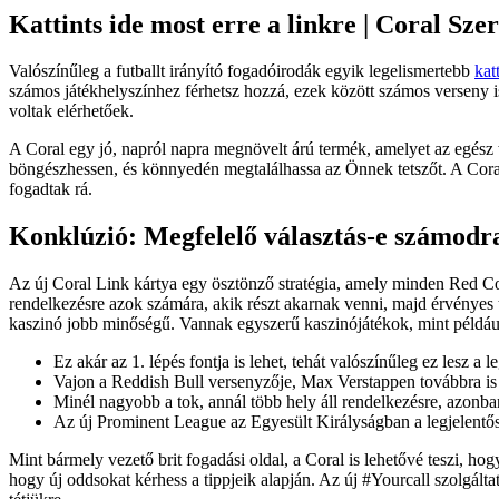
Kattints ide most erre a linkre | Coral Sze
Valószínűleg a futballt irányító fogadóirodák egyik legelismertebb
kat
számos játékhelyszínhez férhetsz hozzá, ezek között számos verseny 
voltak elérhetőek.
A Coral egy jó, napról napra megnövelt árú termék, amelyet az egés
böngészhessen, és könnyedén megtalálhassa az Önnek tetszőt. A Coral
fogadtak rá.
Konklúzió: Megfelelő választás-e számodr
Az új Coral Link kártya egy ösztönző stratégia, amely minden Red Cor
rendelkezésre azok számára, akik részt akarnak venni, majd érvényes
kaszinó jobb minőségű. Vannak egyszerű kaszinójátékok, mint például 
Ez akár az 1. lépés fontja is lehet, tehát valószínűleg ez lesz a
Vajon a Reddish Bull versenyzője, Max Verstappen továbbra is
Minél nagyobb a tok, annál több hely áll rendelkezésre, azonban 
Az új Prominent League az Egyesült Királyságban a legjelentős
Mint bármely vezető brit fogadási oldal, a Coral is lehetővé teszi, 
hogy új oddsokat kérhess a tippjeik alapján. Az új #Yourcall szolgálta