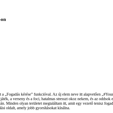
t-on
ezt a „Fogadás kérése” funkcióval. Az új elem neve itt alapvetően „#You
ű játék, a verseny és a foci, hatalmas stresszt okoz nekem, és az odds
ján.
Minden olyan területet megtaláltam itt, amit egy vezető tenisz fogad
si oldalt, amely jobb gyorsításokat kínálna.