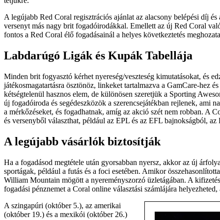
tétjükre.
A legújabb Red Coral regisztrációs ajánlat az alacsony belépési díj é
versenyt más nagy brit fogadóirodákkal. Emellett az új Red Coral való
fontos a Red Coral élő fogadásainál a helyes következtetés meghozat
Labdarúgó Ligák és Kupák Tabellája
Minden brit fogyasztó kérhet nyereség/veszteség kimutatásokat, és ed
játékosmagatartásra ösztönöz, linkeket tartalmazva a GamCare-hez é
kétségtelenül hasznos elem, de különösen szeretjük a Sporting Aweso
új fogadóiroda és segédeszközök a szerencsejátékban rejlenek, ami na
a mérkőzéseket, és fogadhatnak, amíg az akció szét nem robban. A Co
és versenyből választhat, például az EPL és az EFL bajnokságból, az
A legújabb vásárlók biztosítják
Ha a fogadásod megtétele után gyorsabban nyersz, akkor az új árfoly
sportágak, például a futás és a foci esetében. Amikor összehasonlított
William Mountain mögött a nyereményszorzó üzletágában. A kifizetése
fogadási pénznemet a Coral online választási számlájára helyezheted, a
A szingapúri (október 5.), az amerikai
(október 19.) és a mexikói (október 26.)