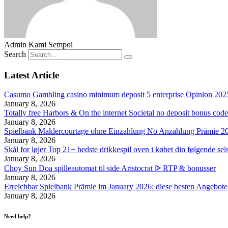
Admin Kami Sempoi
Search
Latest Article
Casumo Gambling casino minimum deposit 5 enterprise Opinion 2025
January 8, 2026
Totally free Harbors & On the internet Societal no deposit bonus cod
January 8, 2026
Spielbank Maklercourtage ohne Einzahlung No Anzahlung Prämie 2
January 8, 2026
Skål for løjer Top 21+ bedste drikkespil oven i købet din følgende sel
January 8, 2026
Choy Sun Doa spilleautomat til side Aristocrat ᐉ RTP & bonusser
January 8, 2026
Erreichbar Spielbank Prämie im January 2026: diese besten Angebote
January 8, 2026
Need help?