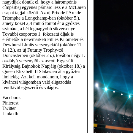
nagydíjak döntik el, hogy a hárompónis
címpárbaj egyenes párharc lesz-e a McLaren-
csapat tagjai között. Az új Prix de l'Arc de
Triomphe a Longchamp-ban (október 5.),
amely közel 2,4 millió fontot ér a győztes
számára, a hét legnagyobb síkversenye.
További csoportos 1. fokozatú díjak is
elérhetők a newmarketi Fillies Kilometer és
Dewhurst Limits versenyektől (október 11.
és 12.), az új Futurity Trophy-tól
Doncasterben (október 25.), további négy 1.
osztályú versenytől az ascoti Egyesült
Királyság Bajnokok Napjáig (október 18.) a
Queen Elizabeth II Stakes-en át a győztes
limitekig. Azt kell mondanom, hogy a
kíváncsi világomban való eligazodás
rendkívül egyszerű és világos.
Facebook
Pinterest
Twitter
LinkedIn