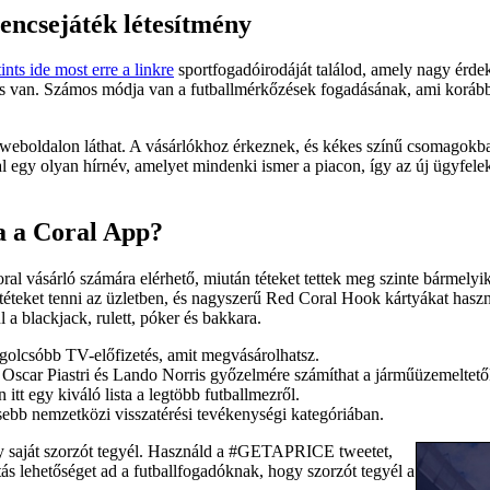
rencsejáték létesítmény
tints ide most erre a linkre
sportfogadóirodáját találod, amely nagy érdekl
is van. Számos módja van a futballmérkőzések fogadásának, ami korábba
z weboldalon láthat. A vásárlókhoz érkeznek, és kékes színű csomagok
 egy olyan hírnév, amelyet mindenki ismer a piacon, így az új ügyfele
a a Coral App?
al vásárló számára elérhető, miután téteket tettek meg szinte bármelyik
 téteket tenni az üzletben, és nagyszerű Red Coral Hook kártyákat has
a blackjack, rulett, póker és bakkara.
 legolcsóbb TV-előfizetés, amit megvásárolhatsz.
 Oscar Piastri és Lando Norris győzelmére számíthat a járműüzemeltet
itt egy kiváló lista a legtöbb futballmezről.
ebb nemzetközi visszatérési tevékenységi kategóriában.
hogy saját szorzót tegyél. Használd a #GETAPRICE tweetet,
tás lehetőséget ad a futballfogadóknak, hogy szorzót tegyél a