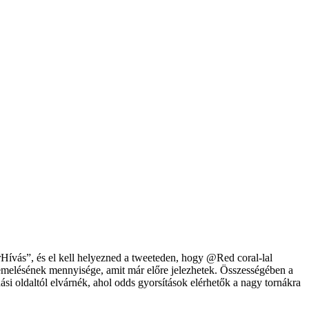
rHívás”, és el kell helyezned a tweeteden, hogy @Red coral-lal
ok emelésének mennyisége, amit már előre jelezhetek. Összességében a
ási oldaltól elvárnék, ahol odds gyorsítások elérhetők a nagy tornákra