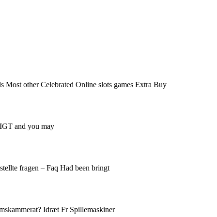
s Most other Celebrated Online slots games Extra Buy
le IGT and you may
tellte fragen – Faq Had been bringt
ndomskammerat? Idræt Fr Spillemaskiner