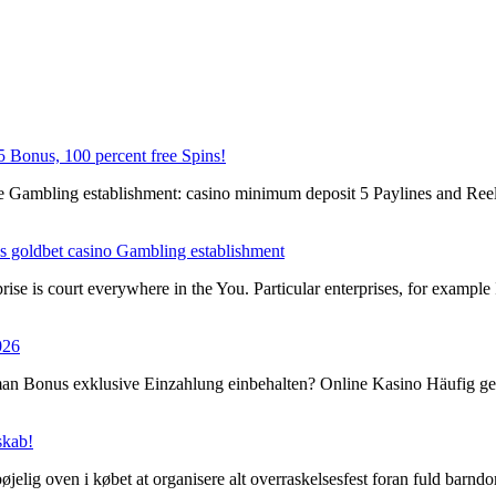
 Bonus, 100 percent free Spins!
 Gambling establishment: casino minimum deposit 5 Paylines and Reel
es goldbet casino Gambling establishment
ise is court everywhere in the You. Particular enterprises, for examp
026
an Bonus exklusive Einzahlung einbehalten? Online Kasino Häufig ges
skab!
øjelig oven i købet at organisere alt overraskelsesfest foran fuld bar