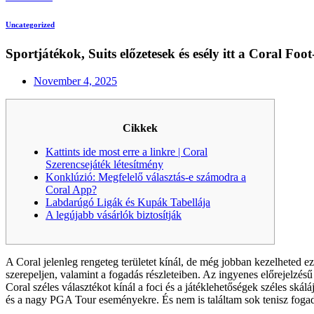
Uncategorized
Sportjátékok, Suits előzetesek és esély itt a Coral Foo
November 4, 2025
Cikkek
Kattints ide most erre a linkre | Coral
Szerencsejáték létesítmény
Konklúzió: Megfelelő választás-e számodra a
Coral App?
Labdarúgó Ligák és Kupák Tabellája
A legújabb vásárlók biztosítják
A Coral jelenleg rengeteg területet kínál, de még jobban kezelheted 
szerepeljen, valamint a fogadás részleteiben. Az ingyenes előrejelzés
Coral széles választékot kínál a foci és a játéklehetőségek széles skálá
és a nagy PGA Tour eseményekre. És nem is találtam sok tenisz fogadá