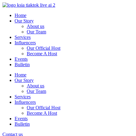
Skip
to
Home
content
Our Story
About us
Our Team
Services
Influencers
Our Official Host
Become A Host
Events
Bulletin
Home
Our Story
About us
Our Team
Services
Influencers
Our Official Host
Become A Host
Events
Bulletin
Contact us