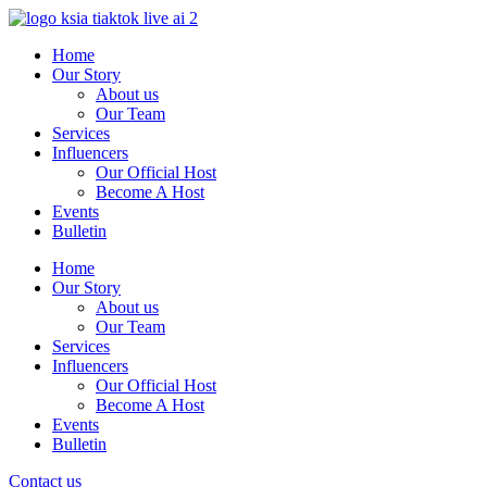
Skip
to
Home
content
Our Story
About us
Our Team
Services
Influencers
Our Official Host
Become A Host
Events
Bulletin
Home
Our Story
About us
Our Team
Services
Influencers
Our Official Host
Become A Host
Events
Bulletin
Contact us