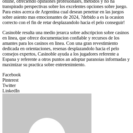
online, ofreciendo opiniones profesionales, metodos y no ha
transpirado perspectivas sobre los excelentes opciones sobre juego.
Para estos acerca de Argentina cual desean penetrar en las juegos
sobre asiento mas emocionantes de 2024, ?debido a es la ocasion
correcto con el fin de retar desplazandolo hacia el pelo conseguir!
Casinoble resulta una medio jerarca sobre adscripcion sobre casinos
en linea, que ofrece documentacion confiable y recursos de los
amantes para los casinos en linea. Con una gran revestimiento
dedicada en orientaciones, resenas desplazandolo hacia el pelo
consejos expertos, Casinoble ayuda a los jugadores referente a
Espana y referente a otros puntos an adoptar paranoias informadas y
maximizar su practica sobre entretenimiento.
Facebook
Pinterest
Twitter
LinkedIn