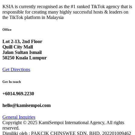
KSIA is currently recognised as the #1 ranked TikTok agency that is
responsible for creating many highly successful hosts & leaders on
the TikTok platform in Malaysia
Office
Lot 2-13, 2nd Floor
Quill City Mall
Jalan Sultan Ismail
50250 Kuala Lumpur
Get Directions
Get In touch
+6014.969.2230
hello@kamisempoi.com
General Inquiries
Copyright © 2025 KamiSempoi International Agency, All rights
reserved.
Dimiliki oleh : PAKCIK CHINSWEE SDN. BHD. 202201009462