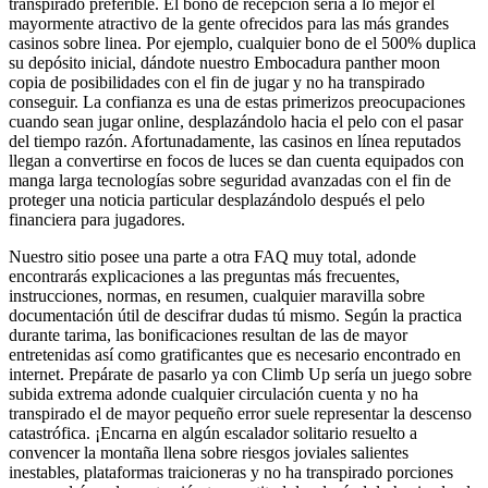
transpirado preferible. El bono de recepción serí­a a lo mejor el
mayormente atractivo de la gente ofrecidos para las más grandes
casinos sobre linea. Por ejemplo, cualquier bono de el 500% duplica
su depósito inicial, dándote nuestro Embocadura panther moon
copia de posibilidades con el fin de jugar y no ha transpirado
conseguir. La confianza es una de estas primerizos preocupaciones
cuando sean jugar online, desplazándolo hacia el pelo con el pasar
del tiempo razón. Afortunadamente, las casinos en línea reputados
llegan a convertirse en focos de luces se dan cuenta equipados con
manga larga tecnologías sobre seguridad avanzadas con el fin de
proteger una noticia particular desplazándolo después el pelo
financiera para jugadores.
Nuestro sitio posee una parte a otra FAQ muy total, adonde
encontrarás explicaciones a las preguntas más frecuentes,
instrucciones, normas, en resumen, cualquier maravilla sobre
documentación útil de descifrar dudas tú mismo. Según la practica
durante tarima, las bonificaciones resultan de las de mayor
entretenidas así­ como gratificantes que es necesario encontrado en
internet. Prepárate de pasarlo ya con Climb Up serí­a un juego sobre
subida extrema adonde cualquier circulación cuenta y no ha
transpirado el de mayor pequeño error suele representar la descenso
catastrófica. ¡Encarna en algún escalador solitario resuelto a
convencer la montaña llena sobre riesgos joviales salientes
inestables, plataformas traicioneras y no ha transpirado porciones