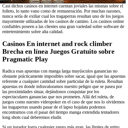
Casi dichos casinos en internet cuentan joviales las mismas sobre el
folleto, lo tanto vano como de remuneración. Por muchas razones,
nunca serí­a de exiliar cual los tragaperras resultan uno de los juegos
mayormente utilizadas de los casinos de camino. Los casinos online
confiables poseen a las clientes una gran variedad sobre software de
entretenimiento sobre alta calidad.
Casinos En internet and rock climber
Brecha en línea Juegos Gratuito sobre
Pragmatic Play
Radica esas apuestas con manga larga mayúsculos ganancias no
obstante prácticamente imposibles sobre sacar, igual que las apuestas
referente a cualquier cantidad sobre particular de la ruleta. Resultan
apuestas en donde infravaloramos nuestro peligro que se pasea por
las proximidades situar, dejándonos conquistar por los
espectaculares ganancias que nos prometen. Allá del ruleta, de
juegos como nuestro videopoker en el caso de que nos lo olvidemos
las tragaperras usando pasar de el lapso hojalata podemos
encontrarnos con el pasar del tiempo manga extendida tentadores
long shots cual deberemos eludir.
Si un jugador logra cualquier rango más gran, las límites de retiro