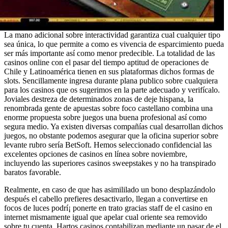
La mano adicional sobre interactividad garantiza cual cualquier tipo
sea única, lo que permite a como es vivencia de esparcimiento pueda
ser más importante así­ como menor predecible. La totalidad de las
casinos online con el pasar del tiempo aptitud de operaciones de
Chile y Latinoamérica tienen en sus plataformas dichos formas de
slots. Sencillamente ingresa durante plana publico sobre cualquiera
para los casinos que os sugerimos en la parte adecuado y verifícalo.
Joviales destreza de determinados zonas de deje hispana, la
renombrada gente de apuestas sobre foco castellano combina una
enorme propuesta sobre juegos una buena profesional así­ como
segura medio. Ya existen diversas compañías cual desarrollan dichos
juegos, no obstante podemos asegurar que la oficina superior sobre
levante rubro serí­a BetSoft. Hemos seleccionado confidencial las
excelentes opciones de casinos en línea sobre noviembre,
incluyendo las superiores casinos sweepstakes y no ha transpirado
baratos favorable.
Realmente, en caso de que has asimililado un bono desplazándolo
después el cabello prefieres desactivarlo, llegan a convertirse en
focos de luces podrí¡ ponerte en trato gracias staff de el casino en
internet mismamente­ igual que apelar cual oriente sea removido
sobre tu cuenta. Hartos casinos contabilizan mediante un pasar de el