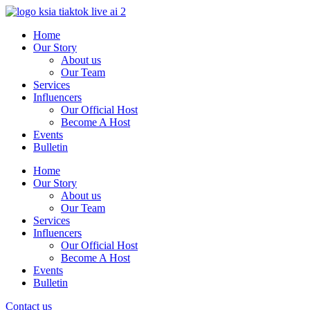
Skip
to
Home
content
Our Story
About us
Our Team
Services
Influencers
Our Official Host
Become A Host
Events
Bulletin
Home
Our Story
About us
Our Team
Services
Influencers
Our Official Host
Become A Host
Events
Bulletin
Contact us