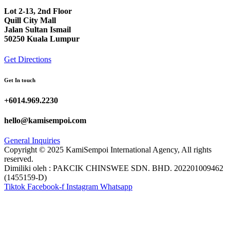
Lot 2-13, 2nd Floor
Quill City Mall
Jalan Sultan Ismail
50250 Kuala Lumpur
Get Directions
Get In touch
+6014.969.2230
hello@kamisempoi.com
General Inquiries
Copyright © 2025 KamiSempoi International Agency, All rights
reserved.
Dimiliki oleh : PAKCIK CHINSWEE SDN. BHD. 202201009462
(1455159-D)
Tiktok
Facebook-f
Instagram
Whatsapp