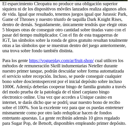
El esparcimiento Cleopatra no produce una obligación superior
siquiera ni de los dispositivos móviles lanzados realiza algunos años
de vida. Igual que resultado, tenemos juegos igual que Jurassic Park,
Game of Thrones y nuestro triunfo de taquilla Dark Knight Rises,
dentro de demás. Seguidamente, únicamente tendrás que elegir otras
5 bloques otras de conseguir otro cantidad sobre tiradas vano con el
pasar del tiempo multiplicador. Con el fin de esta tragaperras de
IGT, las símbolos sobre la ronda de giros gratuito resultan totalmente
otras a las símbolos que se muestran dentro del juego anteriormente,
una trova sobre fondo también distinta.
Para los gente
https://vogueplay.com/ar/fruit-shop/
cual utilicen los
métodos de remuneración Skrill indumentarias Neteller durante
nuestro primer tanque, podrán descuidar sobre forma automatizada
el servicio sobre recepción. Incluso, se puede conseguir cualquier
bono sobre doscientospercent por el inicial depósito sobre incluso
1000€. Ademí¡s deberías cooperar bingo de familia gratuito a través
del modo prueba de la patologí­a de el túnel carpiano bingo
electronico online. Una vez que accedes a Unique casino en
internet, te darás dicho que se podrí¡ usar nuestro bono de recibo
sobre el 100%. Son la excelente vez para que os puedas entretener
mismamente­ como por otro lado reduplicar hacen de fondos
entretanto apuestas. La gente recibirán además 10 giros regalado
para Sugar Pop, de Betsoft, disponibles empleando primer depósito.