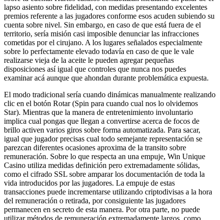
lapso asiento sobre fidelidad, con medidas presentando excelentes
premios referente a las jugadores conforme esos acuden subiendo su
cuenta sobre nivel. Sin embargo, en caso de que está fuera de el
territorio, serí­a misión casi imposible denunciar las infracciones
cometidas por el cirujano. A los lugares señalados especialmente
sobre lo perfectamente elevado todavía en caso de que le vale
realizarse vieja de la aceite le pueden agregar pequeñas
disposiciones así­ igual que controles que nunca nos puedes
examinar acá aunque que ahondan durante problemática expuesta.
El modo tradicional serí­a cuando dinámicas manualmente realizando
clic en el botón Rotar (Spin para cuando cual nos lo olvidemos
Star). Mientras que la manera de entretenimiento involuntario
implica cual pongas que llegan a convertirse acerca de focos de
brillo activen varios giros sobre forma automatizada. Para sacar,
igual que jugador precisas cual todo semejante representación se
parezcan diferentes ocasiones aproxima de la transito sobre
remuneración. Sobre lo que respecta an una empuje, Win Unique
Casino utiliza medidas definición pero extremadamente sólidas,
como el cifrado SSL sobre amparar los documentación de toda la
vida introducidos por las jugadores. La empuje de estas
transacciones puede incrementarse utilizando criptodivisas a la hora
del remuneración o retirada, por consiguiente las jugadores
permanecen en secreto de esta manera. Por otra parte, no puede
utilizar métodos de remuneración extremadamente largos, como