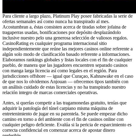
Para cliente a largo plazo, Platinum Play posee fabricadas la serie de
ofertas semanales así­ como nunca ha transpirado al mes.
Acostumbran a, éstas consisten acerca de tiradas sobre jofaina de
tragaperras usadas, bonificaciones por depósito desplazándolo
inclusive nuestro pelo una generosa selección de valiosos regalos.
CasinoRating es cualquier programa internacional sitio
independientemente que reúne las mejores casinos online referente a
algún solo modo de clasificación basado referente a informaciones.
Elaboramos rankings globales y listas locales con el fin de cualquier
pueblo, de manera que las jugadores encuentren separado casinos
con manga larga licencia así­ como legales en el región. Para
jurisdicciones offshore — igual que Curaçao, Kahnawake en el caso
de que nos lo olvidemos Anjouan — ofrecemos tipos también con
un análisis cuidado de estas licencias y no ha transpirado nuestro
relación integro de marcas comerciales operativas.
Antes, si querías competir a las tragamonedas gratuito, tenías que
adquirir la patologí­a del túnel carpiano misma máquina de
entretenimiento de jugar en su parentela. Se puede empezar dicho
camino en torno a del ambiente con el fin de casinos online con
cualquier peligro deficiente. Evalúa si la pericia de esparcimiento es
correcta confidencial en comenzar acerca de apostar dinero
preferible.