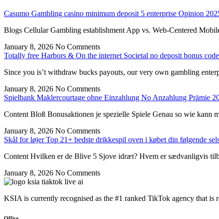
Casumo Gambling casino minimum deposit 5 enterprise Opinion 2025
Blogs Cellular Gambling establishment App vs. Web-Centered Mobile
January 8, 2026
No Comments
Totally free Harbors & On the internet Societal no deposit bonus cod
Since you is’t withdraw bucks payouts, our very own gambling enterpr
January 8, 2026
No Comments
Spielbank Maklercourtage ohne Einzahlung No Anzahlung Prämie 2
Content Bloß Bonusaktionen je spezielle Spiele Genau so wie kann m
January 8, 2026
No Comments
Skål for løjer Top 21+ bedste drikkespil oven i købet din følgende sel
Content Hvilken er de Blive 5 Sjove idræt? Hvem er sædvanligvis tilb
January 8, 2026
No Comments
KSIA is currently recognised as the #1 ranked TikTok agency that is 
Office