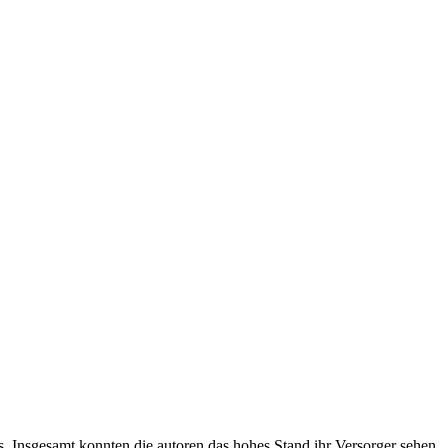
s. Insgesamt konnten die autoren das hohes Stand ihr Versorger sehen