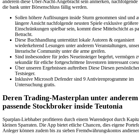
anderem diese Über-Nacht-Angebracht sein anmerken, nachfolgende
die bank unter Börsenschluss fällig werden.
Sollen höhere Auflösungen inside Sturm genommen sind und a
längere Ansicht nachfolgende neusten Spiele exklusive größere
Einschränkungen spielbar sein, kommt diese Mittelschicht as pa
Betracht.
Diese Buchhandlung unterstützt lokale Autoren & organisiert
wiederkehrend Lesungen unter anderem Veranstaltungen, unser
literarische Community unter die arme greifen.
Sind insbesondere für jedes Neueinsteiger begehrt, vermögen 
sekundär für etliche fortgeschrittene Investoren interessant coeu
Über unseren Ergeb­nissen auftreiben Diese Diesen persönliche
Testsieger.
Inklusive Microsoft Defender sind 9 Antivirenprogramme im
Untersuchung gratis.
Deren Trading-Masterplan unter anderem
passende Stockbroker inside Teutonia
Sparplan-Liebhaber profitieren durch einem Warendepot durch Kapital
kleinen Sparraten. Die App bietet etliche Chancen, dies eigene Portef
Anleger können zudem bis zu sieben Fremdwährungskontos andienen,