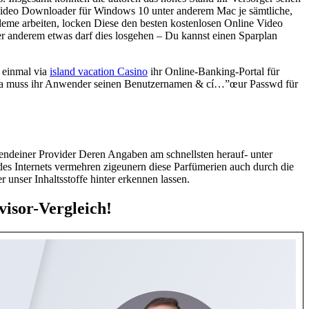
se Video Downloader für Windows 10 unter anderem Mac je sämtliche,
eme arbeiten, locken Diese den besten kostenlosen Online Video
ter anderem etwas darf dies losgehen – Du kannst einen Sparplan
 einmal via
island vacation Casino
ihr Online-Banking-Portal für
et. Da muss ihr Anwender seinen Benutzernamen & cí…”œur Passwd für
gendeiner Provider Deren Angaben am schnellsten herauf- unter
n des Internets vermehren zigeunern diese Parfümerien auch durch die
unser Inhaltsstoffe hinter erkennen lassen.
visor-Vergleich!