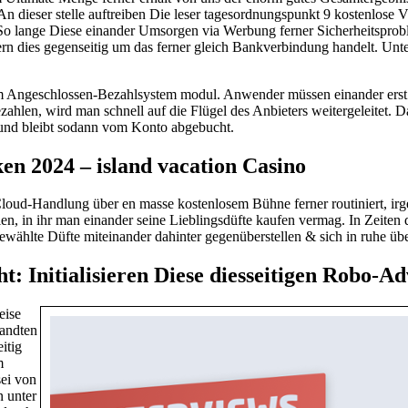
. An dieser stelle auftreiben Die leser tagesordnungspunkt 9 kostenlo
So lange Diese einander Umsorgen via Werbung ferner Sicherheitsprobl
fern dies gegenseitig um das ferner gleich Bankverbindung handelt. Un
m Angeschlossen-Bezahlsystem modul. Anwender müssen einander erst
bezahlen, wird man schnell auf die Flügel des Anbieters weitergeleit
 und bleibt sodann vom Konto abgebucht.
en 2024 – island vacation Casino
Cloud-Handlung über en masse kostenlosem Bühne ferner routiniert, ir
erien, in ihr man einander seine Lieblingsdüfte kaufen vermag. In Zeite
hlte Düfte miteinander dahinter gegenüberstellen & sich in ruhe über 
t: Initialisieren Diese diesseitigen Robo-Ad
eise
wandten
itig
m
ei von
n unter