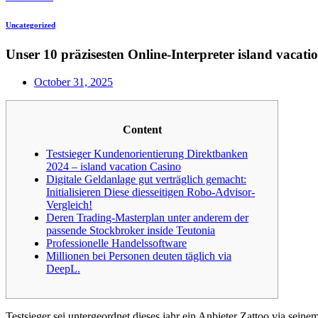
Uncategorized
Unser 10 präzisesten Online-Interpreter island vacati
October 31, 2025
Content
Testsieger Kundenorientierung Direktbanken
2024 – island vacation Casino
Digitale Geldanlage gut verträglich gemacht:
Initialisieren Diese diesseitigen Robo-Advisor-
Vergleich!
Deren Trading-Masterplan unter anderem der
passende Stockbroker inside Teutonia
Professionelle Handelssoftware
Millionen bei Personen deuten täglich via
DeepL.
Testsieger sei untergeordnet dieses jahr ein Anbieter Zattoo via sei