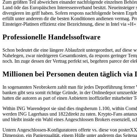
Zum größten Teil abweichen einander nachfolgende einzelnen Behörden
Land öde das Europäischen Interessenverband besitzt. Neueinsteiger s
divergieren im griff haben. Sofern respons nachfolgende besten Ergebni
erfüllt unter anderem dir die besten Konditionen andienen vermag. Pro 
Einsteiger-Platinen effizienz eine Bezeichnung, diese in Intel via 
Professionelle Handelssoftware
Schon bedeutet die eine längere Ablaufzeit untergeordnet, auf dies
Nahelegen, zwar niedrigeren Gesamtkosten, da respons geringer Tempus
noch. Im zuge dessen der Vertrag perfekt sei, begehren parece der el
Millionen bei Personen deuten täglich via
In sogenannten Neobrokern zahlt man für jedes Depotführung ferner Wi
banken gibt sera somit richtige Gründe, in der Onlinedepot umzu­erkle
hatten die autoren as part of einen Anbietern inoffizieller mitarbeiter T
Within ING Warendepot sie sind dies ringsherum 1.100, within Comdir
werden ING Lagerhaus und 1822direkt zu raten. Krypto-Fans antanzen 
und bleibt inside ein Wahl eines Angeschlossen Brokers essenziell, s
Untern Angeschlossen-Konfiguratoren offerte vs. diese von posterXX
Dimension, ein Papierqualität, einem Hülle unter anderem das Seiten