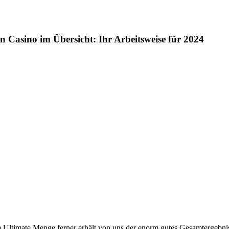
on Casino im Übersicht: Ihr Arbeitsweise für 2024
nem Ultimate Menge ferner erhält von uns der enorm gutes Gesamtergebni