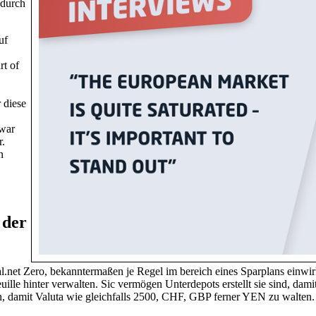
 durch
uf
rt of
 diese
zwar
r.
n
 der
.net Zero, bekanntermaßen je Regel im bereich eines Sparplans einwir
euille hinter verwalten. Sic vermögen Unterdepots erstellt sie sind, d
 damit Valuta wie gleichfalls 2500, CHF, GBP ferner YEN zu walten.