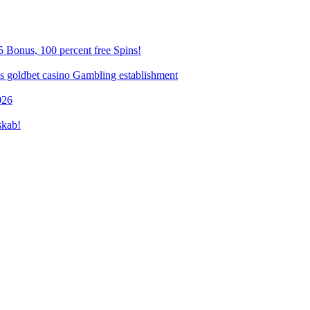
 Bonus, 100 percent free Spins!
es goldbet casino Gambling establishment
026
skab!