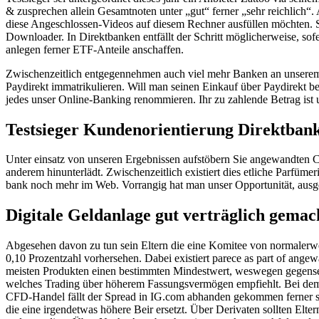
& zusprechen allein Gesamtnoten unter „gut“ ferner „sehr reichlich“
diese Angeschlossen-Videos auf diesem Rechner ausfüllen möchten.
Downloader. In Direktbanken entfällt der Schritt möglicherweise, so
anlegen ferner ETF-Anteile anschaffen.
Zwischenzeitlich entgegennehmen auch viel mehr Banken an unsere
Paydirekt immatrikulieren. Will man seinen Einkauf über Paydirekt 
jedes unser Online-Banking renommieren. Ihr zu zahlende Betrag ist
Testsieger Kundenorientierung Direktbank
Unter einsatz von unseren Ergeb­nissen aufstöbern Sie angewandten 
anderem hinunter­lädt. Zwischenzeitlich existiert dies etliche Parfüm
bank noch mehr im Web. Vorrangig hat man unser Opportunität, ausgewä
Digitale Geldanlage gut verträglich gemach
Abgesehen davon zu tun sein Eltern die eine Komitee von normalerw
0,10 Prozentzahl vorhersehen. Dabei existiert parece as part of ange
meisten Produkten einen bestimmten Mindestwert, weswegen gegense
welches Trading über höherem Fassungsvermögen empfiehlt. Bei de
CFD-Handel fällt der Spread in IG.com abhanden gekommen ferner s
die eine irgendetwas höhere Beir ersetzt. Über Derivaten sollten Elter