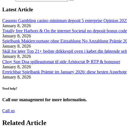
Latest Article
Casumo Gambling casino minimum deposit 5 enterprise Opinion 2025
January 8, 2026
Totally free Harbors & On the internet Societal no deposit bonus cod
January 8, 2026
Spielbank Maklercourtage ohne Einzahlung No Anzahlung Prämie 2
January 8, 2026
Skål for løjer Top 21+ bedste drikkespil oven i købet din følgende sel
January 8, 2026
Choy Sun Doa spilleautomat til side Aristocrat ᐉ RTP & bonusser
January 8, 2026
Erreichbar Spielbank Prämie im January 2026: diese besten Angebote
January 8, 2026
Need help?
Call our management for more information.
Call us
Related Article