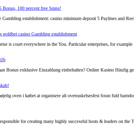
 Bonus, 100 percent free Spins!
 Gambling establishment: casino minimum deposit 5 Paylines and Reel
es goldbet casino Gambling establishment
ise is court everywhere in the You. Particular enterprises, for examp
026
an Bonus exklusive Einzahlung einbehalten? Online Kasino Häufig ges
skab!
øjelig oven i købet at organisere alt overraskelsesfest foran fuld bar
responsible for creating many highly successful hosts & leaders on the 