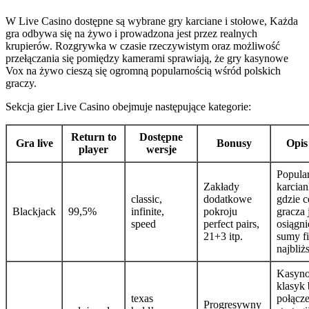
W Live Casino dostępne są wybrane gry karciane i stołowe, Każda
gra odbywa się na żywo i prowadzona jest przez realnych
krupierów. Rozgrywka w czasie rzeczywistym oraz możliwość
przełączania się pomiędzy kamerami sprawiają, że gry kasynowe
Vox na żywo cieszą się ogromną popularnością wśród polskich
graczy.
Sekcja gier Live Casino obejmuje następujące kategorie:
Return to
Dostępne
Gra live
Bonusy
Opis
player
wersje
Popula
Zakłady
karcian
classic,
dodatkowe
gdzie 
Blackjack
99,5%
infinite,
pokroju
gracza 
speed
perfect pairs,
osiągni
21+3 itp.
sumy fi
najbliż
Kasyn
klasyk
texas
połącz
Progresywny