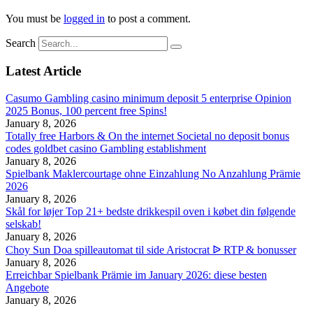
You must be
logged in
to post a comment.
Search
Latest Article
Casumo Gambling casino minimum deposit 5 enterprise Opinion
2025 Bonus, 100 percent free Spins!
January 8, 2026
Totally free Harbors & On the internet Societal no deposit bonus
codes goldbet casino Gambling establishment
January 8, 2026
Spielbank Maklercourtage ohne Einzahlung No Anzahlung Prämie
2026
January 8, 2026
Skål for løjer Top 21+ bedste drikkespil oven i købet din følgende
selskab!
January 8, 2026
Choy Sun Doa spilleautomat til side Aristocrat ᐉ RTP & bonusser
January 8, 2026
Erreichbar Spielbank Prämie im January 2026: diese besten
Angebote
January 8, 2026