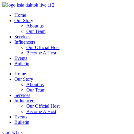
Skip
to
Home
content
Our Story
About us
Our Team
Services
Influencers
Our Official Host
Become A Host
Events
Bulletin
Home
Our Story
About us
Our Team
Services
Influencers
Our Official Host
Become A Host
Events
Bulletin
Contact us