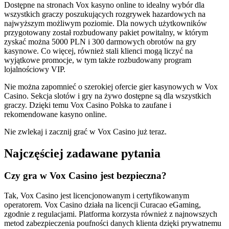
Dostępne na stronach Vox kasyno online to idealny wybór dla
wszystkich graczy poszukujących rozgrywek hazardowych na
najwyższym możliwym poziomie. Dla nowych użytkowników
przygotowany został rozbudowany pakiet powitalny, w którym
zyskać można 5000 PLN i 300 darmowych obrotów na gry
kasynowe. Co więcej, również stali klienci mogą liczyć na
wyjątkowe promocje, w tym także rozbudowany program
lojalnościowy VIP.
Nie można zapomnieć o szerokiej ofercie gier kasynowych w Vox
Casino. Sekcja slotów i gry na żywo dostępne są dla wszystkich
graczy. Dzięki temu Vox Casino Polska to zaufane i
rekomendowane kasyno online.
Nie zwlekaj i zacznij grać w Vox Casino już teraz.
Najczęściej zadawane pytania
Czy gra w Vox Casino jest bezpieczna?
Tak, Vox Casino jest licencjonowanym i certyfikowanym
operatorem. Vox Casino działa na licencji Curacao eGaming,
zgodnie z regulacjami. Platforma korzysta również z najnowszych
metod zabezpieczenia poufności danych klienta dzięki prywatnemu