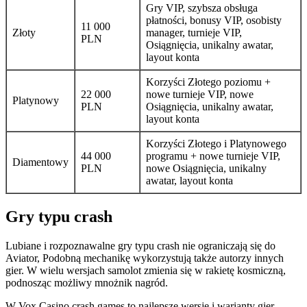
Gry VIP, szybsza obsługa
płatności, bonusy VIP, osobisty
11 000
Złoty
manager, turnieje VIP,
PLN
Osiągnięcia, unikalny awatar,
layout konta
Korzyści Złotego poziomu +
22 000
nowe turnieje VIP, nowe
Platynowy
PLN
Osiągnięcia, unikalny awatar,
layout konta
Korzyści Złotego i Platynowego
44 000
programu + nowe turnieje VIP,
Diamentowy
PLN
nowe Osiągnięcia, unikalny
awatar, layout konta
Gry typu crash
Lubiane i rozpoznawalne gry typu crash nie ograniczają się do
Aviator, Podobną mechanikę wykorzystują także autorzy innych
gier. W wielu wersjach samolot zmienia się w rakietę kosmiczną,
podnosząc możliwy mnożnik nagród.
W Vox Casino crash games to najlepsze wersje i warianty gier.