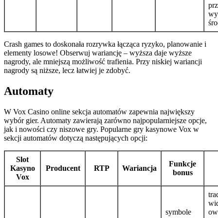
pr
wy
śr
Crash games to doskonała rozrywka łącząca ryzyko, planowanie i
elementy losowe! Obserwuj wariancję – wyższa daje wyższe
nagrody, ale mniejszą możliwość trafienia. Przy niskiej wariancji
nagrody są niższe, lecz łatwiej je zdobyć.
Automaty
W Vox Casino online sekcja automatów zapewnia największy
wybór gier. Automaty zawierają zarówno najpopularniejsze opcje,
jak i nowości czy niszowe gry. Popularne gry kasynowe Vox w
sekcji automatów dotyczą następujących opcji:
Slot
Funkcje
Kasyno
Producent
RTP
Wariancja
bonus
Vox
tra
wi
symbole
ow