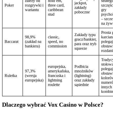
zależy od
hold’em,
strategii
jackpot,
Poker
rozgrywki i
three card,
szczęśc
zakłady
wariantu
caribbean
gry
poboczne
stud
psycho
– szcze
na żyw
Prosta 
Zakłady typu
98,9%
classic,
karcian
gracz/bankier,
Baccarat
(zakład na
speed, no
polegaj
para oraz tryb
bankiera)
commission
obstaw
squeeze
rozdan
Tradyc
stołow
europejska,
Podbicia
polegaj
97,3%
amerykańska,
mnożników
obstaw
Ruletka
(wersja
francuska i
(lightning)
koloró
europejska)
lightning
oraz zakłady
numeró
roulette
sąsiednie
innych
kombin
Dlaczego wybrać Vox Casino w Polsce?