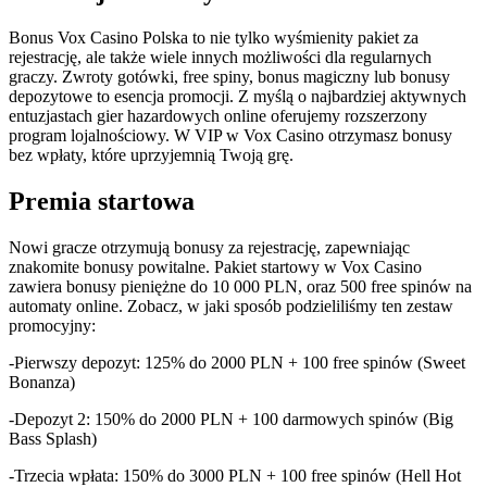
Bonus Vox Casino Polska to nie tylko wyśmienity pakiet za
rejestrację, ale także wiele innych możliwości dla regularnych
graczy. Zwroty gotówki, free spiny, bonus magiczny lub bonusy
depozytowe to esencja promocji. Z myślą o najbardziej aktywnych
entuzjastach gier hazardowych online oferujemy rozszerzony
program lojalnościowy. W VIP w Vox Casino otrzymasz bonusy
bez wpłaty, które uprzyjemnią Twoją grę.
Premia startowa
Nowi gracze otrzymują bonusy za rejestrację, zapewniając
znakomite bonusy powitalne. Pakiet startowy w Vox Casino
zawiera bonusy pieniężne do 10 000 PLN, oraz 500 free spinów na
automaty online. Zobacz, w jaki sposób podzieliliśmy ten zestaw
promocyjny:
-Pierwszy depozyt: 125% do 2000 PLN + 100 free spinów (Sweet
Bonanza)
-Depozyt 2: 150% do 2000 PLN + 100 darmowych spinów (Big
Bass Splash)
-Trzecia wpłata: 150% do 3000 PLN + 100 free spinów (Hell Hot