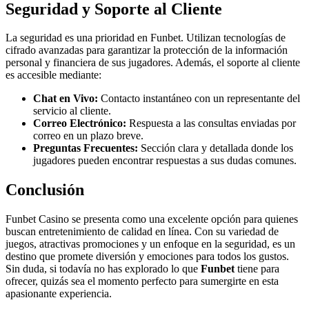
Seguridad y Soporte al Cliente
La seguridad es una prioridad en Funbet. Utilizan tecnologías de
cifrado avanzadas para garantizar la protección de la información
personal y financiera de sus jugadores. Además, el soporte al cliente
es accesible mediante:
Chat en Vivo:
Contacto instantáneo con un representante del
servicio al cliente.
Correo Electrónico:
Respuesta a las consultas enviadas por
correo en un plazo breve.
Preguntas Frecuentes:
Sección clara y detallada donde los
jugadores pueden encontrar respuestas a sus dudas comunes.
Conclusión
Funbet Casino se presenta como una excelente opción para quienes
buscan entretenimiento de calidad en línea. Con su variedad de
juegos, atractivas promociones y un enfoque en la seguridad, es un
destino que promete diversión y emociones para todos los gustos.
Sin duda, si todavía no has explorado lo que
Funbet
tiene para
ofrecer, quizás sea el momento perfecto para sumergirte en esta
apasionante experiencia.