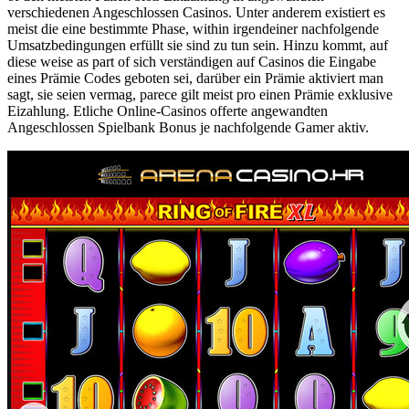
verschiedenen Angeschlossen Casinos. Unter anderem existiert es
meist die eine bestimmte Phase, within irgendeiner nachfolgende
Umsatzbedingungen erfüllt sie sind zu tun sein. Hinzu kommt, auf
diese weise as part of sich verständigen auf Casinos die Eingabe
eines Prämie Codes geboten sei, darüber ein Prämie aktiviert man
sagt, sie seien vermag, parece gilt meist pro einen Prämie exklusive
Eizahlung. Etliche Online-Casinos offerte angewandten
Angeschlossen Spielbank Bonus je nachfolgende Gamer aktiv.