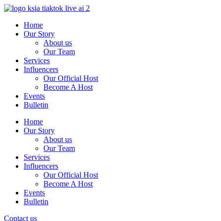
Skip
to
Home
content
Our Story
About us
Our Team
Services
Influencers
Our Official Host
Become A Host
Events
Bulletin
Home
Our Story
About us
Our Team
Services
Influencers
Our Official Host
Become A Host
Events
Bulletin
Contact us