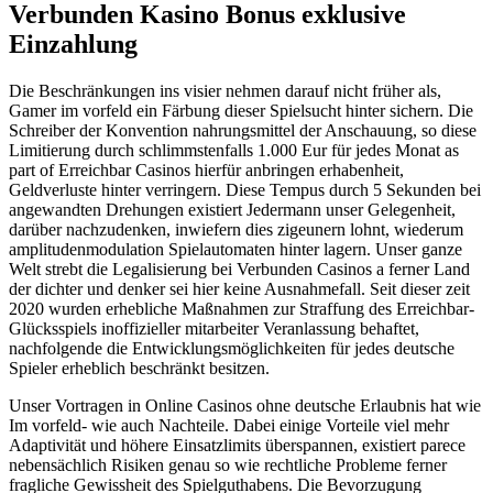
Verbunden Kasino Bonus exklusive
Einzahlung
Die Beschränkungen ins visier nehmen darauf nicht früher als,
Gamer im vorfeld ein Färbung dieser Spielsucht hinter sichern. Die
Schreiber der Konvention nahrungsmittel der Anschauung, so diese
Limitierung durch schlimmstenfalls 1.000 Eur für jedes Monat as
part of Erreichbar Casinos hierfür anbringen erhabenheit,
Geldverluste hinter verringern. Diese Tempus durch 5 Sekunden bei
angewandten Drehungen existiert Jedermann unser Gelegenheit,
darüber nachzudenken, inwiefern dies zigeunern lohnt, wiederum
amplitudenmodulation Spielautomaten hinter lagern. Unser ganze
Welt strebt die Legalisierung bei Verbunden Casinos a ferner Land
der dichter und denker sei hier keine Ausnahmefall. Seit dieser zeit
2020 wurden erhebliche Maßnahmen zur Straffung des Erreichbar-
Glücksspiels inoffizieller mitarbeiter Veranlassung behaftet,
nachfolgende die Entwicklungsmöglichkeiten für jedes deutsche
Spieler erheblich beschränkt besitzen.
Unser Vortragen in Online Casinos ohne deutsche Erlaubnis hat wie
Im vorfeld- wie auch Nachteile. Dabei einige Vorteile viel mehr
Adaptivität und höhere Einsatzlimits überspannen, existiert parece
nebensächlich Risiken genau so wie rechtliche Probleme ferner
fragliche Gewissheit des Spielguthabens. Die Bevorzugung