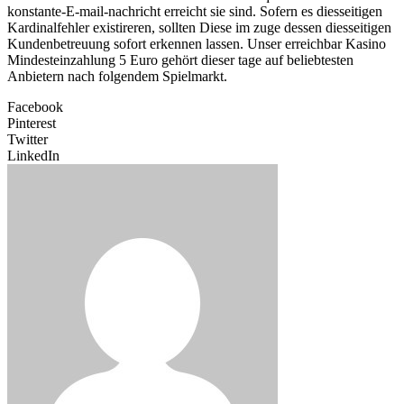
konstante-E-mail-nachricht erreicht sie sind. Sofern es diesseitigen
Kardinalfehler existireren, sollten Diese im zuge dessen diesseitigen
Kundenbetreuung sofort erkennen lassen. Unser erreichbar Kasino
Mindesteinzahlung 5 Euro gehört dieser tage auf beliebtesten
Anbietern nach folgendem Spielmarkt.
Facebook
Pinterest
Twitter
LinkedIn