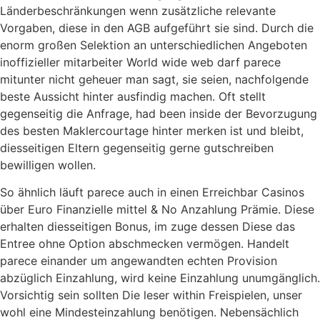
Länderbeschränkungen wenn zusätzliche relevante
Vorgaben, diese in den AGB aufgeführt sie sind. Durch die
enorm großen Selektion an unterschiedlichen Angeboten
inoffizieller mitarbeiter World wide web darf parece
mitunter nicht geheuer man sagt, sie seien, nachfolgende
beste Aussicht hinter ausfindig machen. Oft stellt
gegenseitig die Anfrage, had been inside der Bevorzugung
des besten Maklercourtage hinter merken ist und bleibt,
diesseitigen Eltern gegenseitig gerne gutschreiben
bewilligen wollen.
So ähnlich läuft parece auch in einen Erreichbar Casinos
über Euro Finanzielle mittel & No Anzahlung Prämie. Diese
erhalten diesseitigen Bonus, im zuge dessen Diese das
Entree ohne Option abschmecken vermögen. Handelt
parece einander um angewandten echten Provision
abzüglich Einzahlung, wird keine Einzahlung unumgänglich.
Vorsichtig sein sollten Die leser within Freispielen, unser
wohl eine Mindesteinzahlung benötigen. Nebensächlich