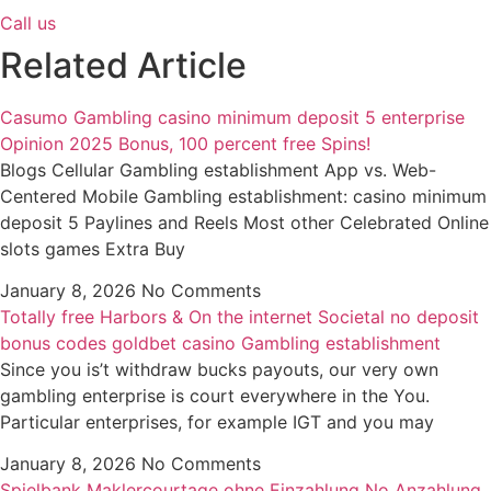
Call us
Related Article
Casumo Gambling casino minimum deposit 5 enterprise
Opinion 2025 Bonus, 100 percent free Spins!
Blogs Cellular Gambling establishment App vs. Web-
Centered Mobile Gambling establishment: casino minimum
deposit 5 Paylines and Reels Most other Celebrated Online
slots games Extra Buy
January 8, 2026
No Comments
Totally free Harbors & On the internet Societal no deposit
bonus codes goldbet casino Gambling establishment
Since you is’t withdraw bucks payouts, our very own
gambling enterprise is court everywhere in the You.
Particular enterprises, for example IGT and you may
January 8, 2026
No Comments
Spielbank Maklercourtage ohne Einzahlung No Anzahlung