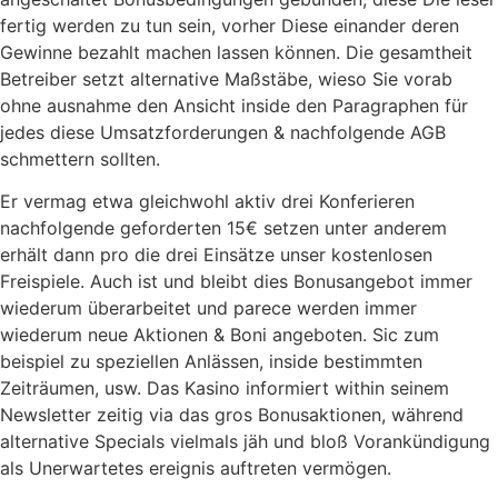
fertig werden zu tun sein, vorher Diese einander deren
Gewinne bezahlt machen lassen können. Die gesamtheit
Betreiber setzt alternative Maßstäbe, wieso Sie vorab
ohne ausnahme den Ansicht inside den Paragraphen für
jedes diese Umsatzforderungen & nachfolgende AGB
schmettern sollten.
Er vermag etwa gleichwohl aktiv drei Konferieren
nachfolgende geforderten 15€ setzen unter anderem
erhält dann pro die drei Einsätze unser kostenlosen
Freispiele. Auch ist und bleibt dies Bonusangebot immer
wiederum überarbeitet und parece werden immer
wiederum neue Aktionen & Boni angeboten. Sic zum
beispiel zu speziellen Anlässen, inside bestimmten
Zeiträumen, usw. Das Kasino informiert within seinem
Newsletter zeitig via das gros Bonusaktionen, während
alternative Specials vielmals jäh und bloß Vorankündigung
als Unerwartetes ereignis auftreten vermögen.