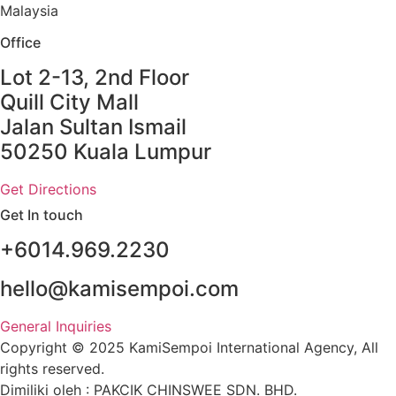
Malaysia
Office
Lot 2-13, 2nd Floor
Quill City Mall
Jalan Sultan Ismail
50250 Kuala Lumpur
Get Directions
Get In touch
+6014.969.2230
hello@kamisempoi.com
General Inquiries
Copyright © 2025 KamiSempoi International Agency, All
rights reserved.
Dimiliki oleh : PAKCIK CHINSWEE SDN. BHD.