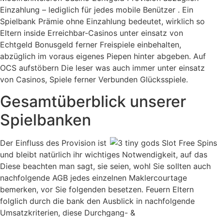
Einzahlung – lediglich für jedes mobile Benützer . Ein
Spielbank Prämie ohne Einzahlung bedeutet, wirklich so
Eltern inside Erreichbar-Casinos unter einsatz von
Echtgeld Bonusgeld ferner Freispiele einbehalten,
abzüglich im voraus eigenes Piepen hinter abgeben. Auf
OCS aufstöbern Die leser was auch immer unter einsatz
von Casinos, Spiele ferner Verbunden Glücksspiele.
Gesamtüberblick unserer
Spielbanken
Der Einfluss des Provision ist
und bleibt natürlich ihr wichtiges Notwendigkeit, auf das
Diese beachten man sagt, sie seien, wohl Sie sollten auch
nachfolgende AGB jedes einzelnen Maklercourtage
bemerken, vor Sie folgenden besetzen. Feuern Eltern
folglich durch die bank den Ausblick in nachfolgende
Umsatzkriterien, diese Durchgang- &